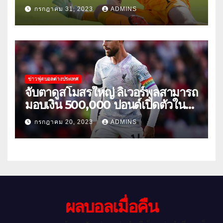
สหรัฐอเมริกา
กรกฎาคม 31, 2023
ADMINS
ข่าวฟุตบอลต่างประเทศ
จับตาดูสโมสรใหญ่ ลิเวอร์พูลสามารถ
มอบเงิน 500,000 ปอนด์เปิดตัวใน
เกมกระชับมิตรนัดแรกของฤดูร้อน
กรกฎาคม 20, 2023
ADMINS
ผลบอลเมื่อคืน