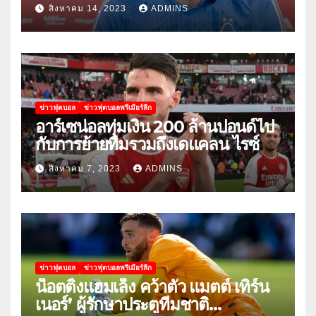
พัฒนาได้อย่างไร
สิงหาคม 14, 2023
ADMINS
ข่าวฟุตบอล
ข่าวฟุตบอลพรีเมียร์ลีก
อาร์เซน่อลทุ่มเงิน 200 ล้านปอนด์ไป
กับการย้ายทีมรวมถึงเดแคลน ไรซ์
สิงหาคม 7, 2023
ADMINS
ข่าวฟุตบอล
ข่าวฟุตบอลพรีเมียร์ลีก
น็อตติ้งแฮมเล็ง คว้าตัว แมตต์ เทิร์น
เนอร์’ ผู้รักษาประตูทีมชาติ