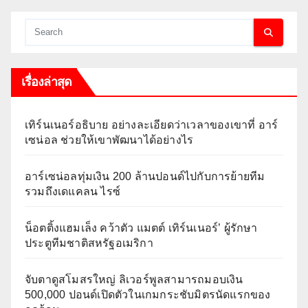
เรื่องล่าสุด
เทิร์นเนอร์อธิบาย อย่างละเอียดว่าเวลาของเขาที่ อาร์
เซน่อล ช่วยให้เขาพัฒนาได้อย่างไร
อาร์เซน่อลทุ่มเงิน 200 ล้านปอนด์ไปกับการย้ายทีม
รวมถึงเดแคลน ไรซ์
น็อตติ้งแฮมเล็ง คว้าตัว แมตต์ เทิร์นเนอร์’ ผู้รักษา
ประตูทีมชาติสหรัฐอเมริกา
จับตาดูสโมสรใหญ่ ลิเวอร์พูลสามารถมอบเงิน
500,000 ปอนด์เปิดตัวในเกมกระชับมิตรนัดแรกของ