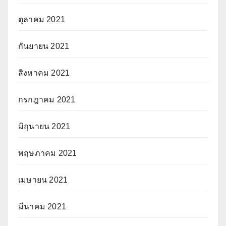
ตุลาคม 2021
กันยายน 2021
สิงหาคม 2021
กรกฎาคม 2021
มิถุนายน 2021
พฤษภาคม 2021
เมษายน 2021
มีนาคม 2021