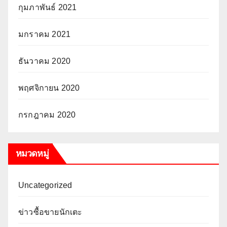
กุมภาพันธ์ 2021
มกราคม 2021
ธันวาคม 2020
พฤศจิกายน 2020
กรกฎาคม 2020
หมวดหมู่
Uncategorized
ข่าวซื้อขายนักเตะ