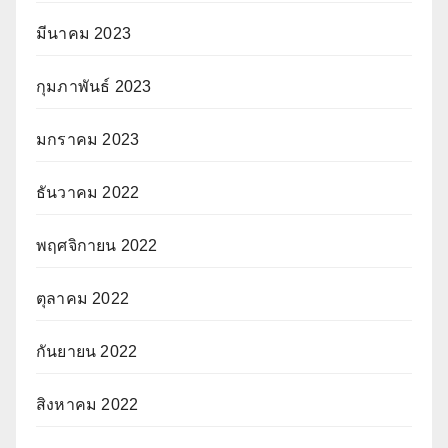
มีนาคม 2023
กุมภาพันธ์ 2023
มกราคม 2023
ธันวาคม 2022
พฤศจิกายน 2022
ตุลาคม 2022
กันยายน 2022
สิงหาคม 2022