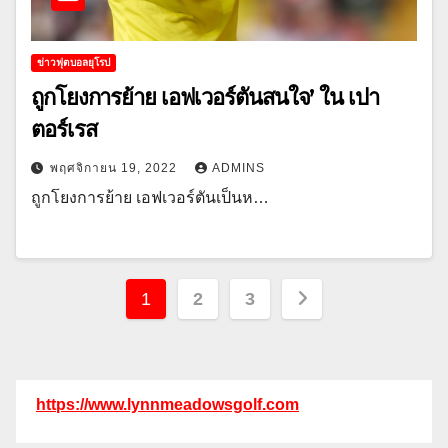
ข่าวฟุตบอลยุโรป
ถูกโยงการย้าย เอฟเวอร์ตันสนใจ’ ใน เปา
ตอร์เรส
พฤศจิกายน 19, 2022
ADMINS
ถูกโยงการย้าย เอฟเวอร์ตันเป็นห…
Posts
1
2
3
pagination
https://www.lynnmeadowsgolf.com