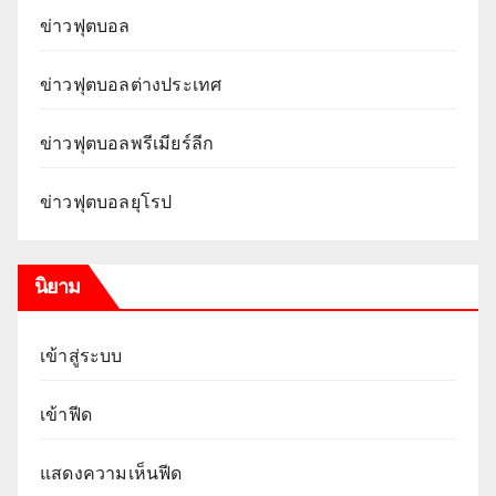
ข่าวฟุตบอล
ข่าวฟุตบอลต่างประเทศ
ข่าวฟุตบอลพรีเมียร์ลีก
ข่าวฟุตบอลยุโรป
นิยาม
เข้าสู่ระบบ
เข้าฟีด
แสดงความเห็นฟีด