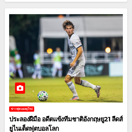
ข่าวฟุตบอลยุโรป
ประลองฝีมือ อดีตแข้งทีมชาติอังกฤษยู21 ลีดส์
ยูไนเต็ดฟุตบอลโลก