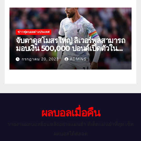
ข่าวฟุตบอลต่างประเทศ
จับตาดูสโมสรใหญ่ ลิเวอร์พูลสามารถ
มอบเงิน 500,000 ปอนด์เปิดตัวใน
เกมกระชับมิตรนัดแรกของฤดูร้อน
กรกฎาคม 20, 2023
ADMINS
ผลบอลเมื่อคืน
รายงานผลบอลย้อนหลังอย่างแม่นยำ ทีเด็ดแม่นยำที่สุด เช็ค
ผลบอลได้ตลอด