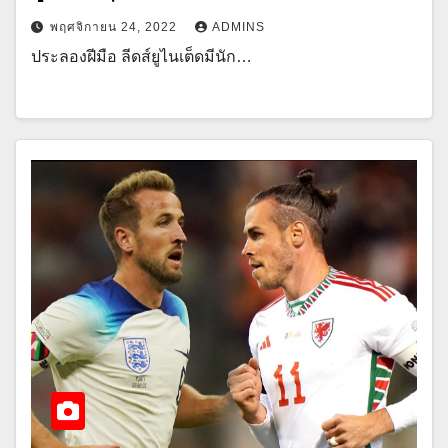
พฤศจิกายน 24, 2022
ADMINS
ประลองฝีมือ ลีดส์ยูไนเต็ดมีนัก…