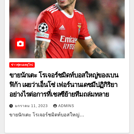
ข่าวฟุตบอลยุโรป
ขายนักเตะ โรเจอร์ชมิดท์บอสใหญ่ของเบน
ฟิก้า เผยว่าเอ็นโซ่ เฟอร์นานเดซมีปฏิกิริยา
อย่างไรต่อการที่เชลซีย้ายทีมถล่มทลาย
มกราคม 11, 2023
ADMINS
ขายนักเตะ โรเจอร์ชมิดท์บอสใหญ่…