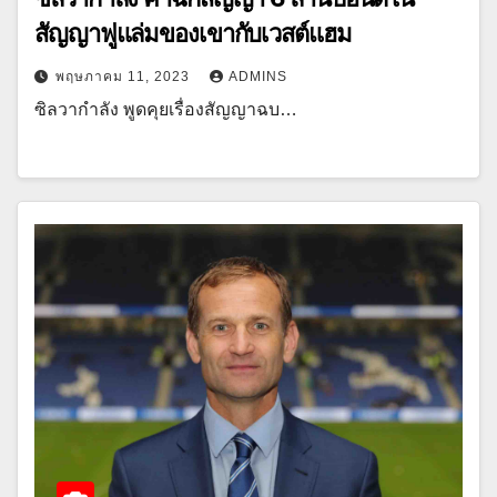
สัญญาฟูแล่มของเขากับเวสต์แฮม
พฤษภาคม 11, 2023
ADMINS
ซิลวากำลัง พูดคุยเรื่องสัญญาฉบ…