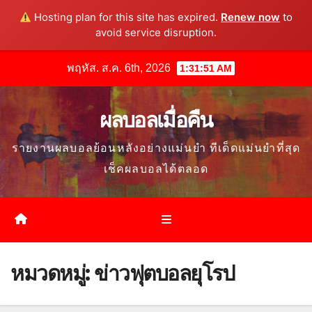
Hosting plan for this site has expired.
Renew now
to
avoid service disruption.
Skip
พฤหัส. ส.ค. 6th, 2026
1:31:53 AM
to
content
ผลบอลเมื่อคืน
รายงานผลบอลย้อนหลังอย่างแม่นยำ ทีเด็ดแม่นยำที่สุด
เช็คผลบอลได้ตลอด
หมวดหมู่:
ข่าวฟุตบอลยุโรป