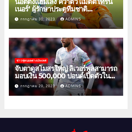
น็อตติ้งแฮมเล็ง คว้าตัว แมตต์ เทิร์น
เนอร์’ ผู้รักษาประตูทีมชาติ
สหรัฐอเมริกา
กรกฎาคม 31, 2023
ADMINS
ข่าวฟุตบอลต่างประเทศ
จับตาดูสโมสรใหญ่ ลิเวอร์พูลสามารถ
มอบเงิน 500,000 ปอนด์เปิดตัวใน
เกมกระชับมิตรนัดแรกของฤดูร้อน
กรกฎาคม 20, 2023
ADMINS