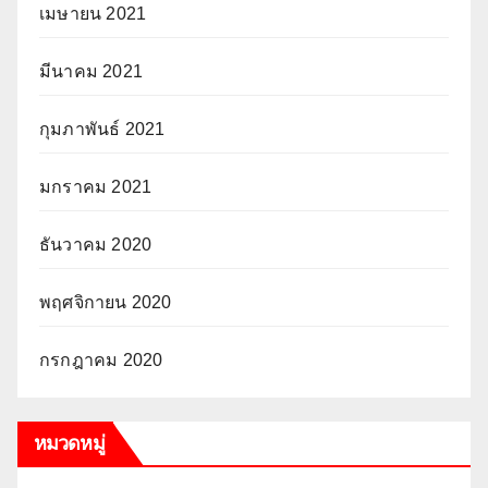
เมษายน 2021
มีนาคม 2021
กุมภาพันธ์ 2021
มกราคม 2021
ธันวาคม 2020
พฤศจิกายน 2020
กรกฎาคม 2020
หมวดหมู่