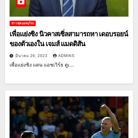
ข่าวฟุตบอลยุโรป
เพื่อแย่งชิง นิวคาสเซิ่ลสามารถหา เดอบรอยน์
ของตัวเองใน เจมส์ แมดดิสัน
มีนาคม 26, 2023
ADMINS
เพื่อแย่งชิง แดน แอชเวิร์ธ ดูเ…