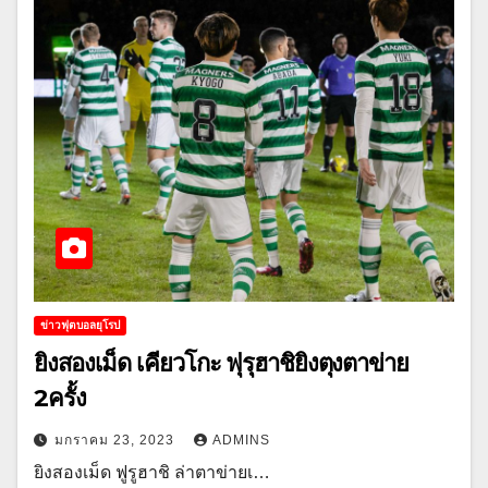
ข่าวฟุตบอลยุโรป
ยิงสองเม็ด เคียวโกะ ฟุรุฮาชิยิงตุงตาข่าย
2ครั้ง
มกราคม 23, 2023
ADMINS
ยิงสองเม็ด ฟูรูฮาชิ ล่าตาข่ายเ…