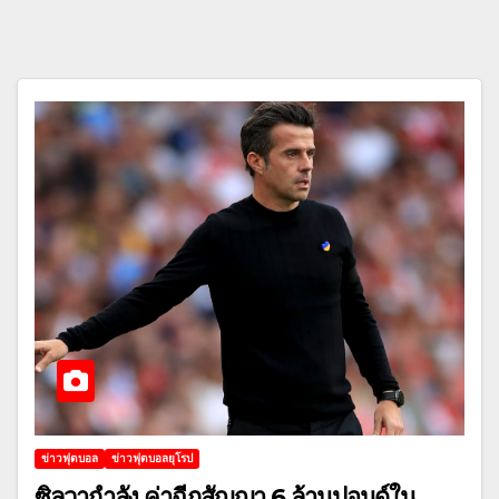
ข่าวฟุตบอล
ข่าวฟุตบอลยุโรป
ซิลวากำลัง ค่าฉีกสัญญา 6 ล้านปอนด์ใน