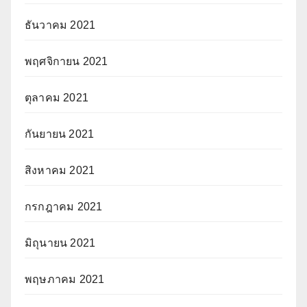
ธันวาคม 2021
พฤศจิกายน 2021
ตุลาคม 2021
กันยายน 2021
สิงหาคม 2021
กรกฎาคม 2021
มิถุนายน 2021
พฤษภาคม 2021