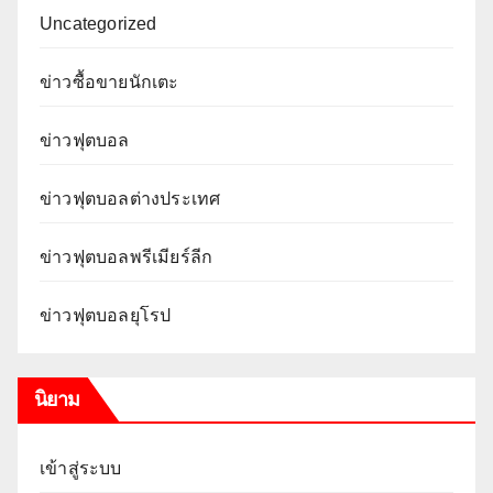
Uncategorized
ข่าวซื้อขายนักเตะ
ข่าวฟุตบอล
ข่าวฟุตบอลต่างประเทศ
ข่าวฟุตบอลพรีเมียร์ลีก
ข่าวฟุตบอลยุโรป
นิยาม
เข้าสู่ระบบ