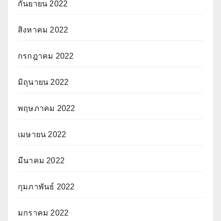
กันยายน 2022
สิงหาคม 2022
กรกฎาคม 2022
มิถุนายน 2022
พฤษภาคม 2022
เมษายน 2022
มีนาคม 2022
กุมภาพันธ์ 2022
มกราคม 2022