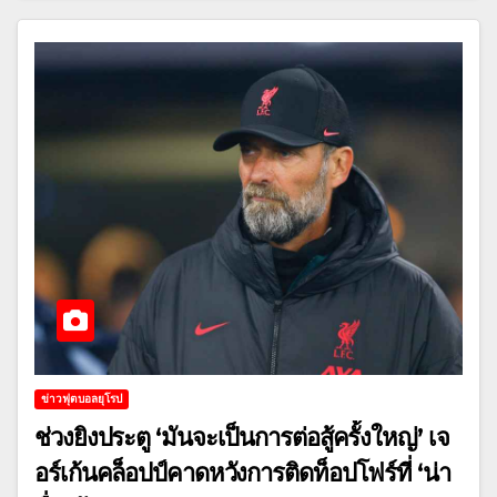
ข่าวฟุตบอลยุโรป
ช่วงยิงประตู ‘มันจะเป็นการต่อสู้ครั้งใหญ่’ เจ
อร์เก้นคล็อปป์คาดหวังการติดท็อปโฟร์ที่ ‘น่า