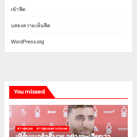
เข้าฟีด
แสดงความเห็นฟีด
WordPress.org
You missed
ข่าวฟุตบอล
ข่าวฟุตบอลต่างประเทศ
เทิร์นเนอร์อธิบาย อย่างละเอียดว่า