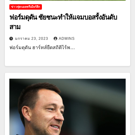
ข่าวฟุตบอลพรีเมียร์ลีก
ฟอร์มดุดัน ชัยชนะทําให้แจมบอสรั้งอันดับ
สาม
มกราคม 23, 2023
ADMINS
ฟอร์มดุดัน ฮาร์ทส์ยืดสถิติไร้พ…