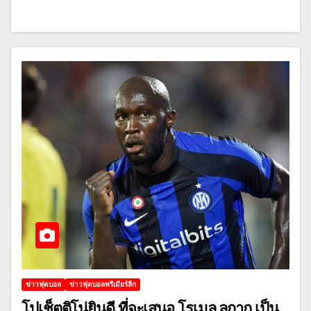
ข่าวฟุตบอล
ข่าวฟุตบอลพรีเมียร์ลีก
โปเช็ตติโน่ยินดี ที่จะเสนอ โรเมลู ลูกากู เป็น