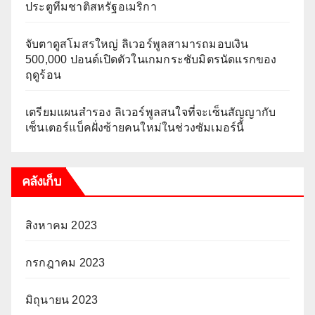
ประตูทีมชาติสหรัฐอเมริกา
จับตาดูสโมสรใหญ่ ลิเวอร์พูลสามารถมอบเงิน
500,000 ปอนด์เปิดตัวในเกมกระชับมิตรนัดแรกของ
ฤดูร้อน
เตรียมแผนสำรอง ลิเวอร์พูลสนใจที่จะเซ็นสัญญากับ
เซ็นเตอร์แบ็คฝั่งซ้ายคนใหม่ในช่วงซัมเมอร์นี้
คลังเก็บ
สิงหาคม 2023
กรกฎาคม 2023
มิถุนายน 2023