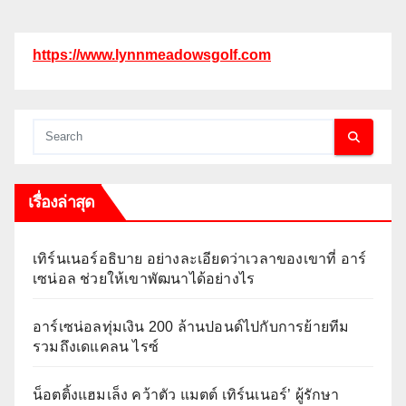
https://www.lynnmeadowsgolf.com
เรื่องล่าสุด
เทิร์นเนอร์อธิบาย อย่างละเอียดว่าเวลาของเขาที่ อาร์
เซน่อล ช่วยให้เขาพัฒนาได้อย่างไร
อาร์เซน่อลทุ่มเงิน 200 ล้านปอนด์ไปกับการย้ายทีม
รวมถึงเดแคลน ไรซ์
น็อตติ้งแฮมเล็ง คว้าตัว แมตต์ เทิร์นเนอร์’ ผู้รักษา