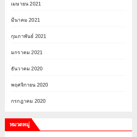
เมษายน 2021
มีนาคม 2021
กุมภาพันธ์ 2021
มกราคม 2021
ธันวาคม 2020
พฤศจิกายน 2020
กรกฎาคม 2020
หมวดหมู่