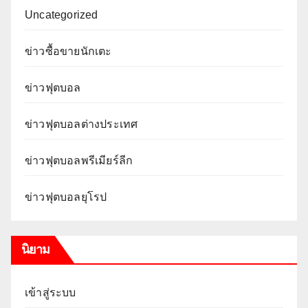
Uncategorized
ข่าวซื้อขายนักเตะ
ข่าวฟุตบอล
ข่าวฟุตบอลต่างประเทศ
ข่าวฟุตบอลพรีเมียร์ลีก
ข่าวฟุตบอลยุโรป
นิยาม
เข้าสู่ระบบ