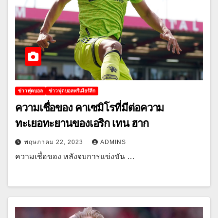
ข่าวฟุตบอล
ข่าวฟุตบอลพรีเมียร์ลีก
ความเชื่อของ คาเซมิโรที่มีต่อความ
ทะเยอทะยานของเอริก เทน ฮาก
พฤษภาคม 22, 2023
ADMINS
ความเชื่อของ หลังจบการแข่งขัน …