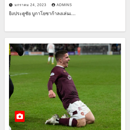
มกราคม 24, 2023
ADMINS
ยิงประตูชัย บูกาโยซาก้าลงเล่นเ…