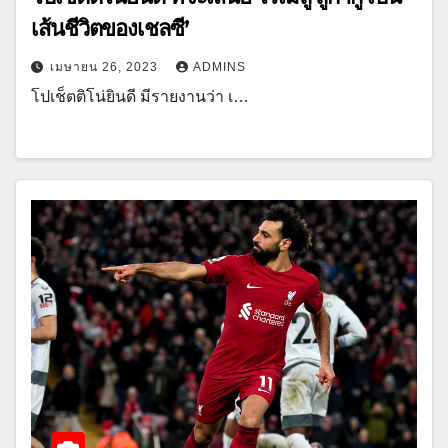
เส้นชีวิตของเชลซี’
เมษายน 26, 2023
ADMINS
โปเช็ตติโน่ยินดี มีรายงานว่า เ…