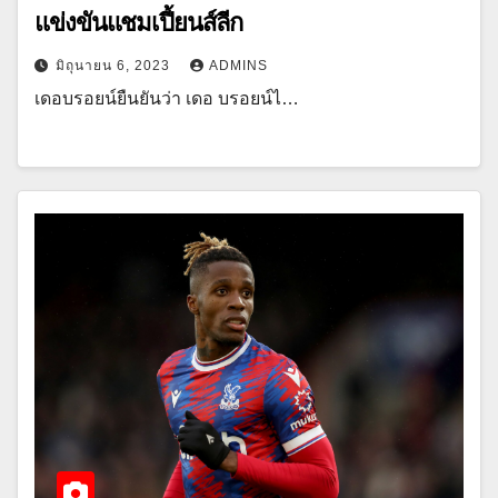
แข่งขันแชมเปี้ยนส์ลีก
มิถุนายน 6, 2023
ADMINS
เดอบรอยน์ยืนยันว่า เดอ บรอยน์ไ…