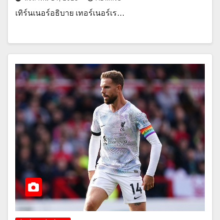
เทิร์นเนอร์อธิบาย เทอร์เนอร์เร…