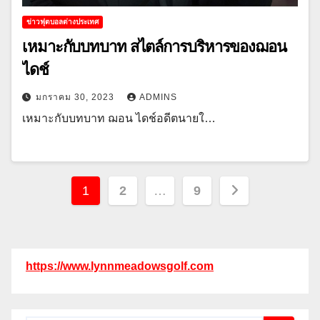
ข่าวฟุตบอลต่างประเทศ
เหมาะกับบทบาท สไตล์การบริหารของฌอน
ไดช์
มกราคม 30, 2023
ADMINS
เหมาะกับบทบาท ฌอน ไดช์อดีตนายใ…
Posts
1
2
…
9
pagination
https://www.lynnmeadowsgolf.com