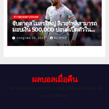
ข่าวฟุตบอลต่างประเทศ
จับตาดูสโมสรใหญ่ ลิเวอร์พูลสามารถ
มอบเงิน 500,000 ปอนด์เปิดตัวใน
เกมกระชับมิตรนัดแรกของฤดูร้อน
กรกฎาคม 20, 2023
ADMINS
ผลบอลเมื่อคืน
รายงานผลบอลย้อนหลังอย่างแม่นยำ ทีเด็ดแม่นยำที่สุด เช็ค
ผลบอลได้ตลอด