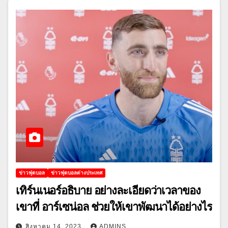
ข่าวฟุตบอล
ข่าวฟุตบอลต่างประเทศ
เทิร์นเนอร์อธิบาย อย่างละเอียดว่าเวลาของ
เขาที่ อาร์เซน่อล ช่วยให้เขาพัฒนาได้อย่างไร
สิงหาคม 14, 2023
ADMINS