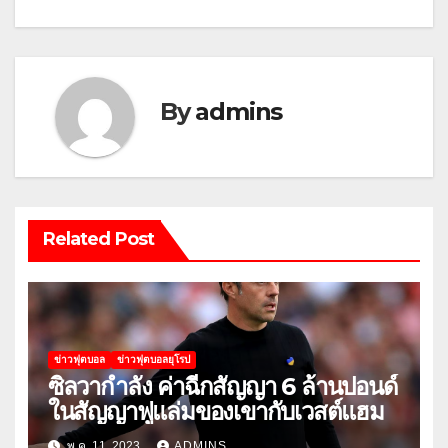
By
admins
Related Post
ข่าวฟุตบอล
ข่าวฟุตบอลยุโรป
ซิลวากำลัง ค่าฉีกสัญญา 6 ล้านปอนด์
ในสัญญาฟูแล่มของเขากับเวสต์แฮม
พ.ค. 11, 2023
ADMINS