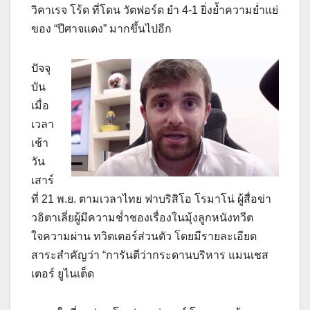
วิคาเรจ โร้ด ที่โดน วัตฟอร์ด ยำ 4-1 ยิ่งย้ำความย่ำแย่
ของ “ปีศาจแดง” มากขึ้นไปอีก
ปัจจุ
บัน
เมื่อ
เวลา
เช้า
วัน
เสาร์
ที่ 21 พ.ย. ตามเวลาไทย ฟาบริสิโอ โรมาโน่ ผู้สื่อข่า
วอิตาเลี่ยผู้มีความช่ำชองเรื่องในมุ้งลูกหนังทวีต
ใจความผ่าน ทวิตเตอร์ส่วนตัว โดยมีรายละเอียด
สาระสำคัญว่า “การันตีว่ากระดานบริหาร แมนเชส
เตอร์ ยูไนเต็ด