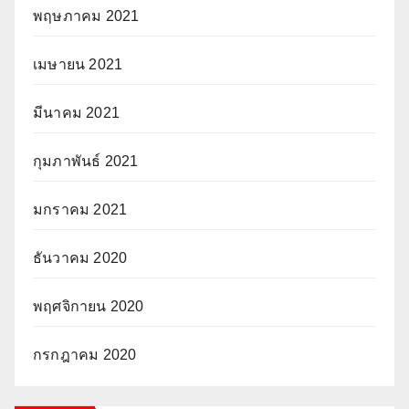
พฤษภาคม 2021
เมษายน 2021
มีนาคม 2021
กุมภาพันธ์ 2021
มกราคม 2021
ธันวาคม 2020
พฤศจิกายน 2020
กรกฎาคม 2020