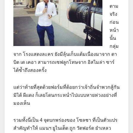
ตาม
จริง
ก่อน
หน้า
นั้น
กลุ่ม
จาก โรงแสดงละคร ยังมีลุ้นเก็บแต้มเนื่องมาจาก ดา
บิด เด เคอา สามารถเซฟลูกโทษจาก อิสไมล่า ซาร์
ได้ซ้ำถึงสองครั้ง
แต่ว่าท้ายที่สุดด้วยฟอร์มที่ด้อยกว่าเจ้าถิ่นจำพวกสู้กัน
มิได้ ผีแดง ก็เลยโดนกระหน่ำไปแบบหายห่วงอย่างที่
มองเห็น
รวมทั้งนี่เป็น 4 จุดบกพร่องของ โซลชา ที่เป็นตัวแปร
สำคัญทำให้ แมนฯ ยูไนเต็ด ถูก วัตฟอร์ด ยำเหลว