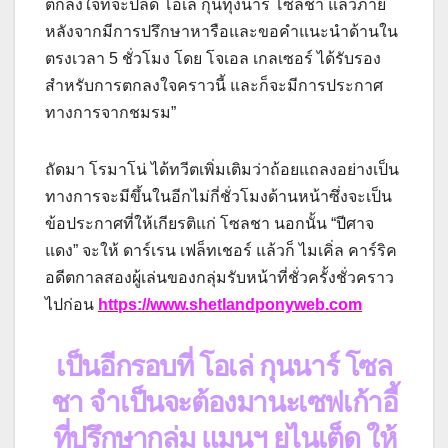
ตกลงใจที่จะปลด โอเล่ กุนทุ่งนาร์ โซลชา แล้วภาย
หลังจากมีการปรึกษาหารือและขอคำแนะนำด้านใน
ตรงเวลา 5 ชั่วโมง โดย โจเอล เกลเซอร์ ได้รับรอง
สำหรับการตกลงใจคราวนี้ และก็จะมีการประกาศ
ทางการจากชมรม”
ถัดมา โรมาโน่ ได้ทวีตเพิ่มเติมว่าถ้อยแถลงอย่างเป็น
ทางการจะมีขึ้นในอีกไม่กี่ชั่วโมงด้านหน้าซึ่งจะเป็น
ข้อประกาศที่ให้เกียรติแก่ โซลชา นอกนั้น “ปีศาจ
แดง” จะให้ ดาร์เรน เฟล็ทเชอร์ แล้วก็ ไมเคิ่ล คาร์ริค
อดีตกาลสองผู้เล่นของกลุ่มรับหน้าที่ชั่วครั้งชั่วคราว
ไปก่อน
https://www.shetlandponyweb.com
เป็นอีกรอบที่ โอเล่ กุนนาร์ โซล
ชา จำเป็นจะต้องมานะเซฟเก้าอี้
ที่ปรึกษากลุ่ม แมนฯ ยูไนเต็ด ให้