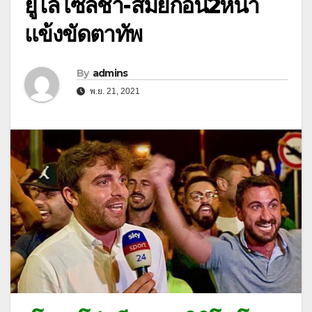
ยูไล่โซลชา-สมัยก่อน2หน้า
แข้งขัดตาทัพ
By
admins
พ.ย. 21, 2021