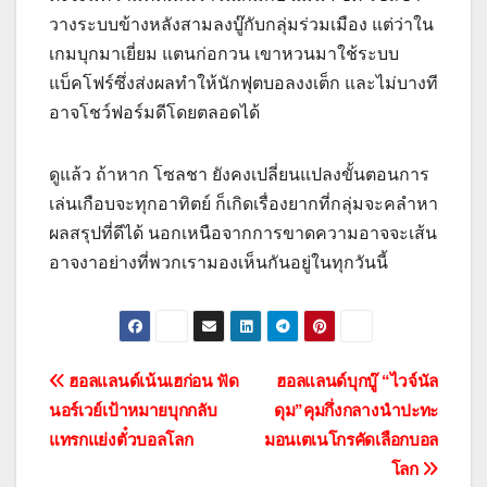
วางระบบข้างหลังสามลงบู๊กับกลุ่มร่วมเมือง แต่ว่าใน
เกมบุกมาเยี่ยม แตนก่อกวน เขาหวนมาใช้ระบบ
แบ็คโฟร์ซึ่งส่งผลทำให้นักฟุตบอลงงเต็ก และไม่บางที
อาจโชว์ฟอร์มดีโดยตลอดได้
ดูแล้ว ถ้าหาก โซลชา ยังคงเปลี่ยนแปลงขั้นตอนการ
เล่นเกือบจะทุกอาทิตย์ ก็เกิดเรื่องยากที่กลุ่มจะคลำหา
ผลสรุปที่ดีได้ นอกเหนือจากการขาดความอาจจะเส้น
อาจงาอย่างที่พวกเรามองเห็นกันอยู่ในทุกวันนี้
แนะแนว
ฮอลแลนด์เน้นเฮก่อน ฟัด
ฮอลแลนด์บุกบู๊ “ไวจ์นัล
นอร์เวย์เป้าหมายบุกกลับ
ดุม”คุมกึ่งกลางนำปะทะ
เรื่อง
แทรกแย่งตั๋วบอลโลก
มอนเตเนโกรคัดเลือกบอล
โลก