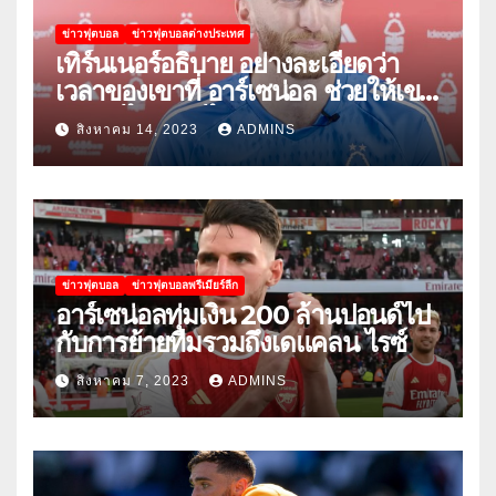
ข่าวฟุตบอล
ข่าวฟุตบอลต่างประเทศ
เทิร์นเนอร์อธิบาย อย่างละเอียดว่า
เวลาของเขาที่ อาร์เซน่อล ช่วยให้เขา
พัฒนาได้อย่างไร
สิงหาคม 14, 2023
ADMINS
ข่าวฟุตบอล
ข่าวฟุตบอลพรีเมียร์ลีก
อาร์เซน่อลทุ่มเงิน 200 ล้านปอนด์ไป
กับการย้ายทีมรวมถึงเดแคลน ไรซ์
สิงหาคม 7, 2023
ADMINS