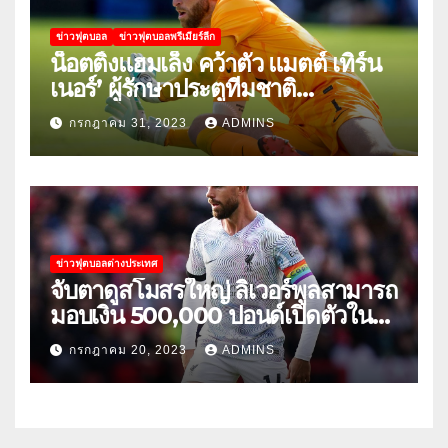
ข่าวฟุตบอล
ข่าวฟุตบอลพรีเมียร์ลีก
น็อตติ้งแฮมเล็ง คว้าตัว แมตต์ เทิร์น
เนอร์’ ผู้รักษาประตูทีมชาติ
สหรัฐอเมริกา
กรกฎาคม 31, 2023
ADMINS
ข่าวฟุตบอลต่างประเทศ
จับตาดูสโมสรใหญ่ ลิเวอร์พูลสามารถ
มอบเงิน 500,000 ปอนด์เปิดตัวใน
เกมกระชับมิตรนัดแรกของฤดูร้อน
กรกฎาคม 20, 2023
ADMINS