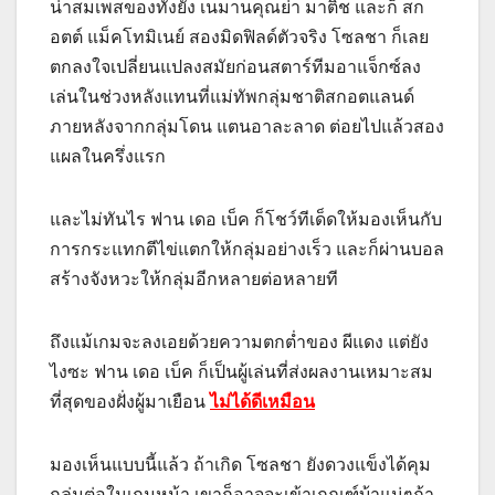
น่าสมเพสของทั้งยัง เนมานคุณย่า มาติช และก็ สก
อตต์ แม็คโทมิเนย์ สองมิดฟิลด์ตัวจริง โซลชา ก็เลย
ตกลงใจเปลี่ยนแปลงสมัยก่อนสตาร์ทีมอาแจ็กซ์ลง
เล่นในช่วงหลังแทนที่แม่ทัพกลุ่มชาติสกอตแลนด์
ภายหลังจากกลุ่มโดน แตนอาละลาด ต่อยไปแล้วสอง
แผลในครึ่งแรก
และไม่ทันไร ฟาน เดอ เบ็ค ก็โชว์ทีเด็ดให้มองเห็นกับ
การกระแทกตีไข่แตกให้กลุ่มอย่างเร็ว และก็ผ่านบอล
สร้างจังหวะให้กลุ่มอีกหลายต่อหลายที
ถึงแม้เกมจะลงเอยด้วยความตกต่ำของ ผีแดง แต่ยัง
ไงซะ ฟาน เดอ เบ็ค ก็เป็นผู้เล่นที่ส่งผลงานเหมาะสม
ที่สุดของฝั่งผู้มาเยือน
ไม่ได้ดีเหมือน
มองเห็นแบบนี้แล้ว ถ้าเกิด โซลชา ยังดวงแข็งได้คุม
กลุ่มต่อในเกมหน้า เขาก็อาจจะเข้าเกณฑ์บ้าแน่ๆถ้า