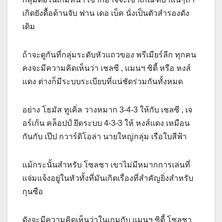
เกิดยังดื้อด้านจับ ฟาน เดอ เบ็ค นั่งเป็นตัวสำรองดัง
เดิม
ถ้าจะดูกันที่กลุ่มระดับหัวแถวของ พรีเมียร์ลีก ทุกคน
คงจะมีความคิดเห็นว่า เชลซี , แมนฯ ซิตี้ หรือ หงส์
แดง ต่างก็มีระบบระเบียบที่แน่ชัดร่วมกันทั้งหมด
อย่าง โธมัส ทูเคิ่ล วางหมาก 3-4-3 ให้กับ เชลซี , เจ
อร์เก้น คล็อปป์ ยึดระบบ 4-3-3 ให้ หงส์แดง เหมือน
กันกับ เป๊ป กวาร์ดิโอล่า นายใหญ่กลุ่ม เรือใบสีฟ้า
แม้กระนั้นสำหรับ โซลชา เขาไม่มีหมากการเล่นที่
แจ่มแจ้งอยู่ในหัวทั้งที่มันเกิดเรื่องที่สำคัญยิ่งสำหรับ
กุนซือ
ดังจะมีความคิดเห็นว่าในเกมกับ แมนฯ ซิตี้ โซลชา