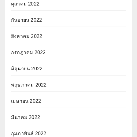
ตุลาคม 2022
กันยายน 2022
สิงหาคม 2022
กรกฎาคม 2022
มิถุนายน 2022
พฤษภาคม 2022
เมษายน 2022
มีนาคม 2022
กุมภาพันธ์ 2022