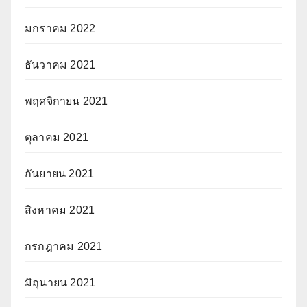
มกราคม 2022
ธันวาคม 2021
พฤศจิกายน 2021
ตุลาคม 2021
กันยายน 2021
สิงหาคม 2021
กรกฎาคม 2021
มิถุนายน 2021