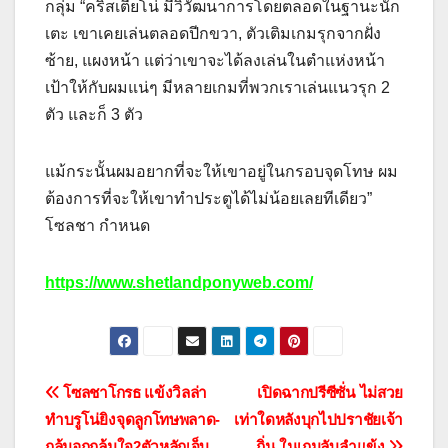
กลุ่ม “คริสเตียโน่ มีวิวัฒนาการโดยตลอดในฐานะนัก
เตะ เขาเคยเล่นตลอดปีกขวา, ตัวเติมเกมรุกจากฝั่ง
ซ้าย, แผงหน้า แต่ว่าเขาจะได้ลงเล่นในตำแห่งหน้า
เป้าให้กับผมแน่ๆ มีหลายเกมที่พวกเราเล่นแนวรุก 2
ตัว และก็ 3 ตัว
แม้กระนั้นผมอยากที่จะให้เขาอยู่ในกรอบจุดโทษ ผม
ต้องการที่จะให้เขาทำประตูได้ไม่น้อยเลยทีเดียว”
โซลชา กำหนด
https://www.shetlandponyweb.com/
แนะแนว
โซลชาโกรธ แข้งวิลล่า
เปิดฉากปรีซีซั่น ไม่สวย
ทำบรูโน่ยิงจุดลูกโทษพลาด-
เท่าใดหลังบุกไปปราชัยเจ้า
เรื่อง
กลุ้มอกกลุ้มใจ2ตัวหลักเจ็บ
ถิ่น ในเกมลับลำแข้ง