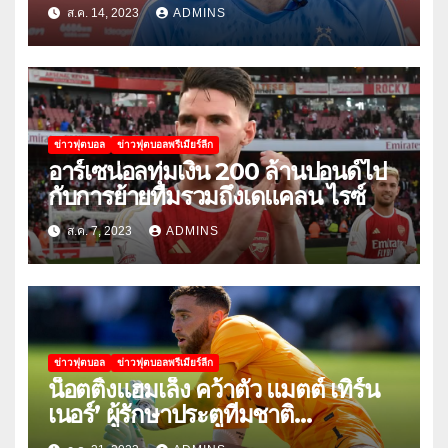
พัฒนาได้อย่างไร
ส.ค. 14, 2023
ADMINS
ข่าวฟุตบอล
ข่าวฟุตบอลพรีเมียร์ลีก
อาร์เซน่อลทุ่มเงิน 200 ล้านปอนด์ไป
กับการย้ายทีมรวมถึงเดแคลน ไรซ์
ส.ค. 7, 2023
ADMINS
ข่าวฟุตบอล
ข่าวฟุตบอลพรีเมียร์ลีก
น็อตติ้งแฮมเล็ง คว้าตัว แมตต์ เทิร์น
เนอร์’ ผู้รักษาประตูทีมชาติ
สหรัฐอเมริกา