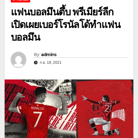
แฟนบอลมึนตึ้บ พรีเมียร์ลีก
เปิดเผยเบอร์โรนัลโด้ทำแฟน
บอลมึน
By
admins
ก.ย. 18, 2021