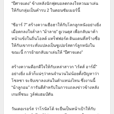
“ปีศาจแดง” ข้างหลังนักฟุตบอลตกลงใจหวนมาเล่น
ให้กับกลุ่มเป็นคำรบ 2 ในตอนซัมเมอร์นี้
“ซีอาร์ 7” สร้างความฮือฮาให้กับโลกลูกหนังอย่างยิ่ง
เมื่อตกลงใจล่ำลา “ม้าลาย” ยูเวนตุส เพื่อกลับมาค้า
หน้าแข้งในถิ่นโอลด์ แทร็ฟฟอร์ด ดินแดนที่สร้างชื่อ
ให้กับเขากระทั่งแปลงเป็นซูเปอร์สตาร์ลูกหนังใน
ขณะนี้ การย้ายกลับมาเล่นให้ “ปีศาจแดง”
สร้างความดีอกดีใจให้กับเหล่าสาวก “เร้ดส์ อาร์มี่”
อย่างยิ่ง แล้วก็แน่ๆว่าคนจำนวนไม่น้อยตั้งปัญหาว่า
โซลชา จะจับเขาลงเล่นในตำแหน่งไหน ซึ่งงานนี้
“น้าลูกอม” การันตีสำหรับในการแถลงข่าวข้างหลัง
เกมที่ชนะ วูล์ฟแฮมป์ตัน
วันเดอเรอร์ส ว่าโรนัลโด้ จะยืนเป็นหน้าเป้าให้กับ