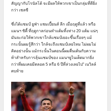
สัญญากับโรนัลโด้ จะมีผลให้พวกเขาเป็นกลุ่มที่ดียิ่ง
กว่า เชลซี
ซึ่งได้แชมป์ ยูฟ่า แชมเปี้ยนส์ ลีก เมื่อฤดูที่แล้ว หรือ
แมนฯ ซิตี้ ที่ฤดูกาลก่อนทำแต้มทิ้งห่าง 20 แต้ม แน่ๆ
มันจะก่อให้พวกเขาใกล้แชมป์เยอะขึ้นเรื่อยๆ แม้
กระนั้นผมรู้สึกว่า ใกล้จะถึงแชมป์เลยไหม ไม่ผมไม่
คิดอย่างนั้น แม้กระนั้นในตอนนี้ผมตื่นเต้นกับความ
ท้าสำหรับการลุ้นแชมป์ของ แมนฯยูไนเต็ดมากยิ่ง
กว่าที่ผมเคยมีตลอด 5 หรือ 6 ปีที่ล่วงเลยไป” เนวิลล์
ตบท้าย