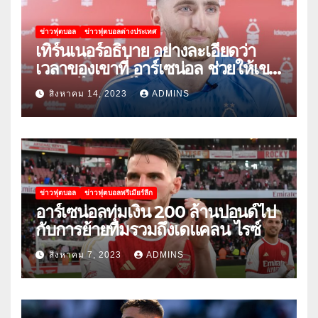
ข่าวฟุตบอล
ข่าวฟุตบอลต่างประเทศ
เทิร์นเนอร์อธิบาย อย่างละเอียดว่า
เวลาของเขาที่ อาร์เซน่อล ช่วยให้เขา
พัฒนาได้อย่างไร
สิงหาคม 14, 2023
ADMINS
ข่าวฟุตบอล
ข่าวฟุตบอลพรีเมียร์ลีก
อาร์เซน่อลทุ่มเงิน 200 ล้านปอนด์ไป
กับการย้ายทีมรวมถึงเดแคลน ไรซ์
สิงหาคม 7, 2023
ADMINS