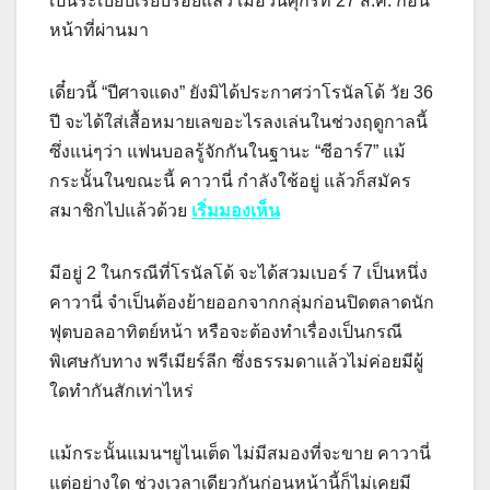
เป็นระเบียบเรียบร้อยแล้ว เมื่อวันศุกร์ที่ 27 ส.ค. ก่อน
หน้าที่ผ่านมา
เดี๋ยวนี้ “ปีศาจแดง” ยังมิได้ประกาศว่าโรนัลโด้ วัย 36
ปี จะได้ใส่เสื้อหมายเลขอะไรลงเล่นในช่วงฤดูกาลนี้
ซึ่งแน่ๆว่า แฟนบอลรู้จักกันในฐานะ “ซีอาร์7” แม้
กระนั้นในขณะนี้ คาวานี่ กำลังใช้อยู่ แล้วก็สมัคร
สมาชิกไปแล้วด้วย
เริ่มมองเห็น
มีอยู่ 2 ในกรณีที่โรนัลโด้ จะได้สวมเบอร์ 7 เป็นหนึ่ง
คาวานี่ จำเป็นต้องย้ายออกจากกลุ่มก่อนปิดตลาดนัก
ฟุตบอลอาทิตย์หน้า หรือจะต้องทำเรื่องเป็นกรณี
พิเศษกับทาง พรีเมียร์ลีก ซึ่งธรรมดาแล้วไม่ค่อยมีผู้
ใดทำกันสักเท่าไหร่
แม้กระนั้นแมนฯยูไนเต็ด ไม่มีสมองที่จะขาย คาวานี่
แต่อย่างใด ช่วงเวลาเดียวกันก่อนหน้านี้ก็ไม่เคยมี