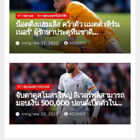
ข่าวฟุตบอล
ข่าวฟุตบอลพรีเมียร์ลีก
น็อตติ้งแฮมเล็ง คว้าตัว แมตต์ เทิร์น
เนอร์’ ผู้รักษาประตูทีมชาติ
สหรัฐอเมริกา
กรกฎาคม 31, 2023
ADMINS
ข่าวฟุตบอลต่างประเทศ
จับตาดูสโมสรใหญ่ ลิเวอร์พูลสามารถ
มอบเงิน 500,000 ปอนด์เปิดตัวใน
เกมกระชับมิตรนัดแรกของฤดูร้อน
กรกฎาคม 20, 2023
ADMINS