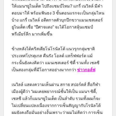
ให้แมนฯยูไนเต็ด ไปถึงแชมป์ไหม? แกรี่ เนวิลล์ มีคำ
ตอบมาให้ พร้อมฟันธง 3 ขั้นตอนแรกจะเป็นกลุ่มไหน
บ้าง แกรี่ เนวิลล์ อดีตกาลตัวบุกปีกขวาแมนเชสเตอร์
ยูไนเต็ด เชื่อ “ปีศาจแดง” จะได้โอกาสลุ้นแชมป์
พรีเมียร์ลีก มากเพิ่มขึ้น
ข้างหลังได้คริสเตียโน่โรนัลโด้ แนวรุกกลุ่มชาติ
ประเทศโปรตุเกส คืนรัง โอลด์ แทร็ฟฟอร์ด แม้
กระนั้นยังคงคิดว่า แมนเชสเตอร์ ซิตี้ รวมทั้ง เชลซี
เป็นสองกลุ่มที่มีโอกาสอย่างมากกว่า
ข่าวกอล์ฟ
เนวิลล์ แสดงความเห็นผ่าน สกาย สปอร์ตส์ สื่อกีฬา
เมืองผู้ดีว่า “ผมเคยพยากรณ์ชั้นให้เป็น แมนฯ ซิตี้,
เชลซี แล้วก็แมนฯยูไนเต็ด เป็นลำดับ รวมทั้งผมก็จะ
ไม่เปลี่ยนแปลงเนื่องจากการเซ็นสัญญากับโรนัลโด้
ผมยังคงถือมั่นอย่างงั้นเพราะว่าผมไม่คิดว่า การเซ็น