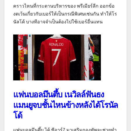
คราวไหนที่กระดานบริหารของ พรีเมียร์ลีก ออกข้อ
งดเว้นเกี่ยวกับเบอร์ให้เป็นกรณีพิเศษเช่นกัน ทำให้โร
นัลโด้ บางทีอาจจำเป็นต้องไปใช้เบอร์อื่นแทน
แฟนบอลมึนตึ้บ เนวิลล์ฟันธง
แมนยูจบชั้นไหนข้างหลังได้โรนัล
โด้
แฟนบอลมึนตึ้บ ได้ ซีอาร์7 มาเสริมกองทัพจะช่วยทำ