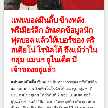
แฟนบอลมึนตึ้บ ข้างหลัง
พรีเมียร์ลีก อัพเดตข้อมูลนัก
ฟุตบอล แล้วให้เบอร์ของ คริ
สเตียโน่ โรนัลโด้ ถึงแม้ว่าใน
กลุ่ม แมนฯ ยูไนเต็ด มี
เจ้าของอยู่แล้ว
แฟนบอลมึนตึ้บ
เว็บอย่างเป็นทางการของ พรีเมียร์ลีก
เผยออกมาว่าคริสเตียโน่โรนัลโด้ แนวรุกกลุ่มชาติ
ประเทศโปรตุเกส ได้ลำดับที่ 7 ของ แมนเชสเตอร์
ยูไนเต็ดข้างหลัง “ปีศาจแดง” บรรลุกติกากับ ยูเวนตุส