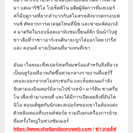
มา แต่เมาริซิโอ โปเช็ตติโน่ อดีตผู้จัดการทีมสเปอร์
สก็มีฤดูกาลที่ยากลำบากกับสโมสรหลังจากตกรอบเฟ
รนช์ คัพจากการดวลจุดโทษที่นีซ และพ่ายแพ้ต่อเรอั
ล มาดริดในรอบน็อคเอาท์แชมเปี้ยนส์ลีก นั่นนำไปสู่
ข่าวลือที่ว่าชาวอาร์เจนตินาจะถูกไล่ออกโดย ปารีส
และ คอนเต้ อาจเป็นคนที่มาแทนที่เขา
มันมาในขณะที่สเปอร์สเตรียมพร้อมสำหรับสิ่งที่อาจ
เป็นฤดูร้อนที่อาจเกิดขึ้นท่ามกลางรายงานที่แฮร์รี่
เคนจะออกจากสโมสรเช่นกัน และท็อตแนมกำลัง
จับตามองอินเตอร์มิลานไปข้างหน้า มาร์ติน ซาเตรีย
โน เพื่อเข้ามาแทนที่ และได้มีการเปิดเผยสิ่งที่อันโต
นิโอ คอนเต้พูดกับนักเตะสเปอร์สของเขาในห้องแต่ง
ตัวหลังเสมอที่เบรนท์ฟอร์ด รวมถึงยกเครื่องการย้าย
ทีมครั้งใหญ่ในช่วงซัมเมอร์
https://www.shetlandponyweb.com
/
ข่าวกอล์ฟ