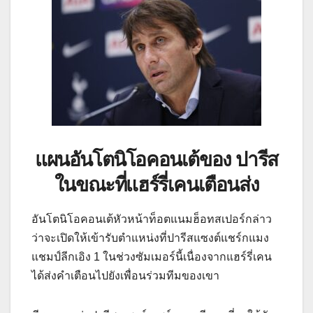
แผนอันโตนิโอคอนเต้ของ ปารีส
ในขณะที่แฮร์รี่เคนเตือนส่ง
อันโตนิโอคอนเต้หัวหน้าท็อตแนมฮ็อทสเปอร์กล่าว
ว่าจะเปิดให้เข้ารับตำแหน่งที่ปารีสแซงต์แชร์กแมง
แชมป์ลีกเอิง 1 ในช่วงซัมเมอร์นี้เนื่องจากแฮร์รี่เคน
ได้ส่งคำเตือนไปยังเพื่อนร่วมทีมของเขา