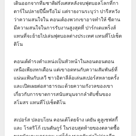
เดินออกจากทีมชาติฝรั่งเศสหลังจบฟุตบอลโลกที่กา
ตาร์ในปลายปีนี้หรือไม่ แต่รายงานระบุว่า ปารีสหวัง
ว่าความสนใจใน คอนเต้องพวกเขาอาจทำให้ ซีดาน
มีความสนใจในการรับงานสูงสุดที่ ปาร์กเดแพร็งส์
แทนที่จะย้ายไปเล่นฟุตบอลต่างประเทศ แทนที่โปเช็ต
ติโน
คอนเต้ดำรงตำแหน่งเป็นหัวหน้าในลอนดอนตอน
เหนือเพียงหกเดือน แต่เขาอดทนกับความสัมพันธ์ที่
แน่นแฟ้นกับเลวี ชาวอิตาลีล้อเล่นสเปอร์สหลายครั้ง
และเปิดเผยต่อสาธารณะด้วยความกังวลของเขา
เกี่ยวกับการขาดการสนับสนุนจากลำดับชั้นของ
สโมสร แทนที่โปเช็ตติโน
สเปอร์ส ปลอบโยน คอนเต้โดยจ้าง เดยัน คูลูเซฟสกี้
และ โรดริโก้ เบนตันกูร์ ในรอบสุดท้ายของตลาดซื้อ