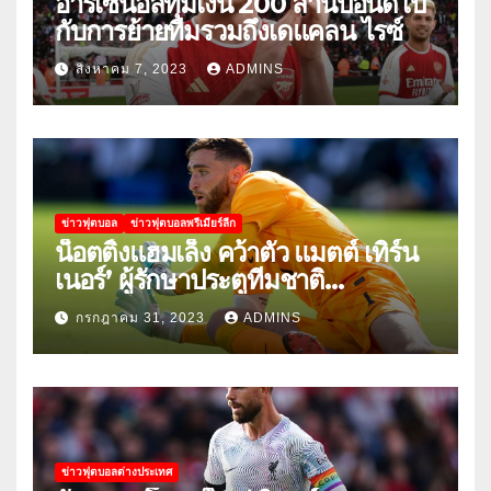
อาร์เซน่อลทุ่มเงิน 200 ล้านปอนด์ไป
กับการย้ายทีมรวมถึงเดแคลน ไรซ์
สิงหาคม 7, 2023
ADMINS
ข่าวฟุตบอล
ข่าวฟุตบอลพรีเมียร์ลีก
น็อตติ้งแฮมเล็ง คว้าตัว แมตต์ เทิร์น
เนอร์’ ผู้รักษาประตูทีมชาติ
สหรัฐอเมริกา
กรกฎาคม 31, 2023
ADMINS
ข่าวฟุตบอลต่างประเทศ