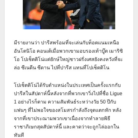
มีรายงานว่า ปารีสพร้อมที่จะเล่นกับท็อตแนมเหนือ
อันโตนิโอ คอนเต้เมื่อพวกเขามอบรองเท้าบู๊ต เมาริซิ
โอ โปเช็ตติโน่แต่ยักษ์ใหญ่ชาวฝรั่งเศสยังคงหวังที่จะ
ล่อ ซีเนดีน ซีดาน ไปที่ปารีส แทนที่โปเช็ตติโน
โปเช็ตติโน่ได้รับตำแหน่งในประเทศเป็นครั้งแรกกับ
ปารีสในสัปดาห์นี้หลังจากที่พวกเขาวิ่งไปที่ชื่อ Ligue
1 อย่างไรก็ตาม ความสัมพันธ์ระหว่างวัย 50 ปีกับ
แฟนๆ ที่ไม่พอใจของสโมสรกำลังถึงจุดแตกหัก หลัง
จากที่เขาประณามพวกเขาเนื่องจากทำลายพิธี
ราชาภิเษกสุดสัปดาห์นี้ และคาดว่าจะถูกไล่ออกใน
ทันที