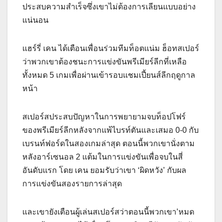
ประสบความสำเร็จซึ่งเขาไม่ต้องการเลียนแบบอย่าง
แน่นอน
แฮร์รี่ เคน ได้เตือนเพื่อนร่วมทีมท็อตแน่ม ฮ็อทสเปอร์
ว่าพวกเขาต้องชนะการแข่งขันพรีเมียร์ลีกที่เหลือ
ทั้งหมด 5 เกมเพื่อผ่านเข้ารอบแชมเปี้ยนส์ลีกฤดูกาล
หน้า
สเปอร์สประสบปัญหาในการพยายามจบท็อปโฟร์
ของพรีเมียร์ลีกหลังจากแพ้ไบรท์ตันและเสมอ 0-0 กับ
เบรนท์ฟอร์ดในสองเกมล่าสุด ตอนนี้พวกเขานั่งตาม
หลังอาร์เซนอล 2 แต้มในการแข่งขันเพื่อจบในสี่
อันดับแรก โดย เคน ยอมรับว่าเขา ‘ผิดหวัง’ กับผล
การแข่งขันสองรายการล่าสุด
และเขายังเตือนผู้เล่นสเปอร์สว่าตอนนี้พวกเขา’หมด