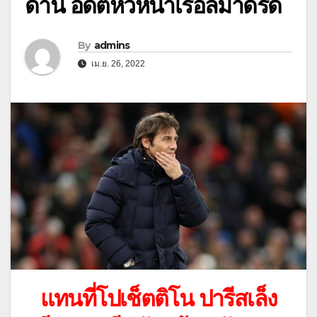
ดาน อดีตหัวหน้าเรอัลมาดริด
By
admins
เม.ย. 26, 2022
แทนที่โปเช็ตติโน ปารีสเล็ง