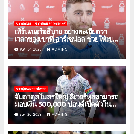
ข่าวฟุตบอล
ข่าวฟุตบอลต่างประเทศ
เทิร์นเนอร์อธิบาย อย่างละเอียดว่า
เวลาของเขาที่ อาร์เซน่อล ช่วยให้เขา
พัฒนาได้อย่างไร
ส.ค. 14, 2023
ADMINS
ข่าวฟุตบอลต่างประเทศ
จับตาดูสโมสรใหญ่ ลิเวอร์พูลสามารถ
มอบเงิน 500,000 ปอนด์เปิดตัวใน
เกมกระชับมิตรนัดแรกของฤดูร้อน
ก.ค. 20, 2023
ADMINS