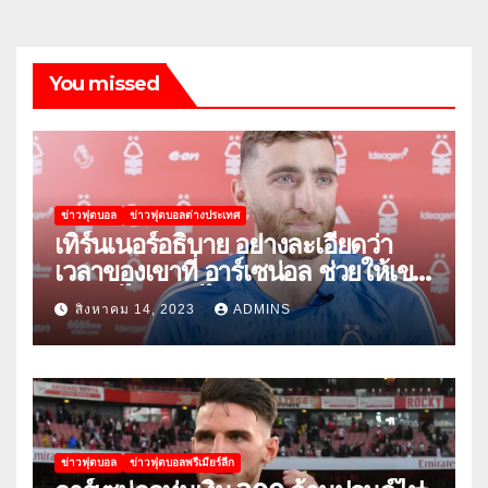
You missed
ข่าวฟุตบอล
ข่าวฟุตบอลต่างประเทศ
เทิร์นเนอร์อธิบาย อย่างละเอียดว่า
เวลาของเขาที่ อาร์เซน่อล ช่วยให้เขา
พัฒนาได้อย่างไร
สิงหาคม 14, 2023
ADMINS
ข่าวฟุตบอล
ข่าวฟุตบอลพรีเมียร์ลีก