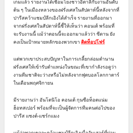
เกมแล้ว รายงานได้เชื่อมโยงชาวอิตาลีกับงานอันดับ
ต้น ๆ ในเมืองหลวงของฝรั่งเศสในสัปดาห์นี้หลังจากที่
ปารีสคว้าแชมป์ลีกเอิงได้สำเร็จ รายงานที่ออกมา
จากฝรั่งเศสในสัปดาห์นี้ชี้ให้เห็นว่า คอนเต้ พร้อมที่
จะรับงานนี้ แม้ว่าตอนนี้จะออกมาแล้วว่า ซีดาน ยัง
คงเป็นเป้าหมายหลักของพวกเขา
ติดท็อปโฟร์
แต่พวกเขาประสบปัญหาในการเกลี้ยกล่อมตำนาน
ฝรั่งเศสให้เข้ารับตำแหน่งในขณะที่เขากำลังรอดูว่า
งานทีมชาติจะว่างหรือไม่หลังจากฟุตบอลโลกกาตาร์
ในเดือนพฤศจิกายน
มีรายงานว่า อันโตนิโอ คอนเต้ กุนซือท็อตแน่ม
ฮ็อทสเปอร์ พร้อมที่จะเป็นผู้จัดการทีมคนต่อไปของ
ปารีส แซงต์-แชร์กแมง
แม้ว่าพวกเขาจะคว้าแชมป์ลีกเอิงเมื่อวันเสาร์ที่ผ่าน