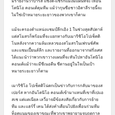
มีรายงานว่าปารีส แซงต์-แชร์กแมงมีแผนที่จะให้อัน
โตนิโอ คอนเต้คุมทีม แม้ว่ากุนซือชาวอิตาลีรายนี้จะ
ไม่ใช่เป้าหมายระยะยาวของพวกเขาก็ตาม
แม้จะครองตำแหน่งแชมป์ลีกเอิง 1 ในช่วงสุดสัปดาห์
แต่สโมสรก็พร้อมที่จะแยกทางกับเมาริซิโอโปเช็ตติ
โนหลังจากความล้มเหลวของสโมสรในเฟรนช์คัพ
และแชมเปี้ยนส์ลีก และรายงานที่ออกมาจากฝรั่งเศส
ได้แนะนำว่าพวกเขาวางแผนที่จะหันไปหาอันโตนิโอ
คอนเต้แม้ว่าจะมีซีเนอดีน ซีดานอยู่ในใจเป็นเป้า
หมายระยะยาวก็ตาม
เมาริซิโอ โปเช็ตติโน่ตกเป็นข่าวกับการกลับมาของส
เปอร์ส หากอันโตนิโอ คอนเต้เข้ามาแทนที่เขาที่เปแอ
สเช แต่แดเนียล เลวี่อาจมีข้อสงสัยเกี่ยวกับการย้าย
ทีม และแฮร์รี่ เคน ได้ส่งคำเตือนไปยังเพื่อนร่วมทีม
ท็อตแนมของเขาขณะที่พวกเขาพยายามจบฤดูกาล