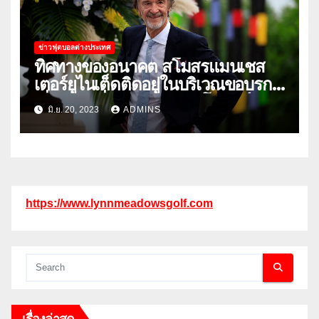
ข่าวฟุตบอลต่างประเทศ
ทิศทางของอนาคต สโมสรแมนเชส
เตอร์ยูไนเต็ดติดอยู่ในบริเวณขอบรก
เนื่องจากเรื่องราวการเทคโอเวอร์ยังคง
มิ.ย. 20, 2023
ADMINS
ยืดเยื้อ
https://www.lynnmeadowsgolf.com
เรื่องล่าสุด