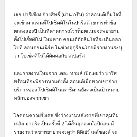
เลอ ปารีเซียง อ้างสิทธิ์ (ผ่าน กรีน) ว่าคอนเต้เต็มใจที่
จะเข้ามาแทนที่โปเช็ตติโน่ในปารีสด้วยการทำข้อ
ตกลงสองปี เป็นที่คาดการณ์ว่าท็อตแนมจะพยายาม
ตั้งโปเช็ตติโน่ ใหม่หาก คอนเต้ตัดสินใจที่จะเดินออก
ไปที่ ลอนดอนเนิร์ท ในช่วงฤดูร้อนโดยมีรายงานระบุ
ว่า โปเช็ตติโน่ได้ติดต่อกับ สเปอร์ส
และรายงานใหม่จาก เดอะ ทามส์ เปิดเผยว่า ปารีส
พร้อมที่จะพิจารณาแต่งตั้ง คอนเต้เมื่อพวกเขาจ่าย
บริการของ โปเช็ตติโน่แต่ ซีดานยังคงเป็นเป้าหมาย
หลักของพวกเขา
ไอคอนชาวฝรั่งเศส ซึ่งว่างงานหลังจากที่เขาคุมทีม
เรอัล มาดริดเป็นครั้งที่ 2 ได้สิ้นสุดลงเมื่อปีก่อน มี
รายงานว่าเขาพยายามจะดูว่า ดิดิเย่ร์ เดส์ชองส์ จะ