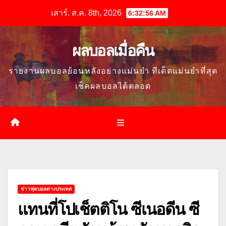
Skip
เสาร์. ส.ค. 8th, 2026
6:32:58 AM
to
content
ผลบอลเมื่อคืน
รายงานผลบอลย้อนหลังอย่างแม่นยำ ทีเด็ดแม่นยำที่สุด
เช็คผลบอลได้ตลอด
ข่าวฟุตบอลต่างประเทศ
แทนที่โปเช็ตติโน ซีเนอดีน ซี