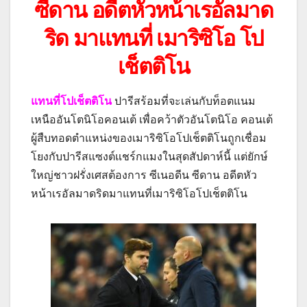
ซีดาน อดีตหัวหน้าเรอัลมาด
ริด มาแทนที่ เมาริซิโอ โป
เช็ตติโน
แทนที่โปเช็ตติโน
ปารีสร้อมที่จะเล่นกับท็อตแนม
เหนืออันโตนิโอคอนเต้ เพื่อคว้าตัวอันโตนิโอ คอนเต้
ผู้สืบทอดตำแหน่งของเมาริซิโอโปเช็ตติโนถูกเชื่อม
โยงกับปารีสแซงต์แชร์กแมงในสุดสัปดาห์นี้ แต่ยักษ์
ใหญ่ชาวฝรั่งเศสต้องการ ซีเนอดีน ซีดาน อดีตหัว
หน้าเรอัลมาดริดมาแทนที่เมาริซิโอโปเช็ตติโน