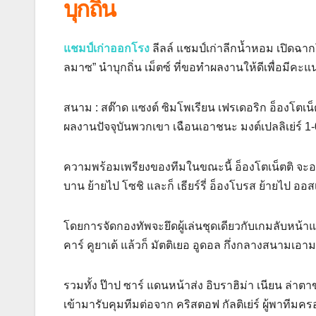
บุกถิ่น
แชมป์เก่าออกโรง
ลีลล์ แชมป์เก่าลีกน้ำหอม เปิดฉาก
ลมาซ” นำบุกถิ่น เม็ตซ์ ที่ขอทำผลงานให้ดีเพื่อมีคะแ
สนาม : สต๊าด แซงต์ ซิมโพเรียน เฟรเดอริก อ็องโตเน็ต
ผลงานปัจจุบันพวกเขา เฉือนเอาชนะ มงต์เปลลิเย่ร์ 1
ความพร้อมเพรียงของทีมในขณะนี้ อ็องโตเน็ตติ จะอดใ
บาน ย้ายไป โซชิ และก็ เธียร์รี่ อ็องโบรส ย้ายไป ออส
โดยการจัดกองทัพจะยึดผู้เล่นชุดเดียวกับเกมลับหน้าแ
คาร์ คูยาเต้ แล้วก็ มัตติเยอ อูดอล กึ่งกลางสนามเอา
รวมทั้ง ป๊าป ซาร์ แดนหน้าส่ง อิบราฮิม่า เนียน ล่าต
เข้ามารับคุมทีมต่อจาก คริสตอฟ กัลติเย่ร์ ผู้พาทีมคร