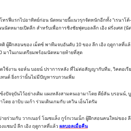
โทรฟี่แรกไปอาทิตย์ก่อน นัดหมายนี้แนวรุกจัดหนักอีกทั้ง “เรนาโต้-
นนนัดหมายเปิดลีก สำหรับเพื่อการชิงชัยฟุตบอลลีก เอิง ฝรั่งเศส (น
ติ ผู้ฝึกสอนของ เม็ตซ์ พาทีมจบอันดับ 10 ของ ลีก เอิง ฤดูกาลที่แล
-0 มาในเกมเตรียมพร้อมนัดหมายท้ายที่สุด
ช้งาน จอห์น บอยน์ ปราการหลัง ที่ไม่ต่อสัญญากับทีม, วิคตอเรีย
เทนด์ ยิ่งกว่านั้นไม่มีปัญหารบกวนเพิ่ม
ข้งปัจจุบันไว้อย่างเดิม แผงหลังสามคนเอามาโดย ดีย์ลัน บรอนน์, บ
มาโดย อาบิบ เมก้า ร่วมเดินเกมกับ เควิน เอ็นโดรัม
าข่ายร่วมกับ วากเนอร์ โฌซแล็ง กูร์กเวนเน็ก ผู้ฝึกสอนคนใหม่ของ ลี
องแชมป์ ลีก เอิง ฤดูกาลที่แล้ว
ผลบอลเมื่อคืน