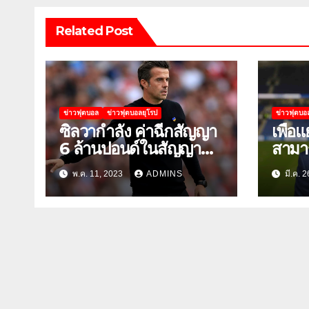
Related Post
ข่าวฟุตบอล
ข่าวฟุตบอลยุโรป
ข่าวฟุตบอ
ซิลวากำลัง ค่าฉีกสัญญา
เพื่อแ
6 ล้านปอนด์ในสัญญาฟู
สามา
แล่มของเขากับเวสต์แฮม
ของตั
พ.ค. 11, 2023
ADMINS
มี.ค. 
แมดด