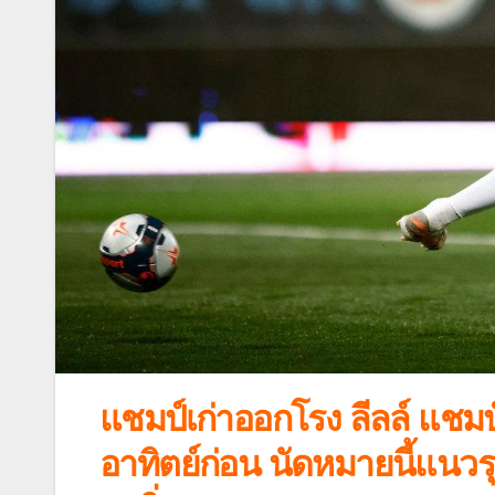
แชมป์เก่าออกโรง ลีลล์ แชมป
อาทิตย์ก่อน นัดหมายนี้แนวร