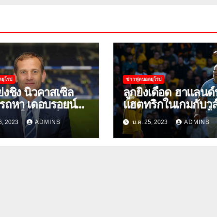
ลยุโรป
ข่าวฟุตบอลยุโรป
ย่งชิง นิวคาสเซิ่ล
ลูกยิงเดือด ฮาแลนด์
รถหา เดอบรอยน์
แฮตทริกในเกมกับวูล
วเองใน เจมส์
26, 2023
ADMINS
ม.ค. 25, 2023
ADMINS
ิสัน