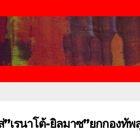
ใส่”เรนาโต้-ยิลมาซ”ยกกองทัพล