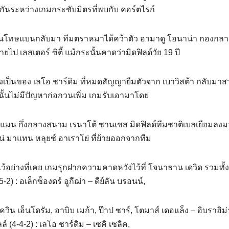
นระหว่างเกมกระชับมิตรที่พบกับ คอร์ตไรก์
ที่พ้นโทษแบนกลับมา ทีมตราหมาได้คว้าตัว อามาดู โอนาน่า กองกลา
ย้ายไป เลสเตอร์ ซิตี้ แม้กระนั้นคาดว่ามิดฟิลด์วัย 19 ปี
คงเป็นของ เลโอ ชาร์ดิม ที่หมดสัญญายืมตัวจาก เบาวิสต้า กลับมา
นั้นไม่มีปัญหาก่อกวนเพิ่ม เกมรับเอามาโดย
 บ็อตแมน กึ่งกลางสนาม เรนาโต้ ซานเชส มิดฟิลด์ทีมชาติเบลเยียมล
เน่ มาแทน หลุยซ์ อาเราโย่ ที่ย้ายออกจากทีม
ว้อย่างที่เคย เกมรุกฝากความคาดหวังไว้ที่ โจนาธาน เดวิด รวมทั้ง 
2) : อเล็กซ็องดร์ อูกีฌ่า – ดีย์ลัน บรอนน์,
เควิน เอ็นโดรัม, อาบิบ เมก้า, ป๊าป ซาร์, โตมาส์ เดอแล็ง – อิบราฮิม่
ล์ (4-4-2) : เลโอ ชาร์ดิม – เซคิ เซลิค,