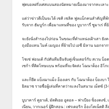
ฟุตบอลฝรั่งเศสแบนสองนัดหมายเนื่องมาจากทะเลาะกั
แต่ว่าข่าวดีเป็นจะได้ เซคิ เซลิค ฟูลแบ็กคนสำคัญ
รับจาก ฮัมบูร์ก เพื่อมาแทนที่ของ บูบาการี่ ซูมาเร่ ที่
จะยังนั่งสำรองไปก่อน ในขณะที่ตำแหน่งเฝ้าเสา ยัง
ถุงมือแทน ไมค์ เมญอง ที่ย้ายไป เอซี มิลาน นอกจาก
โชเซ่ ฟอนเต้ กัปตันทีมยืนจับคู่เซ็นเตอร์กับ สเวน
เซก้า ที่ติดโทษแบน พร้อมที่จะจัดส่ง โฌนาด็อง อิโก
และก็ยึด แบ็งฌาแม็ง อ็องเดร กับ โฌนาด็อง บ็องบา ไ
ยิลมาซ รายชื่อผู้เล่นที่คาดว่าจะลงในสนาม เม็ตซ์ (3-5-
บูบาคาร์ คูยาเต้, มัตติเยอ อูดอล – ฟาเบียง ซ็องตงซ์, 
เนียน, วากเนอร์ ผู้ฝึกสอน : เฟรเดอริก อ็องโตเน็ตติ ลีล