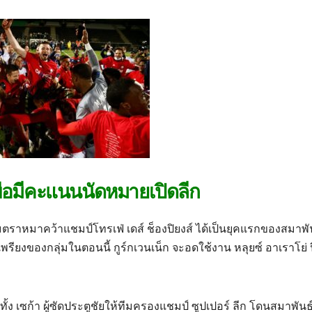
เพื่อมีคะแนนนัดหมายเปิดลีก
ีมตราหมาคว้าแชมป์โทรเฟ่ เดส์ ช็องปิยงส์ ได้เป็นยุคแรกของสมาพั
ยงของกลุ่มในตอนนี้ กูร์กเวนเน็ก จะอดใช้งาน หลุยซ์ อาเราโย่
ั้ง เซก้า ผู้ซัดประตูชัยให้ทีมครองแชมป์ ซูปเปอร์ ลีก โดนสมาพันธ