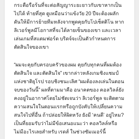
กระตือรือร้นที่จะต่อสัญญาระยะยาวกับเขาหากเป็น
ไปได้ ท้ายที่สุด ดูเหมือนว่าแข้งวัย 20 ปีจะต้องผลัก
ดันให้มีการย้ายทีมหลังจากพูดคุยกับโปเช็ตติโน หาก
ลิเวอร์พูลมีโอกาสที่จะได้ลายเซ็นของเขา และเวลา
เล่นเกมที่สแตมฟอร์ด บริดจ์จะเป็นตัวกำหนดการ
ตัดสินใจของเขา
“ผมจะคุยกับครอบครัวของผม คุยกับทุกคนที่ผมต้อง
ตัดสินใจ และตัดสินใจ” เขากล่าวหลังเกมชิงแชมป์
แห่งชาติยุโรป รอบชิงชนะเลิศ “ผมต้องลงเล่นในตอน
จบของวันนี้” ผลที่ตามมาคือ อนาคตของ คอลวิลล์ยัง
คงอยู่ในอากาศโดยไม่ชัดเจนว่า ลิเวอร์พูล จะติดตาม
ความสนใจในตอนแรกหรือถูกบังคับให้เปลี่ยนความ
สนใจไปที่อื่น ถ้าปล่อยให้ผิดหวัง ยังมี ‘คนดี’ อยู่ไหม?
เป็นที่ยอมรับว่าไม่มีข้อเสนอแนะว่า คอลวิลล์หรือ
ไม่มีอะไรเลยสำหรับ เรดส์ ในช่วงซัมเมอร์นี้