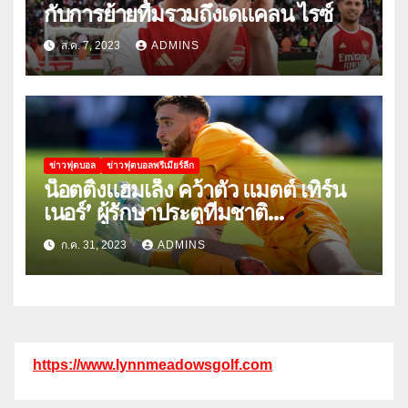
กับการย้ายทีมรวมถึงเดแคลน ไรซ์
ส.ค. 7, 2023
ADMINS
ข่าวฟุตบอล
ข่าวฟุตบอลพรีเมียร์ลีก
น็อตติ้งแฮมเล็ง คว้าตัว แมตต์ เทิร์น
เนอร์’ ผู้รักษาประตูทีมชาติ
สหรัฐอเมริกา
ก.ค. 31, 2023
ADMINS
https://www.lynnmeadowsgolf.com