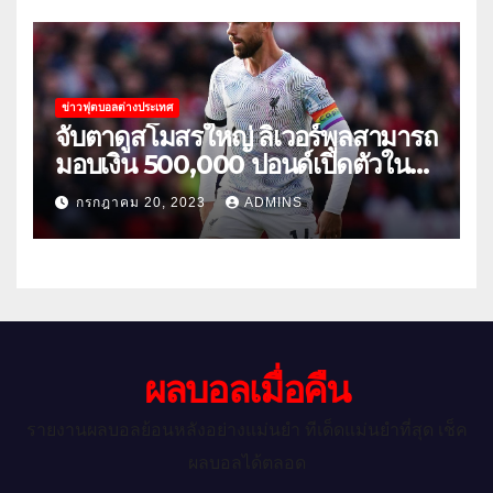
ข่าวฟุตบอลต่างประเทศ
จับตาดูสโมสรใหญ่ ลิเวอร์พูลสามารถ
มอบเงิน 500,000 ปอนด์เปิดตัวใน
เกมกระชับมิตรนัดแรกของฤดูร้อน
กรกฎาคม 20, 2023
ADMINS
ผลบอลเมื่อคืน
รายงานผลบอลย้อนหลังอย่างแม่นยำ ทีเด็ดแม่นยำที่สุด เช็ค
ผลบอลได้ตลอด