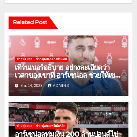
Related Post
ข่าวฟุตบอล
ข่าวฟุตบอลต่างประเทศ
เทิร์นเนอร์อธิบาย อย่างละเอียดว่า
เวลาของเขาที่ อาร์เซน่อล ช่วยให้เขา
พัฒนาได้อย่างไร
ส.ค. 14, 2023
ADMINS
ข่าวฟุตบอล
ข่าวฟุตบอลพรีเมียร์ลีก
อาร์เซน่อลทุ่มเงิน 200 ล้านปอนด์ไป