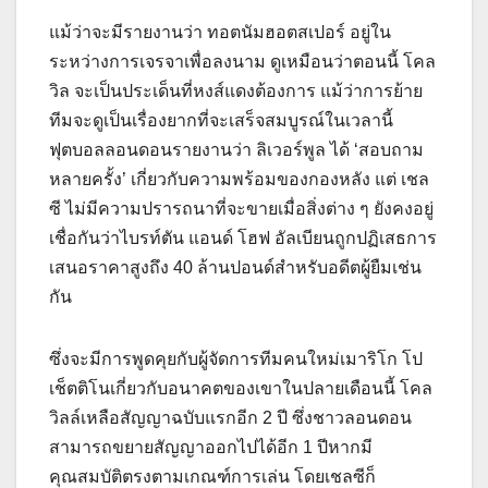
แม้ว่าจะมีรายงานว่า ทอตนัมฮอตสเปอร์ อยู่ใน
ระหว่างการเจรจาเพื่อลงนาม ดูเหมือนว่าตอนนี้ โคล
วิล จะเป็นประเด็นที่หงส์แดงต้องการ แม้ว่าการย้าย
ทีมจะดูเป็นเรื่องยากที่จะเสร็จสมบูรณ์ในเวลานี้
ฟุตบอลลอนดอนรายงานว่า ลิเวอร์พูล ได้ ‘สอบถาม
หลายครั้ง’ เกี่ยวกับความพร้อมของกองหลัง แต่ เชล
ซี ไม่มีความปรารถนาที่จะขายเมื่อสิ่งต่าง ๆ ยังคงอยู่
เชื่อกันว่าไบรท์ตัน แอนด์ โฮฟ อัลเบียนถูกปฏิเสธการ
เสนอราคาสูงถึง 40 ล้านปอนด์สำหรับอดีตผู้ยืมเช่น
กัน
ซึ่งจะมีการพูดคุยกับผู้จัดการทีมคนใหม่เมาริโก โป
เช็ตติโนเกี่ยวกับอนาคตของเขาในปลายเดือนนี้ โคล
วิลล์เหลือสัญญาฉบับแรกอีก 2 ปี ซึ่งชาวลอนดอน
สามารถขยายสัญญาออกไปได้อีก 1 ปีหากมี
คุณสมบัติตรงตามเกณฑ์การเล่น โดยเชลซีก็