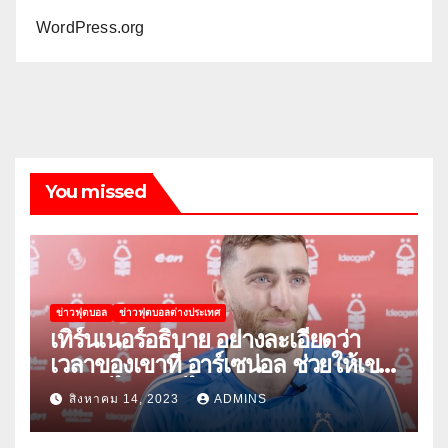
WordPress.org
You missed
ข่าวฟุตบอล
ข่าวฟุตบอลต่างประเทศ
เทิร์นเนอร์อธิบาย อย่างละเอียดว่า
เวลาของเขาที่ อาร์เซน่อล ช่วยให้เขา
พัฒนาได้อย่างไร
สิงหาคม 14, 2023
ADMINS