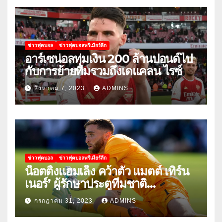
ข่าวฟุตบอล
ข่าวฟุตบอลพรีเมียร์ลีก
อาร์เซน่อลทุ่มเงิน 200 ล้านปอนด์ไป
กับการย้ายทีมรวมถึงเดแคลน ไรซ์
สิงหาคม 7, 2023
ADMINS
ข่าวฟุตบอล
ข่าวฟุตบอลพรีเมียร์ลีก
น็อตติ้งแฮมเล็ง คว้าตัว แมตต์ เทิร์น
เนอร์’ ผู้รักษาประตูทีมชาติ
สหรัฐอเมริกา
กรกฎาคม 31, 2023
ADMINS