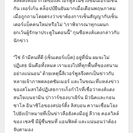
ลิสต์สิ่งที่อยากได้ของลิเวอร์พูลในช่วงซัมเมอร์นี้เช่น
กัน เจอร์เก้น คล็อปป์ยืนยันมากเมื่อเดือนพฤษภาคม
เมื่อถูกถามโดยตรงว่าเขาต้องการเซ็นสัญญากับเซ็น
เตอร์แบ็คคนใหม่หรือไม่ “เราพิจารณาทุกแผนก
ยกเว้นผู้รักษาประตูในตอนนี้” กุนซือหงส์แดงกล่าวกับ
นักข่าว
“ใช่ ถ้ามีคนที่ดี (เซ็นเตอร์แบ็ค) อยู่ที่นั่น ผมจะไม่
ปฏิเสธ นั่นคือทั้งหมด เรามองไปที่ทุกพื้นที่ของสนาม
อย่างแน่นอน” ด้วยเหตุนี้ลิเวอร์พูลจึงตกเป็นข่าวกับ
หลายเจ้าภาพตลอดซัมเมอร์ และในขณะที่แหล่งข่าว
ของสโมสรได้ปฏิเสธการเก็งกำไรที่เชื่อว่าหงส์แดง
สนใจเบนจามิน ปาวาร์ของบาเยิร์น มิวนิคและกอน
ซาโล อินาซิโอของสปอร์ติ้ง ลิสบอน ความเชื่อมโยง
ไปยังเป้าหมายที่เป็นข่าวลือยังคงมีอยู่ ลีวาย คอลวิลล์
ของ เชลซี มีผู้ชื่นชมที่ แอนฟิลด์ และแน่นอนว่าต้อง
จับตามอง