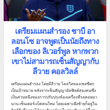
เตรียมแผนสำรอง ชาบี อา
ลอนโซ อาจพูดเป็นนัยถึงทาง
เลือกของ ลิเวอร์พูล หากพวก
เขาไม่สามารถเซ็นสัญญากับ
ลีวาย คอลวิลล์
เตรียมแผนสำรอง โดยมีลีวาย โคลวิลของเชลซีตก
เป็นเป้าหมาย หลังจากเซ็นสัญญามิดฟิลด์สองคนซึ่ง
เป็นส่วนหนึ่งของการปรับปรุงห้องเครื่องที่รอคอยมา
นาน เซ็นเตอร์แบ็คคนใหม่ โดยเฉพาะฝั่งซ้ายก็อยู่ใน