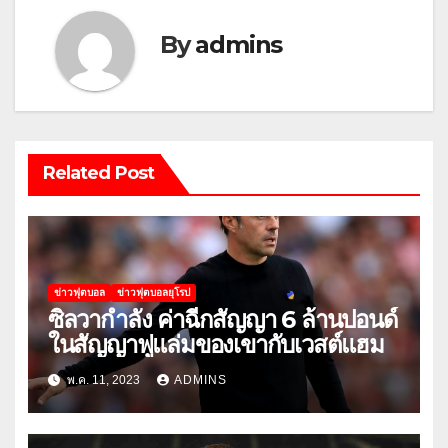
By
admins
Related Post
ข่าวฟุตบอล
ข่าวฟุตบอลยุโรป
ซิลวากำลัง ค่าฉีกสัญญา 6 ล้านปอนด์
ในสัญญาฟูแล่มของเขากับเวสต์แฮม
พ.ค. 11, 2023
ADMINS