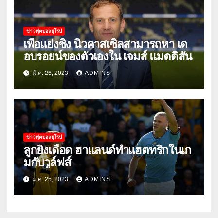
ข่าวฟุตบอลยุโรป
เพื่อแย่งชิง นิวคาสเซิ่ลสามารถหา เด
อบรอยน์ของตัวเองใน เจมส์ แมดดิสัน
มี.ค. 26, 2023
ADMINS
ข่าวฟุตบอลยุโรป
ลูกยิงเดือด ฮาแลนด์ทําแฮตทริกในเก
มกับวูล์ฟส์
ม.ค. 25, 2023
ADMINS