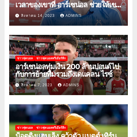
เวลาของเขาที่ อาร์เซน่อล ช่วยให้เขา
พัฒนาได้อย่างไร
สิงหาคม 14, 2023
ADMINS
ข่าวฟุตบอล
ข่าวฟุตบอลพรีเมียร์ลีก
อาร์เซน่อลทุ่มเงิน 200 ล้านปอนด์ไป
กับการย้ายทีมรวมถึงเดแคลน ไรซ์
สิงหาคม 7, 2023
ADMINS
ข่าวฟุตบอล
ข่าวฟุตบอลพรีเมียร์ลีก
น็อตติ้งแฮมเล็ง คว้าตัว แมตต์ เทิร์น