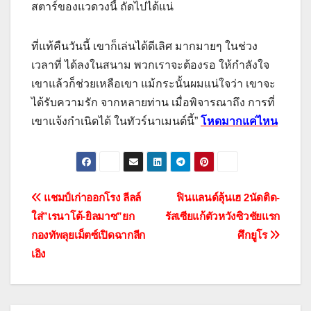
สตาร์ของแวดวงนี้ ถัดไปได้แน่
ที่แท้คืนวันนี้ เขาก็เล่นได้ดีเลิศ มากมายๆ ในช่วง
เวลาที่ ได้ลงในสนาม พวกเราจะต้องรอ ให้กำลังใจ
เขาแล้วก็ช่วยเหลือเขา แม้กระนั้นผมแน่ใจว่า เขาจะ
ได้รับความรัก จากหลายท่าน เมื่อพิจารณาถึง การที่
เขาแจ้งกำเนิดได้ ในทัวร์นาเมนต์นี้”
โหดมากแค่ไหน
แนะแนว
แชมป์เก่าออกโรง ลีลล์
ฟินแลนด์ลุ้นเฮ 2นัดติด-
ใส่”เรนาโต้-ยิลมาซ”ยก
รัสเซียแก้ตัวหวังซิวชัยแรก
เรื่อง
กองทัพลุยเม็ตซ์เปิดฉากลีก
ศึกยูโร
เอิง