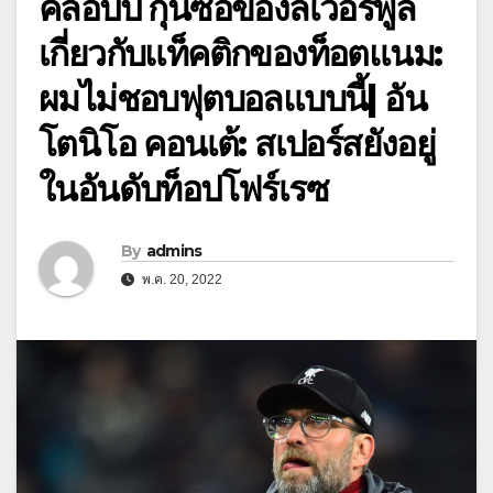
คล็อปป์ กุนซือของลิเวอร์พูล
เกี่ยวกับแท็คติกของท็อตแนม:
ผมไม่ชอบฟุตบอลแบบนี้| อัน
โตนิโอ คอนเต้: สเปอร์สยังอยู่
ในอันดับท็อปโฟร์เรซ
By
admins
พ.ค. 20, 2022