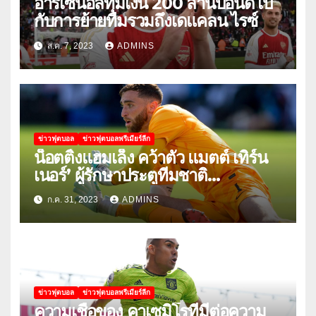
อาร์เซน่อลทุ่มเงิน 200 ล้านปอนด์ไป
กับการย้ายทีมรวมถึงเดแคลน ไรซ์
ส.ค. 7, 2023
ADMINS
ข่าวฟุตบอล
ข่าวฟุตบอลพรีเมียร์ลีก
น็อตติ้งแฮมเล็ง คว้าตัว แมตต์ เทิร์น
เนอร์’ ผู้รักษาประตูทีมชาติ
สหรัฐอเมริกา
ก.ค. 31, 2023
ADMINS
ข่าวฟุตบอล
ข่าวฟุตบอลพรีเมียร์ลีก
ความเชื่อของ คาเซมิโรที่มีต่อความ