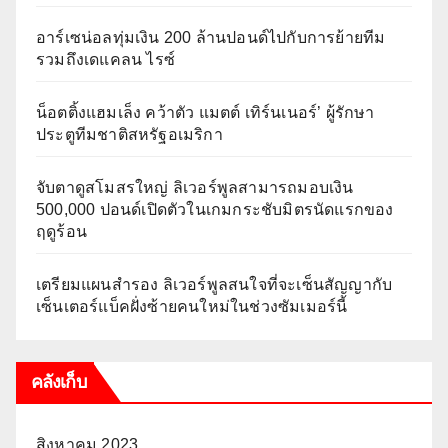
อาร์เซน่อลทุ่มเงิน 200 ล้านปอนด์ไปกับการย้ายทีม
รวมถึงเดแคลน ไรซ์
น็อตติ้งแฮมเล็ง คว้าตัว แมตต์ เทิร์นเนอร์’ ผู้รักษา
ประตูทีมชาติสหรัฐอเมริกา
จับตาดูสโมสรใหญ่ ลิเวอร์พูลสามารถมอบเงิน
500,000 ปอนด์เปิดตัวในเกมกระชับมิตรนัดแรกของ
ฤดูร้อน
เตรียมแผนสำรอง ลิเวอร์พูลสนใจที่จะเซ็นสัญญากับ
เซ็นเตอร์แบ็คฝั่งซ้ายคนใหม่ในช่วงซัมเมอร์นี้
คลังเก็บ
สิงหาคม 2023