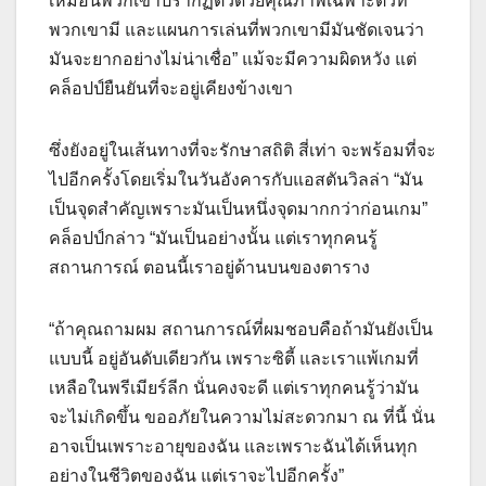
เหมือนพวกเขาปรากฏตัวด้วยคุณภาพเฉพาะตัวที่
พวกเขามี และแผนการเล่นที่พวกเขามีมันชัดเจนว่า
มันจะยากอย่างไม่น่าเชื่อ” แม้จะมีความผิดหวัง แต่
คล็อปป์ยืนยันที่จะอยู่เคียงข้างเขา
ซึ่งยังอยู่ในเส้นทางที่จะรักษาสถิติ สี่เท่า จะพร้อมที่จะ
ไปอีกครั้งโดยเริ่มในวันอังคารกับแอสตันวิลล่า “มัน
เป็นจุดสําคัญเพราะมันเป็นหนึ่งจุดมากกว่าก่อนเกม”
คล็อปป์กล่าว “มันเป็นอย่างนั้น แต่เราทุกคนรู้
สถานการณ์ ตอนนี้เราอยู่ด้านบนของตาราง
“ถ้าคุณถามผม สถานการณ์ที่ผมชอบคือถ้ามันยังเป็น
แบบนี้ อยู่อันดับเดียวกัน เพราะซิตี้ และเราแพ้เกมที่
เหลือในพรีเมียร์ลีก นั่นคงจะดี แต่เราทุกคนรู้ว่ามัน
จะไม่เกิดขึ้น ขออภัยในความไม่สะดวกมา ณ ที่นี้ นั่น
อาจเป็นเพราะอายุของฉัน และเพราะฉันได้เห็นทุก
อย่างในชีวิตของฉัน แต่เราจะไปอีกครั้ง”