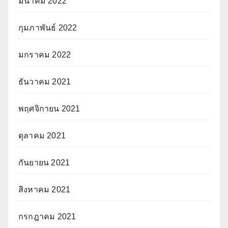
มีนาคม 2022
กุมภาพันธ์ 2022
มกราคม 2022
ธันวาคม 2021
พฤศจิกายน 2021
ตุลาคม 2021
กันยายน 2021
สิงหาคม 2021
กรกฎาคม 2021