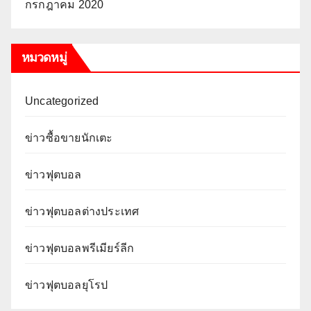
กรกฎาคม 2020
หมวดหมู่
Uncategorized
ข่าวซื้อขายนักเตะ
ข่าวฟุตบอล
ข่าวฟุตบอลต่างประเทศ
ข่าวฟุตบอลพรีเมียร์ลีก
ข่าวฟุตบอลยุโรป