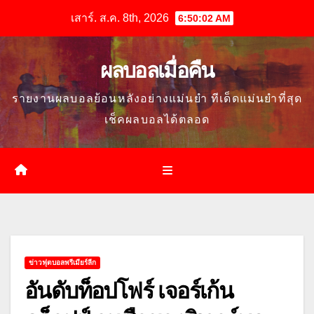
Skip
เสาร์. ส.ค. 8th, 2026
6:50:03 AM
to
content
ผลบอลเมื่อคืน
รายงานผลบอลย้อนหลังอย่างแม่นยำ ทีเด็ดแม่นยำที่สุด
เช็คผลบอลได้ตลอด
ข่าวฟุตบอลพรีเมียร์ลีก
อันดับท็อปโฟร์ เจอร์เก้น