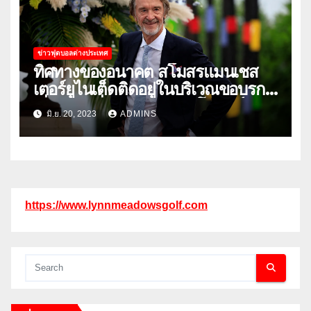
ข่าวฟุตบอลต่างประเทศ
ทิศทางของอนาคต สโมสรแมนเชส
เตอร์ยูไนเต็ดติดอยู่ในบริเวณขอบรก
เนื่องจากเรื่องราวการเทคโอเวอร์ยังคง
มิ.ย. 20, 2023
ADMINS
ยืดเยื้อ
https://www.lynnmeadowsgolf.com