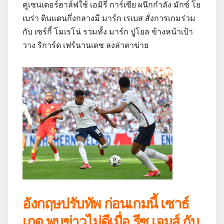
คู่เซนเตอร์ฮาล์ฟใช้ เอมิรี่ การ์เซีย ผนึกกำลัง มักซ์ โย
เบร่า ดินแดนกึ่งกลางมี มาร์ก เรเบส สั่งการเกมร่วม
กับ เซร์กี้ โมเรโน่ รวมทั้ง มาร์ก ปูโยล ข้างหน้าเป้า
วาง ริการ์ด เฟร์นานเดซ ลงล่าตาข่าย
อังกฤษปรับทัพ ก่อนเกมนี้ เซาธ์
เกต พบข่าวไม่ดีเมื่อ รีซ เจมส์ กับ