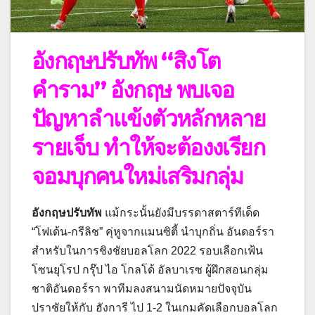
อังกฤษปรับทัพ “สิงโต
คำราม” อังกฤษ พบเจอ
ปัญหาลำแข้งตัวหลักหลาย
รายเจ็บ ทำให้จะต้องงเรียก
จอมบุกคนใหม่เสริมกลุ่ม
อังกฤษปรับทัพ
แม้กระนั้นยังมีบรรดาสตาร์ทีเด็ด
“โฟเด้น-กรีลิช” คุ่หูจากแมนซิตี้ นำบุกถิ่น อันดอร์รา
สำหรับในการชิงชัยบอลโลก 2022 รอบเลือกเฟ้น
โซนยุโรป กรุ๊ป ไอ โกลโด้ อัลบาเรซ ผู้ฝึกสอนกลุ่ม
ชาติอันดอร์รา พาทีมลงสนามนัดหมายปัจจุบัน
ปราชัยให้กับ ฮังการี ไป 1-2 ในเกมคัดเลือกบอลโลก