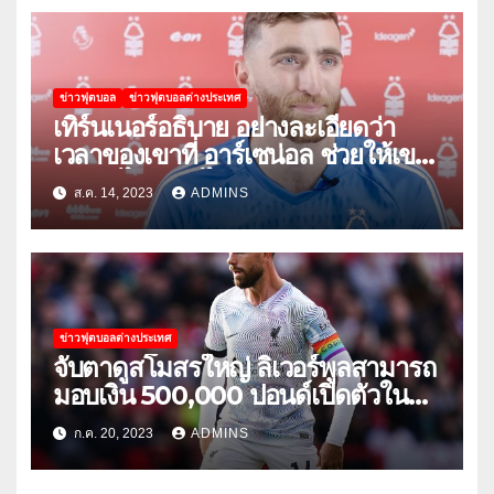
ข่าวฟุตบอล
ข่าวฟุตบอลต่างประเทศ
เทิร์นเนอร์อธิบาย อย่างละเอียดว่า
เวลาของเขาที่ อาร์เซน่อล ช่วยให้เขา
พัฒนาได้อย่างไร
ส.ค. 14, 2023
ADMINS
ข่าวฟุตบอลต่างประเทศ
จับตาดูสโมสรใหญ่ ลิเวอร์พูลสามารถ
มอบเงิน 500,000 ปอนด์เปิดตัวใน
เกมกระชับมิตรนัดแรกของฤดูร้อน
ก.ค. 20, 2023
ADMINS