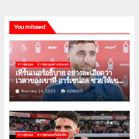
You missed
ข่าวฟุตบอล
ข่าวฟุตบอลต่างประเทศ
เทิร์นเนอร์อธิบาย อย่างละเอียดว่า
เวลาของเขาที่ อาร์เซน่อล ช่วยให้เขา
พัฒนาได้อย่างไร
สิงหาคม 14, 2023
ADMINS
ข่าวฟุตบอล
ข่าวฟุตบอลพรีเมียร์ลีก