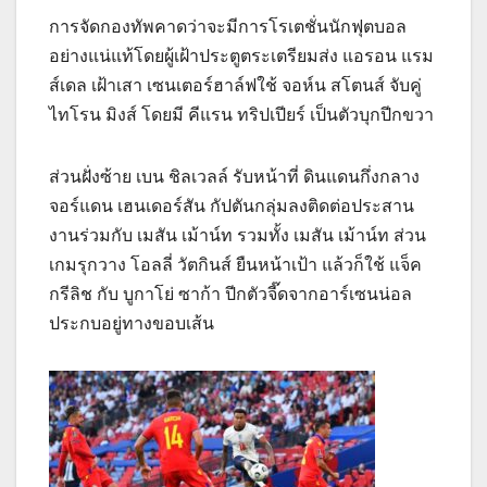
การจัดกองทัพคาดว่าจะมีการโรเตชั่นนักฟุตบอล
อย่างแน่แท้โดยผู้เฝ้าประตูตระเตรียมส่ง แอรอน แรม
ส์เดล เฝ้าเสา เซนเตอร์ฮาล์ฟใช้ จอห์น สโตนส์ จับคู่
ไทโรน มิงส์ โดยมี คีแรน ทริปเปียร์ เป็นตัวบุกปีกขวา
ส่วนฝั่งซ้าย เบน ชิลเวลล์ รับหน้าที่ ดินแดนกึ่งกลาง
จอร์แดน เฮนเดอร์สัน กัปตันกลุ่มลงติดต่อประสาน
งานร่วมกับ เมสัน เม้าน์ท รวมทั้ง เมสัน เม้าน์ท ส่วน
เกมรุกวาง โอลลี่ วัตกินส์ ยืนหน้าเป้า แล้วก็ใช้ แจ็ค
กรีลิช กับ บูกาโย่ ซาก้า ปีกตัวจี๊ดจากอาร์เซนน่อล
ประกบอยู่ทางขอบเส้น