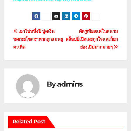
แนะแนว
เอาไปหนึ่งปี ปูดเงิน
ศัตรูเพียงแค่ในสนาม
ชดเชยโซลชาหากถูกแมนยู
คล็อปป์เปิดเผยถูกใจและก็ยก
เรื่อง
ตะเพิด
ย่องเป๊ปมากมายๆ
By
admins
Related Post