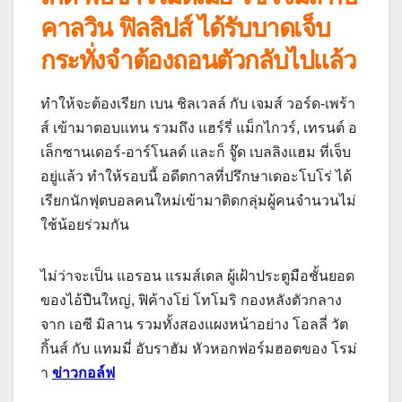
คาลวิน ฟิลลิปส์ ได้รับบาดเจ็บ
กระทั่งจำต้องถอนตัวกลับไปแล้ว
ทำให้จะต้องเรียก เบน ชิลเวลล์ กับ เจมส์ วอร์ด-เพร้า
ส์ เข้ามาตอบแทน รวมถึง แฮร์รี่ แม็กไกวร์, เทรนต์ อ
เล็กซานเดอร์-อาร์โนลด์ และก็ จู๊ด เบลลิงแฮม ที่เจ็บ
อยู่แล้ว ทำให้รอบนี้ อดีตกาลที่ปรึกษาเดอะโบโร่ ได้
เรียกนักฟุตบอลคนใหม่เข้ามาติดกลุ่มผู้คนจำนวนไม่
ใช้น้อยร่วมกัน
ไม่ว่าจะเป็น แอรอน แรมส์เดล ผู้เฝ้าประตูมือชั้นยอด
ของไอ้ปืนใหญ่, ฟิค้างโย่ โทโมริ กองหลังตัวกลาง
จาก เอซี มิลาน รวมทั้งสองแผงหน้าอย่าง โอลลี่ วัต
กิ้นส์ กับ แทมมี่ อับราฮัม หัวหอกฟอร์มฮอตของ โรม่
า
ข่าวกอล์ฟ