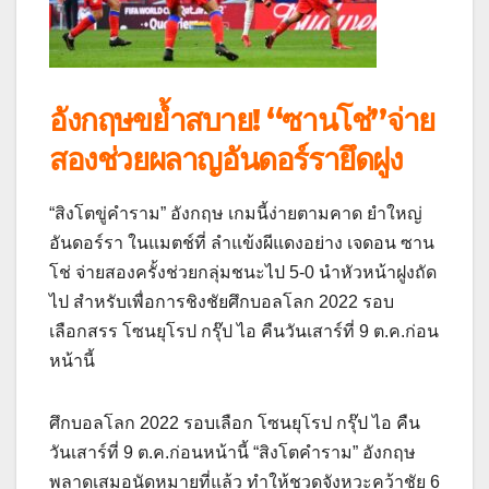
อังกฤษขย้ำสบาย! “ซานโช่”จ่าย
สองช่วยผลาญอันดอร์รายึดฝูง
“สิงโตขู่คำราม” อังกฤษ เกมนี้ง่ายตามคาด ยำใหญ่
อันดอร์รา ในแมตช์ที่ ลำแข้งผีแดงอย่าง เจดอน ซาน
โช่ จ่ายสองครั้งช่วยกลุ่มชนะไป 5-0 นำหัวหน้าฝูงถัด
ไป สำหรับเพื่อการชิงชัยศึกบอลโลก 2022 รอบ
เลือกสรร โซนยุโรป กรุ๊ป ไอ คืนวันเสาร์ที่ 9 ต.ค.ก่อน
หน้านี้
ศึกบอลโลก 2022 รอบเลือก โซนยุโรป กรุ๊ป ไอ คืน
วันเสาร์ที่ 9 ต.ค.ก่อนหน้านี้ “สิงโตคำราม” อังกฤษ
พลาดเสมอนัดหมายที่แล้ว ทำให้ชวดจังหวะคว้าชัย 6