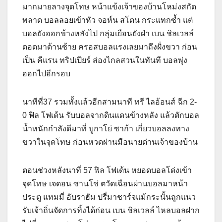
มากมายลางจุดโทษ หน้าแข้งเจ้าของบ้านโหม่งสกัด
พลาด บอลลอยเข้าหัว จอห์น สโตน กระแทกซ้ำ แต่
บอลยังออกข้างหลังไป กลุ่มเยือนยังฝ่า เบน ชิลเวลล์
ดอดมาด้านซ้าย ครอสบอลแรงเลยมาถึงฝั่งขวา ก่อน
เป็น คีแรน ทริปเปียร์ ส่องไกลสวนในทันที บอลพุ่ง
ออกไปอีกรอบ
นาทีที่37 รวมทั้งแล้วอีกสามนาที ทรี ไลอ้อนส์ ฉีก 2-
0 ฟิล โฟเด้น รับบอลจากดินแดนข้างหลัง แล้วตักบอล
น้ำหนักกำลังดีมาที่ บูกาโย่ ซาก้า เกี่ยวบอลลงทาง
ขวาในจุดโทษ ก่อนหวดผ่านมือนายด่านเจ้าของบ้าน
ตอนช่วงหลังนาที่ 57 ฟิล โฟเด้น หยอดบอลโด่งเข้า
จุดโทษ เจดอน ซานโช่ ตวัดเฉือนผ่านบอลมาหน้า
ประตู แทมมี่ อับราฮัม ปรี่มาชาร์จแม้กระนั้นถูกแนว
รับเจ้าถิ่นจัดการทิ้งได้ก่อน เบน ชิลเวลล์ ไหลบอลฝาก