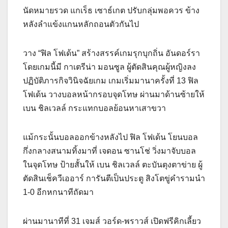
นัดหมายรวด แกเร็ธ เซาธ์เกต ปรับกลุ่มพอควร ข้าง
หลังลำแข้งแกนหลักถอนตัวกันไป
วาง “ฟิล โฟเด้น” สร้างสรรค์เกมรุกบุกถิ่น อันดอร์รา
โดยเกมนี้มี กาเตรีน่า มอนซูล ผู้ตัดสินคุณผู้หญิงลง
ปฏิบัติภารกิจวินิจฉัยเกม เกมเริ่มมานาครั้งที่ 13 ฟิล
โฟเด้น วางบอลหน้ากรอบจุดโทษ ผ่านมาด้านซ้ายให้
เบน ชิลเวลล์ กระแทกบอลย้อนหาเสาขวา
แม้กระนั้นบอลออกข้างหลังไป ฟิล โฟเด้น โยนบอล
กึ่งกลางสนามทิ้งมาที่ เจดอน ซานโช่ วิ่งมาจับบอล
ในจุดโทษ ป้ายสั้นให้ เบน ชิลเวลล์ ตะบันตุงตาข่าย ผู้
ตัดสินเช็ควีเออาร์ การันตีเป็นประตู สิงโตขู่คำรามนำ
1-0 อีกหกนาทีถัดมา
ผ่านมานาทีที่ 31 เจมส์ วอร์ด-พราวส์ เปิดฟรีคิกเลี้ยว