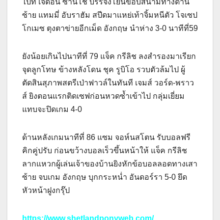
ไปที่ เจดอน ซานโช่ บรรจงโยนขอบสนามทางด้าน
ซ้าย แทมมี่ อับราฮัม สปีดมาแหย่เท้าจิ้มหนีตัว โจเซป
โกเมซ ตุงตาข่ายอีกเม็ด อังกฤษ นำห่าง 3-0 นาทีที่59
ยังน้อยเกินไปนาทีที่ 79 แจ็ค กรีลิช ลงสำรองมาเรียก
จุดลูกโทษ ข้างหลังโดน ชุค รูบิโอ รวบตัวล้มไป ผู้
ตัดสินสุภาพสตรีเป่าฟาวล์ในทันที เจมส์ วอร์ด-พราว
ส์ ยิงตอนแรกติดเซฟก่อนหวดซ้ำเข้าไป กลุ่มเยี่ยม
แทบจะปิดเกม 4-0
ด้านหลังเกมนาทีที่ 86 แซม จอห์นสโตน รับบอลฟรี
คิกคู่ปรับ ก่อนขว้างบอลเร็วขึ้นหน้าให้ แจ็ค กรีลิช
ลากแหวกผู้เล่นเจ้าของบ้านยิงหักข้อบอลลอดทางเสา
ซ้าย จบเกม อังกฤษ บุกกระหน่ำ อันดอร์รา 5-0 ยึด
หัวหน้าฝูงกรุ๊ป
https://www.shetlandponyweb.com/