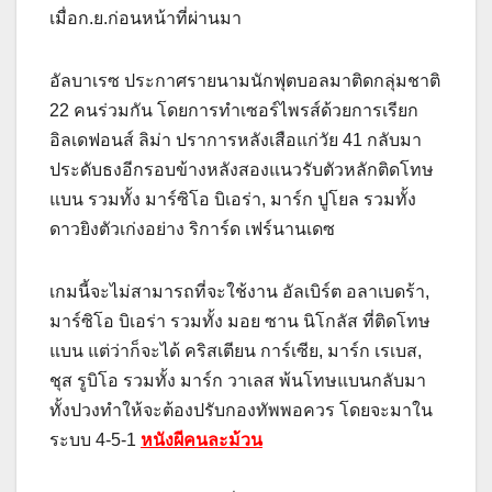
เมื่อก.ย.ก่อนหน้าที่ผ่านมา
อัลบาเรซ ประกาศรายนามนักฟุตบอลมาติดกลุ่มชาติ
22 คนร่วมกัน โดยการทำเซอร์ไพรส์ด้วยการเรียก
อิลเดฟอนส์ ลิม่า ปราการหลังเสือแก่วัย 41 กลับมา
ประดับธงอีกรอบข้างหลังสองแนวรับตัวหลักติดโทษ
แบน รวมทั้ง มาร์ซิโอ บิเอร่า, มาร์ก ปูโยล รวมทั้ง
ดาวยิงตัวเก่งอย่าง ริการ์ด เฟร์นานเดซ
เกมนี้จะไม่สามารถที่จะใช้งาน อัลเบิร์ต อลาเบดร้า,
มาร์ซิโอ บิเอร่า รวมทั้ง มอย ซาน นิโกลัส ที่ติดโทษ
แบน แต่ว่าก็จะได้ คริสเตียน การ์เซีย, มาร์ก เรเบส,
ชุส รูบิโอ รวมทั้ง มาร์ก วาเลส พ้นโทษแบนกลับมา
ทั้งปวงทำให้จะต้องปรับกองทัพพอควร โดยจะมาใน
ระบบ 4-5-1
หนังผีคนละม้วน