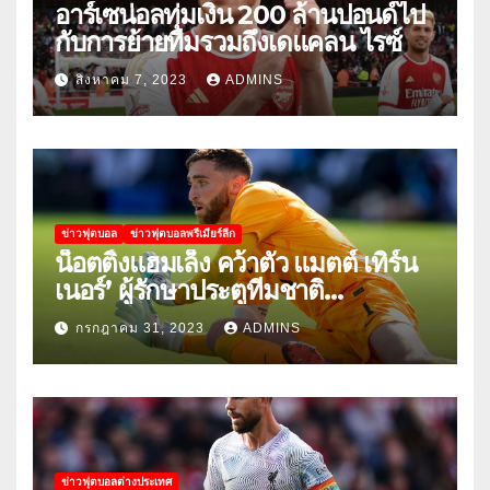
อาร์เซน่อลทุ่มเงิน 200 ล้านปอนด์ไป
กับการย้ายทีมรวมถึงเดแคลน ไรซ์
สิงหาคม 7, 2023
ADMINS
ข่าวฟุตบอล
ข่าวฟุตบอลพรีเมียร์ลีก
น็อตติ้งแฮมเล็ง คว้าตัว แมตต์ เทิร์น
เนอร์’ ผู้รักษาประตูทีมชาติ
สหรัฐอเมริกา
กรกฎาคม 31, 2023
ADMINS
ข่าวฟุตบอลต่างประเทศ