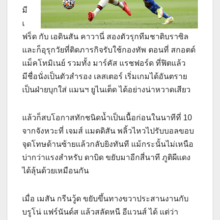
มี
เ
ฟร็ด กับ เอดินสัน คาวานี่ สองตัวรุกทีมชาติบราซิล
และก็อุรุกวัยที่ติดภารกิจรับใช้กองทัพ ตอนที่ สกอตต์
แม็คโทมิเนย์ รวมทั้ง มาร์คัส แรชฟอร์ด ที่ฟิตแล้ว
มีชื่อนั่งเป็นตัวสำรอง เลสเตอร์ เริ่มเกมได้อันตราย
เป็นฝ่ายบุกใส่ แมนฯ ยูไนเต็ด ได้อย่างน่าหวาดเสียว
แล้วก็สบโอกาสทักชนิดน้ำเป็นเนื้อก่อนในนาทีที่ 10
จากจังหวะที่ เจมส์ แมดดิสัน พลิ้วไหวไปรับบอลขอบ
จุดโทษด้านซ้ายแล้วกลับยิงทันที แม้กระนั้นไม่เหนือ
บ่ากว่าแรงสำหรับ ดาบิด ขยับมาอีกสี่นาที ภูติผีแดง
ได้ลุ้นด้วยเหมือนกัน
เมื่อ เมสัน กรีนวู้ด ขยับขึ้นทางขวาประสานงานกับ
บรูโน่ แฟร์นันด์ส แล้วสลัดหนี อีแวนส์ ได้ แต่ว่า