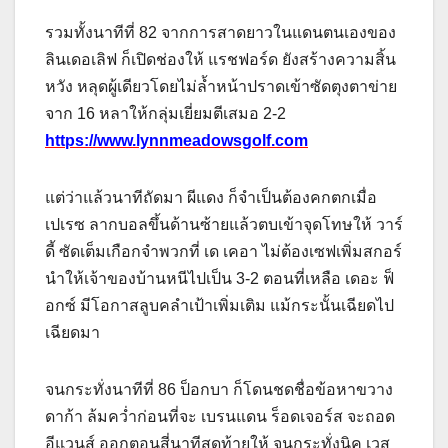
รวมทั้งนาทีที่ 82 จากการสาดยาวในแดนตนเองของ
ลินเดอเลิฟ ก็เปิดช่องให้ แรชฟอร์ด ยังสร้างความสิ้น
หวัง หลุดผู้เดียวโดยไม่ล้ำหน้าปราดเข้าซัดตุงตาข่าย
จาก 16 หลาให้กลุ่มเยี่ยมตีเสมอ 2-2
https://www.lynnmeadowsgolf.com
แต่ว่าแล้วนาทีถัดมา ผีแดง ก็จำเป็นต้องคกตกเมื่อ
เปเรซ ลากบอลขึ้นด้านซ้ายแล้วตบเข้าจุดโทษให้ วาร์
ดี้ ซัดเต็มเกือกจำพวกที่ เด เคอา ไม่ต้องเซฟเพิ่มสกอร์
นำให้เจ้าของบ้านหนีไปเป็น 3-2 ตอนที่เหลือ เดอะ ฟ็
อกซ์ มีโอกาสลูบคลำเป้าเพิ่มเติม แม้กระนั้นเฉียดไป
เฉียดมา
จนกระทั่งนาทีที่ 86 ป็อกบา ก็โดนชดชื่อข้อหาขวาง
ดาก้า ล้มคว่ำก่อนที่จะ เบรนแดน ร็อดเจอร์ส จะถอด
อีแวนส์ ออกตอนสี่นาทีสุดท้ายให้ จนกระทั่งนิค เวส