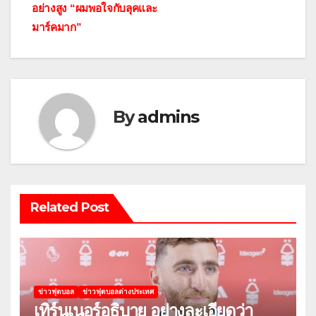
อย่างสูง “ผมพอใจกับลุคและ
มาร์คมาก”
By
admins
Related Post
ข่าวฟุตบอล
ข่าวฟุตบอลต่างประเทศ
เทิร์นเนอร์อธิบาย อย่างละเอียดว่า