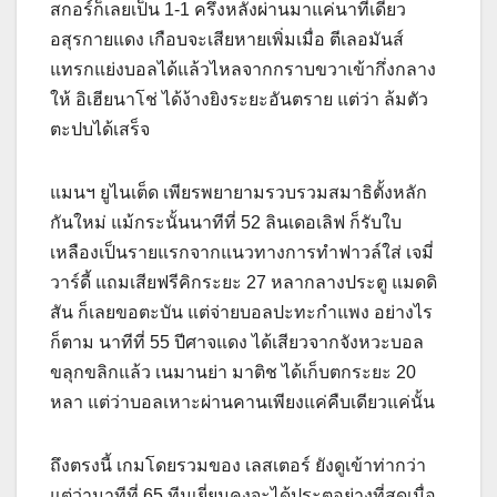
สกอร์ก็เลยเป็น 1-1 ครึ่งหลังผ่านมาแค่นาทีเดียว
อสุรกายแดง เกือบจะเสียหายเพิ่มเมื่อ ตีเลอมันส์
แทรกแย่งบอลได้แล้วไหลจากกราบขวาเข้ากึ่งกลาง
ให้ อิเฮียนาโช่ ได้ง้างยิงระยะอันตราย แต่ว่า ล้มตัว
ตะปบได้เสร็จ
แมนฯ ยูไนเต็ด เพียรพยายามรวบรวมสมาธิตั้งหลัก
กันใหม่ แม้กระนั้นนาทีที่ 52 ลินเดอเลิฟ ก็รับใบ
เหลืองเป็นรายแรกจากแนวทางการทำฟาวล์ใส่ เจมี่
วาร์ดี้ แถมเสียฟรีคิกระยะ 27 หลากลางประตู แมดดิ
สัน ก็เลยขอตะบัน แต่จ่ายบอลปะทะกำแพง อย่างไร
ก็ตาม นาทีที่ 55 ปีศาจแดง ได้เสียวจากจังหวะบอล
ขลุกขลิกแล้ว เนมานย่า มาติช ได้เก็บตกระยะ 20
หลา แต่ว่าบอลเหาะผ่านคานเพียงแค่คืบเดียวแค่นั้น
ถึงตรงนี้ เกมโดยรวมของ เลสเตอร์ ยังดูเข้าท่ากว่า
แต่ว่านาทีที่ 65 ทีมเยี่ยมคงจะได้ประตูอย่างที่สุดเมื่อ