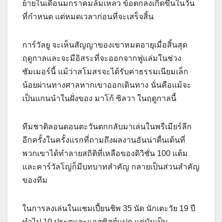
ย้ายในเดือนมกราคมล้มเหลว ข้อตกลงเกิดขึ้นในวัน
ที่กำหนด แต่หมดเวลาก่อนที่จะเสร็จสิ้น
การ์วัลยู จะเห็นสัญญาของเขาหมดอายุเมื่อสิ้นสุด
ฤดูกาลและจะมีอิสระที่จะออกจากฟูแล่มในช่วง
ซัมเมอร์นี้ แม้ว่าสโมสรจะได้รับค่าธรรมเนียมเล็ก
น้อยผ่านทางศาลหากเขาออกเดินทาง นั่นคือแม้จะ
เป็นแกนนำในฝั่งของ มาโก้ ซิลวา ในฤดูกาลนี้
ทีมชาติลอนดอนตะวันตกกลับมาเล่นในพรีเมียร์ลีก
อีกครั้งในครั้งแรกที่ถามถึงผลงานอันน่าตื่นเต้นที่
พวกเขาได้ทำลายสถิติที่เหลือของดิวิชั่น 100 แต้ม
และคาร์วัลโญ่ก็มีบทบาทสำคัญ กลายเป็นส่วนสำคัญ
ของทีม
ในการลงเล่นในแชมเปี้ยนชิพ 35 นัด นักเตะวัย 19 ปี
ทำไป 10 ประตูและแอสซิสต์แปด แต่มันเป็น