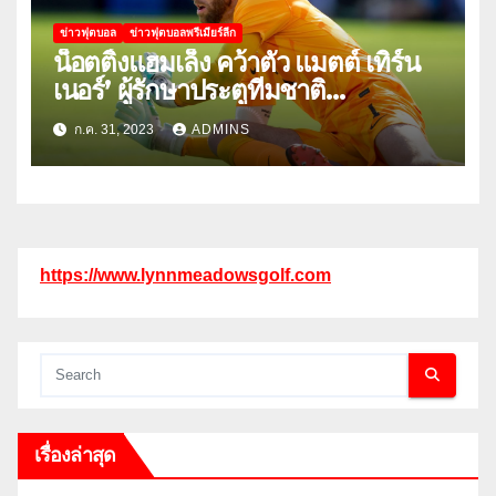
ข่าวฟุตบอล
ข่าวฟุตบอลพรีเมียร์ลีก
น็อตติ้งแฮมเล็ง คว้าตัว แมตต์ เทิร์น
เนอร์’ ผู้รักษาประตูทีมชาติ
สหรัฐอเมริกา
ก.ค. 31, 2023
ADMINS
https://www.lynnmeadowsgolf.com
เรื่องล่าสุด