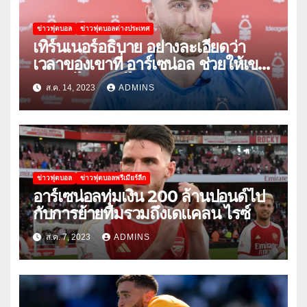
ข่าวฟุตบอล
ข่าวฟุตบอลต่างประเทศ
เทิร์นเนอร์อธิบาย อย่างละเอียดว่า
เวลาของเขาที่ อาร์เซน่อล ช่วยให้เขา
พัฒนาได้อย่างไร
ส.ค. 14, 2023
ADMINS
ข่าวฟุตบอล
ข่าวฟุตบอลพรีเมียร์ลีก
อาร์เซน่อลทุ่มเงิน 200 ล้านปอนด์ไป
กับการย้ายทีมรวมถึงเดแคลน ไรซ์
ส.ค. 7, 2023
ADMINS