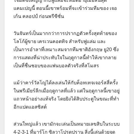
โจมตีซึ่งสัญญากับฟูแล่มจะหมดอายุเมื่อสิ้นสุด
แคมเปญนี้ ตอนนี้เขาพร้อมที่จะเข้าร่วมทีมของ เจอ
เก้น คลอปป์ ก่อนพรีซีซั่น
วันจันทร์เป็นมากกว่าการปรากฏตัวครั้งสุดท้ายของ
โลโก้ผู้ขาย เครเวนคอตทิจ สำหรับฟูแล่ม และ
เป็นการอำลาที่เหมาะสมจากทีมชาติอังกฤษ ยู20 ซึ่ง
การแสดงที่น่าประทับใจในฤดูกาลนี้ทำให้เขากลาย
เป็นที่ชื่นชอบของแฟนบอลตัวจริงที่สโมสร
แม้ว่าคาร์วัลโญ่ได้ลงเล่นให้กับค็อทเทจเจอร์สสี่ครั้ง
ในพรีเมียร์ลีกเมื่อฤดูกาลที่แล้ว แต่ในฤดูกาลนี้เขาอยู่
แถวหน้าอย่างแท้จริง โดยยิงได้สิบประตูในขณะที่ทำ
อีกแปดแอสซิสต์
ส่วนใหญ่แล้ว เขามักจะเล่นเป็นหมายเลขสิบในระบบ
4-2-3-1 ที่มาร์โก ซิลวาโปรดปราน สิ่งนี้เล่นด้วยจุด