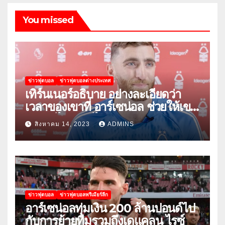
You missed
ข่าวฟุตบอล
ข่าวฟุตบอลต่างประเทศ
เทิร์นเนอร์อธิบาย อย่างละเอียดว่า
เวลาของเขาที่ อาร์เซน่อล ช่วยให้เขา
พัฒนาได้อย่างไร
สิงหาคม 14, 2023
ADMINS
ข่าวฟุตบอล
ข่าวฟุตบอลพรีเมียร์ลีก
อาร์เซน่อลทุ่มเงิน 200 ล้านปอนด์ไป
กับการย้ายทีมรวมถึงเดแคลน ไรซ์