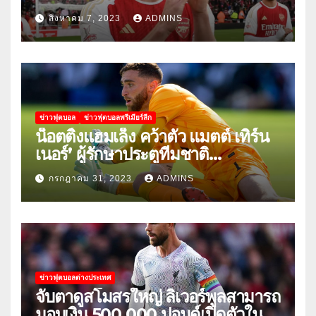
สิงหาคม 7, 2023
ADMINS
ข่าวฟุตบอล
ข่าวฟุตบอลพรีเมียร์ลีก
น็อตติ้งแฮมเล็ง คว้าตัว แมตต์ เทิร์น
เนอร์’ ผู้รักษาประตูทีมชาติ
สหรัฐอเมริกา
กรกฎาคม 31, 2023
ADMINS
ข่าวฟุตบอลต่างประเทศ
จับตาดูสโมสรใหญ่ ลิเวอร์พูลสามารถ
มอบเงิน 500,000 ปอนด์เปิดตัวใน