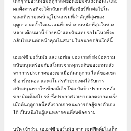
เด็กๆ ที่บอร์นมัธมีฤดูกาลที่ยอดเยี่ยมจนถึงตอนนี้ และ
ผมตั้งตารอที่จะได้กลับมาที่ เพื่อเชียร์ทีมต่อไปใน
ขณะที่เรามุ่งหน้าสู่โปรแกรมที่สำคัญที่สุดของ
ฤดูกาล ผมตั้งใจแน่วแน่ที่จะทำงานหนักที่สุดในช่วง
หลายเดือนมานี้ ข้างหน้าและฉันแทบรอไม่ไหวที่จะ
กลับไปเล่นต่อหน้าคุณในสนามในอนาคตอันใกล้นี้
เอเอฟซี บอร์นมัธ และ เอฟเอ ของ เวลส์ ส่งข้อความ
สนับสนุนพร้อมกับสโมสรจากทุกระดับของเกมหลัง
จากการประกาศของเขาเมื่อต้นฤดูกาล ไลค์ของเชล
ซี อาร์เซนอล และสโมสรทั่วประเทศได้รับการ
สนับสนุนทางโซเชียลมีเดีย โซล บัมบ้า ปราการหลัง
ของมิดเดิ้ลสโบรช์ ซึ่งประกาศว่าเขาปลอดจากมะเร็ง
เมื่อต้นฤดูกาลนี้หลังจากเอาชนะการต่อสู้ของตัวเอง
ได้ เป็นหนึ่งในผู้เล่นหลายคนที่ส่งข้อความ
บรู๊ค เข้าร่วม เอเอฟซี บอร์นมัธ จาก เชฟฟีลด์ยูไนเต็ด