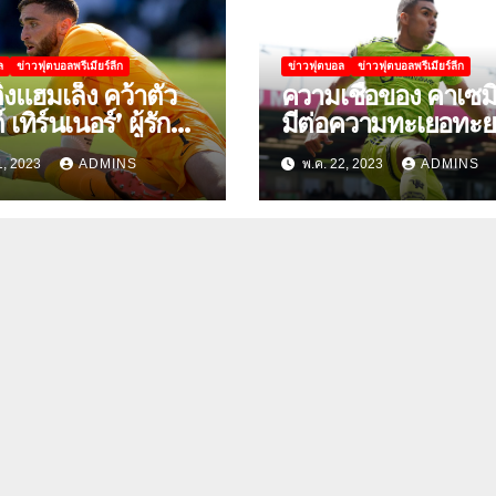
ล
ข่าวฟุตบอลพรีเมียร์ลีก
ข่าวฟุตบอล
ข่าวฟุตบอลพรีเมียร์ลีก
ิ้งแฮมเล็ง คว้าตัว
ความเชื่อของ คาเซมิโ
เทิร์นเนอร์’ ผู้รักษา
มีต่อความทะเยอทะ
ทีมชาติ
ของเอริก เทน ฮาก
1, 2023
ADMINS
พ.ค. 22, 2023
ADMINS
อเมริกา