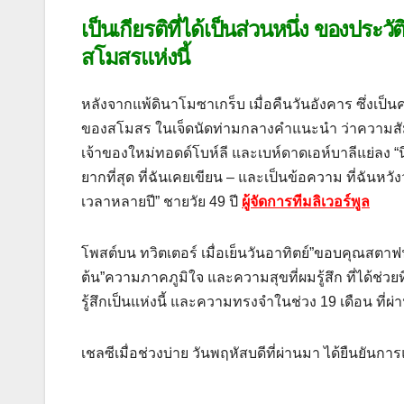
เป็นเกียรติที่ได้เป็นส่วนหนึ่ง ของประว
สโมสรแห่งนี้
หลังจากแพ้ดินาโมซาเกร็บ เมื่อคืนวันอังคาร ซึ่งเป็น
ของสโมสร ในเจ็ดนัดท่ามกลางคําแนะนํา ว่าความสั
เจ้าของใหม่ทอดด์โบห์ลี และเบห์ดาดเอห์บาลีแย่ลง “นี
ยากที่สุด ที่ฉันเคยเขียน – และเป็นข้อความ ที่ฉันหวัง
เวลาหลายปี” ชายวัย 49 ปี
ผู้จัดการทีมลิเวอร์พูล
โพสต์บน ทวิตเตอร์ เมื่อเย็นวันอาทิตย์”ขอบคุณสตาฟฟ์ทุ
ต้น”ความภาคภูมิใจ และความสุขที่ผมรู้สึก ที่ได้ช่ว
รู้สึกเป็นแห่งนี้ และความทรงจําในช่วง 19 เดือน ที่
เชลซีเมื่อช่วงบ่าย วันพฤหัสบดีที่ผ่านมา ได้ยืนยันกา