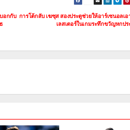
ลบอกกับ
การโต้กลับ เฆซุส สองประตูช่วยให้อาร์เซนอลเ
์ธ
เลสเตอร์ในเกมระทึกขวัญหกปร