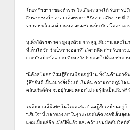
โดยทรัพยากรของตํารวจ ในเมืองหลวงได้ รับการปรับใ
สิ้นพระชนม์ ของสมเด็จพระราชินีนาถเอลิซาเบธที่ 2 โ
จากที่หงส์แดง มีกําหนด จะเผชิญหน้า กับสโมสร ลอน
ทูเคิ่ลได้จ่ายราคา สูงสุดด้วย การสูญเสียงาน และในวั
ที่เห็นได้ชัด ว่าเป็นทางออกที่ไม่คาดคิด สําหรับชาวเยอ
และมันเป็นข้อความ ที่ผมหวังว่าผมจะไม่ต้อง ทํามาห
“นี่คือสโมสร ที่ผมรู้สึกเหมือนอยู่บ้าน ทั้งในด้าน
รู้สึกยินดี เป็นอย่างยิ่งตั้งแต่ เริ่มต้น ความภาคภูม
คลับเวิลด์คัพ จะอยู่กับผมตลอดไป ผมรู้สึกเป็นเกียรติ
จะมีสถานที่พิเศษ ในใจผมเสมอ”‘ผมรู้สึกเหมือนอยู่บ้าน
“เสียใจ” ที่เวลาของเขาในฐานะเฮดโค้ชเชลซี สิ้นสุดล
แชมเปี้ยนส์ลีก เมื่อปีที่แล้ว และคว้าแชมป์คลับเวิลด์ค