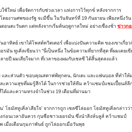
ช้ใหม่ เพื่อจัดการกับช่วงเวลา แห่งการไว้ทุกข์ หลังจากการ
ดยงานศพของรัฐ จะมีขึ้น ในวันจันทร์ที่ 19 กันยายน เพียงหนึ่งวัน
ดอนตะวันตก แต่หลังจากเริ่มต้นฤดูกาลใหม่ อย่างเชื่องช้า
ข่าวกอ
นอาทิตย์ เขาได้โพสต์ทวิตเตอร์ เพื่อแบ่งปันความคิด ของเขาเกี่ยวกั
รมัน ทูเคิ่ลเขียนว่า “นี่เป็นหนึ่ง ในข้อความที่ยากที่สุด ที่ผมเคยเ
ลายปี ผมเสียใจมาก ที่เวลาของผมกับเชลซี ได้สิ้นสุดลงแล้ว
อาชีพ และส่วนตัว ขอบคุณสตาฟฟ์ทุกคน, นักเตะ และแฟนบอล ที่ทําให้
ิใจ และความสุขที่ผมรู้สึกได้ ในการช่วยให้ทีม คว้าแชมป์แชมเปี้ยนส์ล
 ที่ได้และความทรงจําในช่วง 19 เดือนที่ผ่านมา
’ โธมัสทูเคิ่ล’เสียใจ’ จากการถูก เชลซีไล่ออก โธมัสทูเคิ่ลกล่าวว่
งก่อนเวลาอันควร กุนซือชาวเยอรมัน ซึ่งนําสิงห์บลูส์ คว้าแชมป์
ัพ เมื่อเดือนกุมภาพันธ์ ถูกไล่ออกเมื่อวันพุธ