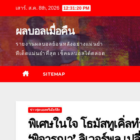
Skip
เสาร์. ส.ค. 8th, 2026
12:31:21 PM
to
content
ผลบอลเมื่อคืน
รายงานผลบอลย้อนหลังอย่างแม่นยำ
ทีเด็ดแม่นยำที่สุด เช็คผลบอลได้ตลอด
SITEMAP
ข่าวฟุตบอลพรีเมียร์ลีก
พิเศษในใจ โธมัสทูเคิ่ลทํ
‘พิจารณา’ ลิเวอร์พูล เป