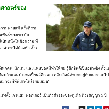
ัติศาสตร์ของ
ความพ่ายแพ้ ครั้งที่สาม
มพันธ์ของเขา กับ
่เป็นหนึ่งในข้อความ ที่
ว่าฉันจะไม่ต้องทํา เป็น
กคน, นักเตะ และแฟนบอลที่ทําให้ผม รู้สึกยินดีเป็นอย่างยิ่ง ตั้งแต่
ยทีมคว้าแชมป์ แชมเปี้ยนส์ลีก และคลับเวิลด์คัพ จะอยู่กับผมตลอดไ
ผ่านมาจะมีที่พิเศษในใจผมเสมอ”
รแต่งตั้ง เกรแฮม พอตเตอร์ เป็นตัวสํารองของทูเคิ่ล ด้วยสัญญา 5 ปี