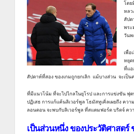
โดยม
หลวง
สัปด
พระม
วันพ
เพื่
หยุด
ที่แ
สัปดาห์ที่สอง ของเกมถูกยกเลิก แม้บางส่วน จะเป็
ที่มีแนวโน้ม ที่จะไปไกลในยุโรป และการแข่งขัน ฟุต
ปฏิเสธ การแก้แค้นลิเวอร์พูล โธมัสทูเคิ่ลเผยถึง คว
ลอนดอน จะพบกับลิเวอร์พูล ที่สแตมฟอร์ด บริดจ์ ค
เป็นส่วนหนึ่ง ของประวัติศาสตร์