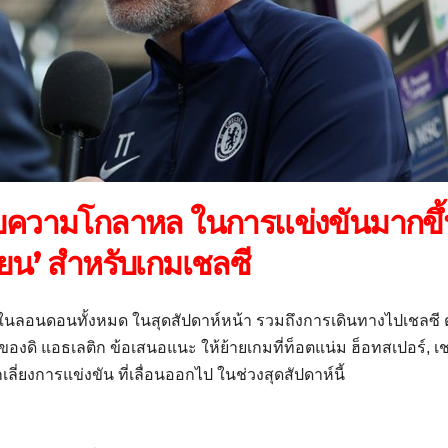
กับความโกลาหล ในการแข่งขันมากขึ
ี่ยน’ สําหรับเกมเชลซี
นเกมในลอนดอนทั้งหมด ในสุดสัปดาห์หน้า รวมถึงการเดินทางไปเชลซี
องดิ แอธเลติก ข้อเสนอแนะ ให้ย้ายเกมที่ท็อตแน่ม ฮ็อทสเปอร์, เ
เลี่ยงการแข่งขัน ที่เลื่อนออกไป ในช่วงสุดสัปดาห์นี้