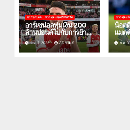
ข่าวฟุตบอล
ข่าวฟุตบอลพรีเมียร์ลีก
ข่าวฟุตบอ
อาร์เซน่อลทุ่มเงิน 200
น็อตต
ล้านปอนด์ไปกับการย้าย
แมตต์ 
ทีมรวมถึงเดแคลน ไรซ์
ประตู
ส.ค. 7, 2023
ADMINS
ก.ค. 3
สหรัฐ