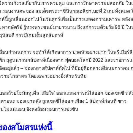
ีความกังวลเกี่ยวกับ การควบคุม และการรักษาความปลอดภัย ในเ
 รอบงานศพของ สมเด็จพระราชินีนาถเอลิซาเบธที่ 2 เกมทั้งหมด 
าห์นี้ถูกเลื่อนออกไป ในวันศุกร์เพื่อเป็นการแสดงความเคารพ หลัง
หากษัตริย์ ผู้ทรงพระชนม์มายาวนาน ถึงแก่กรรมด้วยวัย 96 ปี ในบ
ฤหัสบดี การมีเกมเต็มสุดสัปดาห์
อเลื่อนกําหนดการ จะทําให้เกิดอาการ ปวดหัวอย่างมาก ในพรีเมียร์ล
พัก ฤดูหนาวหกสัปดาห์เนื่องจาก ฟุตบอลโลกปี 2022 และรายการแ
ออัดอยู่แล้ว – ช่องกลางสัปดาห์ถัดไป ที่มีอยู่คือกลางเดือนมกราคม 
นความโกลาหล โดยเฉพาะอย่างยิ่งสําหรับทีม
บอลถ้วยโธมัสทูเคิ่ล ‘เสียใจ’ ออกแถลงการณ์ไล่ออก ของเชลซี หลั
ามหายนะ ของเขาหลัง ถูกเชลซีไล่ออก เพียง 1 สัปดาห์ก่อนที่ ชาว
วามไม่แน่นอน ยังคงล้อมรอบการแข่งขัน
 ของสโมสรแห่งนี้