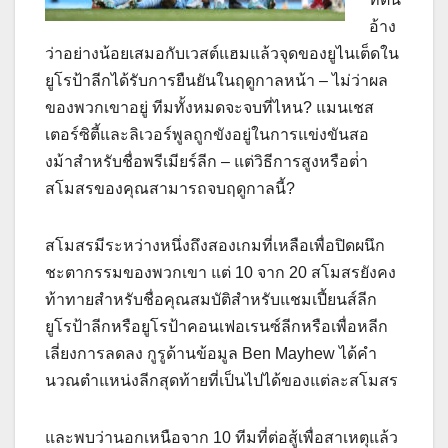
อ้าง
ว่าอย่างน้อยเสมอกับเวสต์แฮมแล้วจุดของยูไนเต็ดใน
ยูโรป้าลีกได้รับการยืนยันในฤดูกาลหน้า – ไม่ว่าผล
ของพวกเขาอยู่ ทีมทั้งหมดจะจบที่ไหน? แมนเชส
เตอร์ซิตี้และลิเวอร์พูลถูกขังอยู่ในการแข่งขันสอ
งม้าสําหรับชื่อพรีเมียร์ลีก – แต่วิธีการสูงหรือต่ํา
สโมสรของคุณสามารถจบฤดูกาลนี้?
สโมสรมีระหว่างหนึ่งถึงสองเกมที่เหลือเพื่อปิดผนึก
ชะตากรรมของพวกเขา แต่ 10 จาก 20 สโมสรยังคง
ท้าทายสําหรับชื่อคุณสมบัติสําหรับแชมเปี้ยนส์ลีก
ยูโรป้าลีกหรือยูโรป้าคอนเฟอเรนซ์ลีกหรือเพื่อหลีก
เลี่ยงการลดลง กูรูด้านข้อมูล Ben Mayhew ได้คํา
นวณตําแหน่งลีกสุดท้ายที่เป็นไปได้ของแต่ละสโมสร
และพบว่านอกเหนือจาก 10 ทีมที่ต่อสู้เพื่อสาเหตุแล้ว