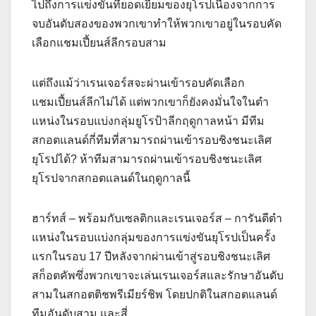
ไปถึงการแข่งขันที่ยอดเยี่ยมของยุโรปเนื่องจากการ
จบอันดับสองของพวกเขาทําให้พวกเขาอยู่ในรอบคัด
เลือกแชมเปี้ยนส์ลีกรอบสาม
แต่ถึงแม้ว่าเรนเจอร์สจะผ่านเข้ารอบคัดเลือก
แชมเปี้ยนส์ลีกไม่ได้ แต่พวกเขาก็ยังคงมั่นใจในตํา
แหน่งในรอบแบ่งกลุ่มยูโรป้าลีกฤดูกาลหน้า มีทีม
สกอตแลนด์กี่ทีมที่สามารถผ่านเข้ารอบชิงชนะเลิศ
ยุโรปได้? ห้าทีมสามารถผ่านเข้ารอบชิงชนะเลิศ
ยุโรปจากสกอตแลนด์ในฤดูกาลนี้
ฮาร์ทส์ – พร้อมกับเซลติกและเรนเจอร์ส – การันตีตํา
แหน่งในรอบแบ่งกลุ่มของการแข่งขันยุโรปเป็นครั้ง
แรกในรอบ 17 ปีหลังจากผ่านเข้าสู่รอบชิงชนะเลิศ
สก็อตคัพซึ่งพวกเขาจะเล่นเรนเจอร์สและรักษาอันดับ
สามในสกอตติชพรีเมียร์ชิพ โดยปกติในสกอตแลนด์
ทีมอันดับสาม และสี่