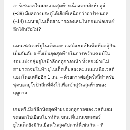
อาร์เซนอลในสองเกมสุดท้ายเนื่องจากสิงห์บลูส์
(+39) มีผลต่างประตูได้เสียที่เหนือกว่าอาร์เซนอล
(+14) แมนฯยูไนเต็ดสามารถลงเล่นในคอนเฟอเรนซ์
ลีกได้หรือไม่?
แมนเชสเตอร์ยูไนเต็ดและ เวสต์แฮมเป็นทีมที่ต่อสู้กัน
เป็นอันดับ 6 ซึ่งเป็นจุดสุดท้ายในการคว้าแชมป์ใน
รอบแบ่งกลุ่มยูโรป้าลีกฤดูกาลหน้า ทั้งสองฝ่ายไม่
สามารถจบในห้า ยูไนเต็ดเก็บสองคะแนนเหนือเวสต์
แฮมโดยเหลืออีก 1 เกม – ด้วยการต่อสู้ครั้งนี้สําหรับ
ฟุตบอลยูโรป้าลีกที่ตั้งไว้เพื่อเข้าสู่วันสุดท้ายของ
ฤดูกาล
เกมพรีเมียร์ลีกนัดสุดท้ายของฤดูกาลของเวสต์แฮม
จะออกไปเยือนไบรท์ตัน ขณะที่แมนเชสเตอร์
ยูไนเต็ดยังมีวันเยือนในสุดสัปดาห์นี้เช่นกัน – ที่