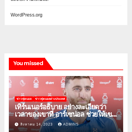
WordPress.org
You missed
ข่าวฟุตบอล
ข่าวฟุตบอลต่างประเทศ
เทิร์นเนอร์อธิบาย อย่างละเอียดว่า
เวลาของเขาที่ อาร์เซน่อล ช่วยให้เขา
พัฒนาได้อย่างไร
สิงหาคม 14, 2023
ADMINS