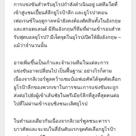
การแข่งขันสําหรับยุโรปกําลังดําเนินอยู่ แต่ทีมใดที่
เข้าสู่แชมเปี้ยนส์ลีกยูโรป้าลีก และยูโรปาคอน
เฟอเรนซ์ในฤดูกาลหน้ายังคงต้องตัดสินทั้งในอังกฤษ
และสกอตแลนด์ มีทีมอังกฤษกี่ทีมที่ผ่านเข้ารอบสําห
รับฟุตบอลยุโรป? มีเจ็ดจุดในยุโรปเปิดให้ฝั่งอังกฤษ –
แม้ว่าจํานวนนั้น
อาจเพิ่มขึ้นเป็นเก้าและจํานวนทีมในแต่ละการ
แข่งขันอาจเปลี่ยนไป เป็นพื้นฐาน: อย่างไรก็ตาม
เนื่องจากลิเวอร์พูลคว้าแชมป์เอฟเอคัพได้จุดคัดเลือก
ยูโรป้าลีกของพวกเขาในการชนะการแข่งขันจะถูก
ส่งต่อไปยังผู้เข้าเส้นชัยในพรีเมียร์ลีกที่สูงที่สุดคนต่อ
ไปที่ไม่ผ่านเข้ารอบชิงชนะเลิศยุโรป
ในทํานองเดียวกันเนื่องจากลิเวอร์พูลชนะคารา
บาวคัพและจะจบในสี่อันดับแรกจุดคัดเลือกยูโรป้า