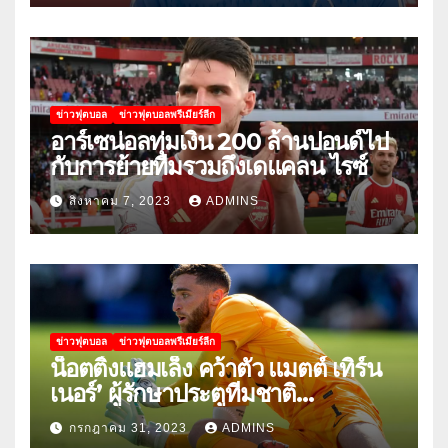
ข่าวฟุตบอล
ข่าวฟุตบอลพรีเมียร์ลีก
อาร์เซน่อลทุ่มเงิน 200 ล้านปอนด์ไป
กับการย้ายทีมรวมถึงเดแคลน ไรซ์
สิงหาคม 7, 2023
ADMINS
ข่าวฟุตบอล
ข่าวฟุตบอลพรีเมียร์ลีก
น็อตติ้งแฮมเล็ง คว้าตัว แมตต์ เทิร์น
เนอร์’ ผู้รักษาประตูทีมชาติ
สหรัฐอเมริกา
กรกฎาคม 31, 2023
ADMINS