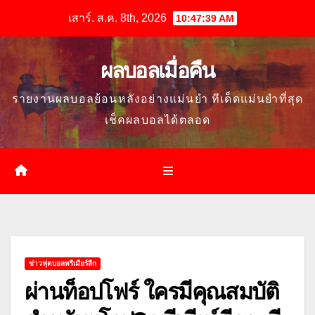
Skip
เสาร์. ส.ค. 8th, 2026
10:47:40 AM
to
content
ผลบอลเมื่อคืน
รายงานผลบอลย้อนหลังอย่างแม่นยำ ทีเด็ดแม่นยำที่สุด
เช็คผลบอลได้ตลอด
ข่าวฟุตบอลพรีเมียร์ลีก
ผ่านท็อปโฟร์ ใครมีคุณสมบัติ