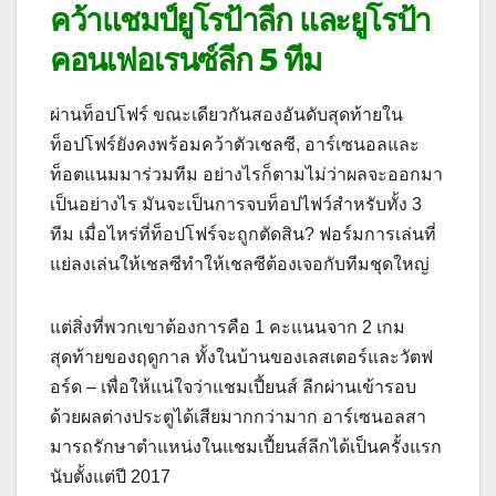
คว้าแชมป์ยูโรป้าลีก และยูโรป้า
คอนเฟอเรนซ์ลีก 5 ทีม
ผ่านท็อปโฟร์ ขณะเดียวกันสองอันดับสุดท้ายใน
ท็อปโฟร์ยังคงพร้อมคว้าตัวเชลซี, อาร์เซนอลและ
ท็อตแนมมาร่วมทีม อย่างไรก็ตามไม่ว่าผลจะออกมา
เป็นอย่างไร มันจะเป็นการจบท็อปไฟว์สําหรับทั้ง 3
ทีม เมื่อไหร่ที่ท็อปโฟร์จะถูกตัดสิน? ฟอร์มการเล่นที่
แย่ลงเล่นให้เชลซีทําให้เชลซีต้องเจอกับทีมชุดใหญ่
แต่สิ่งที่พวกเขาต้องการคือ 1 คะแนนจาก 2 เกม
สุดท้ายของฤดูกาล ทั้งในบ้านของเลสเตอร์และวัตฟ
อร์ด – เพื่อให้แน่ใจว่าแชมเปี้ยนส์ ลีกผ่านเข้ารอบ
ด้วยผลต่างประตูได้เสียมากกว่ามาก อาร์เซนอลสา
มารถรักษาตําแหน่งในแชมเปี้ยนส์ลีกได้เป็นครั้งแรก
นับตั้งแต่ปี 2017