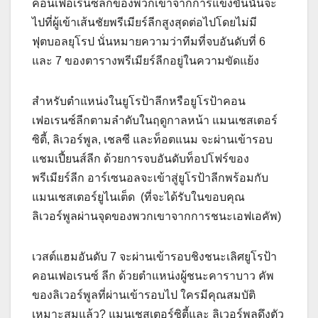
คอนเฟอเรนซ์ลีกของพวกเขาจากการแข่งขันนั้นจะ
ไปที่ผู้เข้าเส้นชัยพรีเมียร์ลีกสูงสุดต่อไปโดยไม่มี
ฟุตบอลยุโรป นั่นหมายความว่าทีมที่จบอันดับที่ 6
และ 7 ของตารางพรีเมียร์ลีกอยู่ในความขัดแย้ง
สําหรับตําแหน่งในยูโรป้าลีกหรือยูโรป้าคอน
เฟอเรนซ์ลีกตามลําดับในฤดูกาลหน้า แมนเชสเตอร์
ซิตี้, ลิเวอร์พูล, เชลซี และท็อตแนม จะผ่านเข้ารอบ
แชมเปี้ยนส์ลีก ด้วยการจบอันดับท็อปโฟร์ของ
พรีเมียร์ลีก อาร์เซนอลจะเข้าสู่ยูโรป้าลีกพร้อมกับ
แมนเชสเตอร์ยูไนเต็ด (ที่จะได้รับในขอบคุณ
ลิเวอร์พูลผ่านจุดของพวกเขาจากการชนะเอฟเอคัพ)
เวสต์แฮมอันดับ 7 จะผ่านเข้ารอบชิงชนะเลิศยูโรป้า
คอนเฟอเรนซ์ ลีก ด้วยตําแหน่งผู้ชนะคาราบาว คัพ
ของลิเวอร์พูลที่ผ่านเข้ารอบไป ใครมีคุณสมบัติ
เหมาะสมแล้ว? แมนเชสเตอร์ซิตี้และ ลิเวอร์พูลดึงตัว