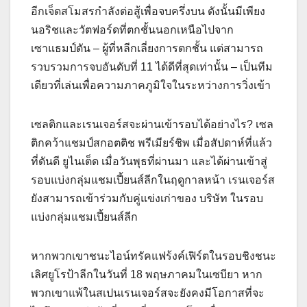
อีกเจ็ดสโมสรกําลังต่อสู้เพื่อจบครึ่งบน ดังนั้นมีเพียง
นอริชและวัตฟอร์ดที่ตกชั้นนอกเหนือไปจาก
เซาแธมป์ตัน – ผู้ที่หลีกเลี่ยงการตกชั้น แต่สามารถ
รวบรวมการจบอันดับที่ 11 ได้ดีที่สุดเท่านั้น – เป็นทีม
เดียวที่เล่นเพื่อความภาคภูมิใจในระหว่างการวิ่งเข้า
เซลติกและเรนเจอร์สจะผ่านเข้ารอบได้อย่างไร? เซล
ติกคว้าแชมป์สกอตติช พรีเมียร์ชิพ เมื่อสัปดาห์ที่แล้ว
ที่ดันดี ยูไนเต็ด เมื่อวันพุธที่ผ่านมา และได้ผ่านเข้าสู่
รอบแบ่งกลุ่มแชมเปี้ยนส์ลีกในฤดูกาลหน้า เรนเจอร์ส
ยังสามารถเข้าร่วมกับคู่แข่งเก่าของ บริษัท ในรอบ
แบ่งกลุ่มแชมเปี้ยนส์ลีก
หากพวกเขาชนะไอน์ทรัคแฟร้งค์เฟิร์ตในรอบชิงชนะ
เลิศยูโรป้าลีกในวันที่ 18 พฤษภาคมในเซบียา หาก
พวกเขาแพ้ในสเปนเรนเจอร์สจะยังคงมีโอกาสที่จะ