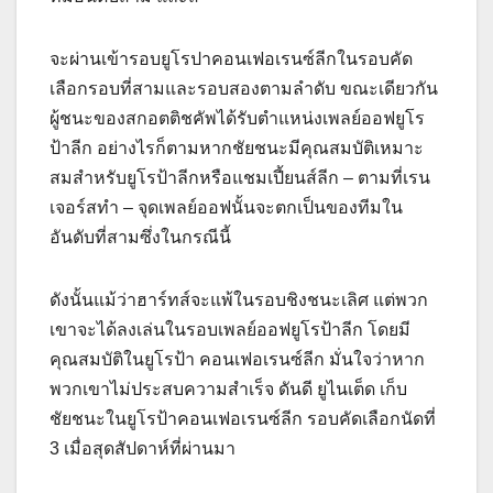
จะผ่านเข้ารอบยูโรปาคอนเฟอเรนซ์ลีกในรอบคัด
เลือกรอบที่สามและรอบสองตามลําดับ ขณะเดียวกัน
ผู้ชนะของสกอตติชคัพได้รับตําแหน่งเพลย์ออฟยูโร
ป้าลีก อย่างไรก็ตามหากชัยชนะมีคุณสมบัติเหมาะ
สมสําหรับยูโรป้าลีกหรือแชมเปี้ยนส์ลีก – ตามที่เรน
เจอร์สทํา – จุดเพลย์ออฟนั้นจะตกเป็นของทีมใน
อันดับที่สามซึ่งในกรณีนี้
ดังนั้นแม้ว่าฮาร์ทส์จะแพ้ในรอบชิงชนะเลิศ แต่พวก
เขาจะได้ลงเล่นในรอบเพลย์ออฟยูโรป้าลีก โดยมี
คุณสมบัติในยูโรป้า คอนเฟอเรนซ์ลีก มั่นใจว่าหาก
พวกเขาไม่ประสบความสําเร็จ ดันดี ยูไนเต็ด เก็บ
ชัยชนะในยูโรป้าคอนเฟอเรนซ์ลีก รอบคัดเลือกนัดที่
3 เมื่อสุดสัปดาห์ที่ผ่านมา