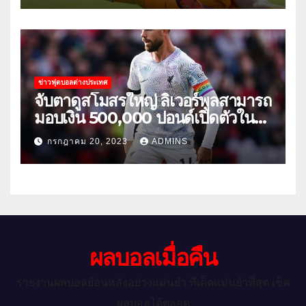
ข่าวฟุตบอลต่างประเทศ
จับตาดูสโมสรใหญ่ ลิเวอร์พูลสามารถ
มอบเงิน 500,000 ปอนด์เปิดตัวใน
เกมกระชับมิตรนัดแรกของฤดูร้อน
กรกฎาคม 20, 2023
ADMINS
ผลบอลเมื่อคืน
รายงานผลบอลย้อนหลังอย่างแม่นยำ ทีเด็ดแม่นยำที่สุด เช็ค
ผลบอลได้ตลอด