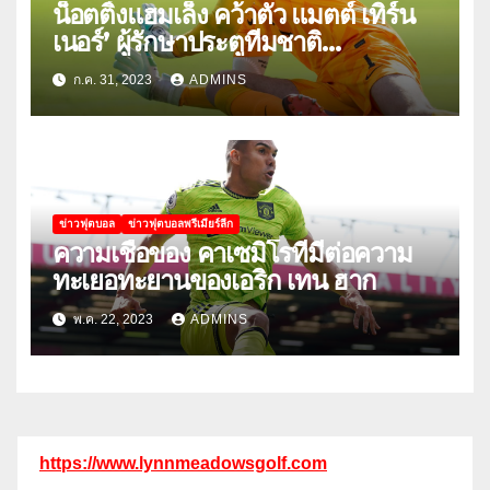
น็อตติ้งแฮมเล็ง คว้าตัว แมตต์ เทิร์น
เนอร์’ ผู้รักษาประตูทีมชาติ
สหรัฐอเมริกา
ก.ค. 31, 2023
ADMINS
ข่าวฟุตบอล
ข่าวฟุตบอลพรีเมียร์ลีก
ความเชื่อของ คาเซมิโรที่มีต่อความ
ทะเยอทะยานของเอริก เทน ฮาก
พ.ค. 22, 2023
ADMINS
https://www.lynnmeadowsgolf.com