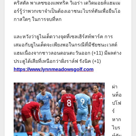
คริสตัล พาเลซของแพทริค วิเอร่า เดวิดมอยส์แฮมเม
อร์รู้ว่าพวกเขาจําเป็นต้องเอาชนะไบรท์ตันเพื่อยืนโอ
กาสใดๆ ในการจบที่หก
และหวังว่ายูไนเต็ดวางจุดที่เซลเฮิร์สท์พาร์ค การ
เสมอกับยูไนเต็ดจะเพียงพอในกรณีที่มีชัยชนะเวสต์
แฮมเนื่องจากชาวลอนดอนตะวันออก (+11) มีผลต่าง
ประตูได้เสียที่เหนือกว่าฝั่งราล์ฟ รังนิค (+1)
https://www.lynnmeadowsgolf.com
ผ่า
นท็อ
ปโฟ
ร์
หาก
ไบร
ท์ตัน