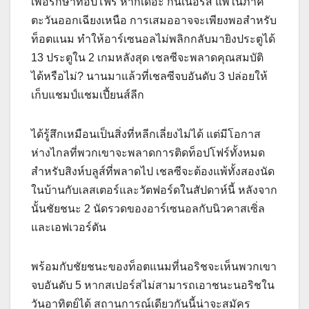
เพื่อรักษาท็อปโฟร์ หากเดอะ กันเนอร์ส แพ้ในภาค
ตะวันออกเฉียงเหนือ การเสมออาจจะเพียงพอสําหรับ
ท็อตแนม ทําให้อาร์เซนอลไม่พลิกกลับมายิงประตูได้
13 ประตูใน 2 เกมหลังสุด เชลซีจะพลาดคุณสมบัติ
ได้หรือไม่? นานมาแล้วที่เชลซีจบอันดับ 3 ปล่อยให้
เก็บแชมป์แชมเปี้ยนส์ลีก
ได้รู้สึกเหมือนเป็นสิ่งที่หลีกเลี่ยงไม่ได้ แต่มีโอกาส
ห่างไกลที่พวกเขาจะพลาดการติดท็อปโฟร์ทั้งหมด
สําหรับสิงห์บลูส์ที่พลาดไป เชลซีจะต้องแพ้ทั้งสองนัด
ในบ้านกับเลสเตอร์และวัตฟอร์ดในสัปดาห์นี้ หลังจาก
นั้นชัยชนะ 2 นัดรวดของอาร์เซนอลกับนิวคาสเซิ่ล
และเอฟเวอร์ตัน
พร้อมกับชัยชนะของท็อตแนมที่นอริชจะเห็นพวกเขา
จบอันดับ 5 หากสเปอร์สไม่สามารถเอาชนะนอริชใน
วันอาทิตย์ได้ สถานการณ์เดียวกันนี้น่าจะสมัคร