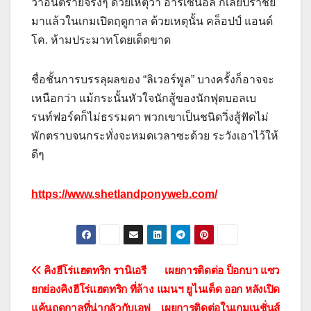
ว่าอันตรายจริงๆ ด้วยเหตุว่า อาร์เซน่อล ก็เลยปราชัย
มาแล้วในเกมเปิดฤดูกาล ด้วยเหตุนั้น คล็อปป์ แอนด์
โค. ห้ามประมาทโดยเด็ดขาด
ชื่อชั้นการบรรลุผลของ “ลิเวอร์พูล” บางครั้งก็อาจจะ
เหนือกว่า แม้กระนั้นหัวใจนักสู้ของนักฟุตบอลเบ
รนท์ฟอร์ดก็ไม่ธรรมดา พวกเขาเป็นชนิดวิ่งสู้ฟัดไม่
พักตราบจนกระทั่งจะหมดเวลาซะด้วย ระวังเอาไว้ให้
ดีๆ
https://www.shetlandponyweb.com/
แนะแนว
คิงฮีโร่แฮตทริก รานิเอรี
เผยการติดต่อ ป็อกบา แซว
ยกย่องคิงฮีโร่แฮตทริก ที่ล้าง
แมนฯ ยูไนเต็ด ออก หลังเปิด
เรื่อง
แค้นฤดูกาลที่น่ากลัวกับเอฟ
เผยการติดต่อในเกมเนชั่นส์