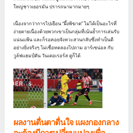
ใหญ่ชาวเยอรมัน ปรารถนามากมายๆ
เนื่องจากว่าการไปเยือน “ผึ้งพิฆาต” ไม่ได้เป็นอะไรที่
ง่ายดายเนื่องด้วยพวกเขาเป็นกลุ่มที่เน้นย้ำการเล่นรับ
แน่นแฟ้น และก็รอคอยจังหวะสวนกลับซึ่งทำเป็นดี
อย่างยิ่งจริงๆ ไม่เชื่อทดลองไปถาม อาร์เซน่อล กับ
วูล์ฟแฮมป์ตัน วันเดอเรอร์ส ดูก็ได้
ผลงานตื่นตาตื่นใจ แผงกองกลาง
จะต้องมีการเปลี่ยนแปลงเพื่อ