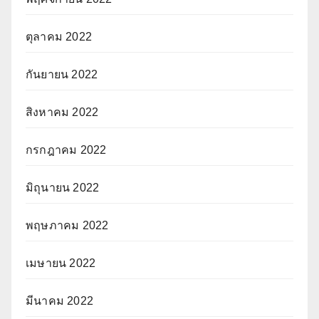
ตุลาคม 2022
กันยายน 2022
สิงหาคม 2022
กรกฎาคม 2022
มิถุนายน 2022
พฤษภาคม 2022
เมษายน 2022
มีนาคม 2022