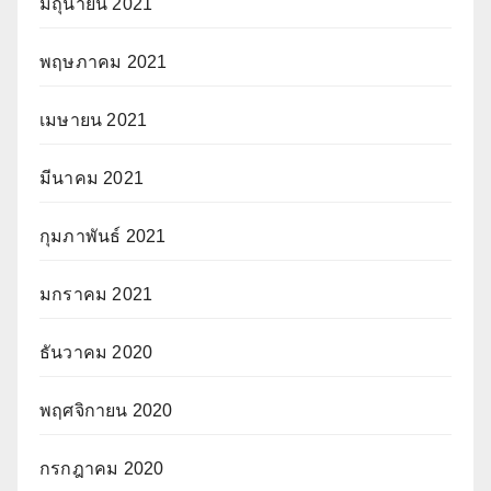
มิถุนายน 2021
พฤษภาคม 2021
เมษายน 2021
มีนาคม 2021
กุมภาพันธ์ 2021
มกราคม 2021
ธันวาคม 2020
พฤศจิกายน 2020
กรกฎาคม 2020