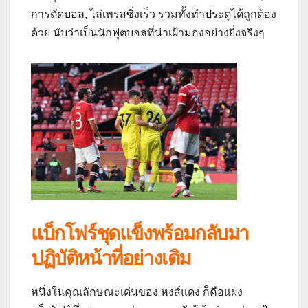
การตัดบอล, ไล่เพรสซิ่งเร็ว รวมทั้งทำประตูได้ถูกต้อง
ด้วย นับว่าเป็นนักฟุตบอลที่น่าเฝ้ามองอย่างยิ่งจริงๆ
แบ็กโฟร์ชุดแข็งพร้อมกลับมา
ปฏิบัติหน้าที่อย่างเดิม
หนึ่งในคุณลักษณะเด่นของ หงส์แดง ก็คือแผง