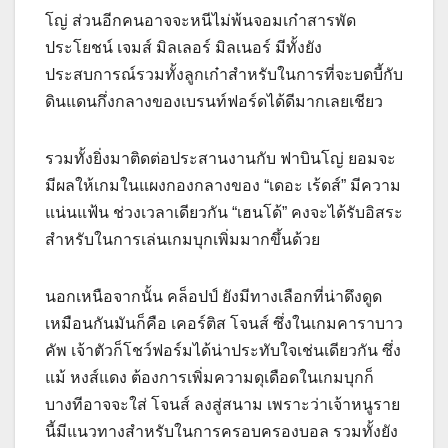
โญ่ ส่วนอีกคนอาจจะหนีไม่พ้นจอมเก๋าสารพัด
ประโยชน์ เจมส์ มิลเลอร์ มิลเนอร์ มีทั้งยัง
ประสบการณ์รวมทั้งลูกเก๋าสำหรับในการที่จะบดบี้กับ
ดินแดนกึ่งกลางของเบรนท์ฟอร์ดได้ดีมากเลยเชียว
รวมทั้งยิ่งมาติดต่อประสานงานกับ ฟาบินโญ่ ยอมจะ
มีผลให้เกมในแผงกองกลางของ “เดอะ เร้ดส์” มีความ
แน่นแฟ้น ช่วงเวลาเดียวกัน “เฮนโด้” คงจะได้รับอิสระ
สำหรับในการเล่นเกมบุกเพิ่มมากขึ้นด้วย
นอกเหนือจากนั้น คล็อปป์ ยังมีทางเลือกที่น่าดึงดูด
เหมือนกันมันก็คือ เคอร์ติส โจนส์ ซึ่งในเกมคาราบาว
คัพ เจ้าตัวก็โชว์ฟอร์มได้น่าประทับใจเช่นเดียวกัน ซึ่ง
แม้ หงส์แดง ต้องการเพิ่มความดุเดือดในเกมบุกก็
บางทีอาจจะใส่ โจนส์ ลงสู่สนาม เพราะว่าเจ้าหนูราย
นี้มีแนวทางสำหรับในการครอบครองบอล รวมทั้งยัง