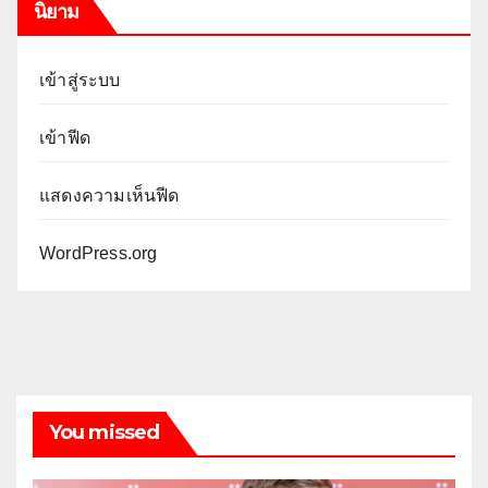
นิยาม
เข้าสู่ระบบ
เข้าฟีด
แสดงความเห็นฟีด
WordPress.org
You missed