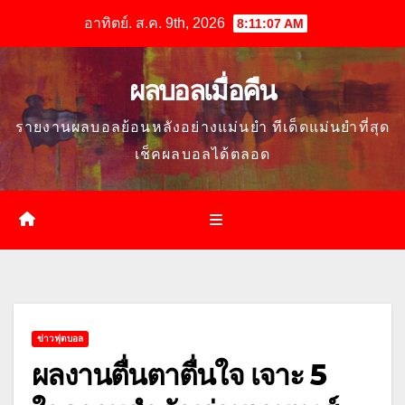
Skip
อาทิตย์. ส.ค. 9th, 2026
8:11:08 AM
to
content
ผลบอลเมื่อคืน
รายงานผลบอลย้อนหลังอย่างแม่นยำ ทีเด็ดแม่นยำที่สุด
เช็คผลบอลได้ตลอด
ข่าวฟุตบอล
ผลงานตื่นตาตื่นใจ เจาะ 5