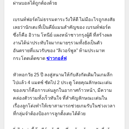
ผ่านบอลได้ถูกต้องด้วย
เบรนท์ฟอร์ดไม่ธรรมดาระวังให้ดี ไม่มีอะไรถูกสงสัย
เลยว่านักเตะที่เป็นคีย์แมนสำคัญของ เบรนท์ฟอร์ด
ซึ่งก็คือ อิวาน โทนีย์ แผงหน้าชาวกรุงผู้ดี ที่สร้างผล
งานได้น่าประทับใจมากมายๆรวมทั้งยังเป็นตัว
อันตรายที่แนวรับของ “ลิเวอร์พูล” ห้ามประมาท
กระโดดเด็ดขาด
ข่าวกอล์ฟ
หัวหอกวัย 25 ปี ลงสู่สนามให้กับสังกัดเดิมในเกมลีก
ไปแล้ว 4 แมตช์ ซัดไป 2 ประตู โดยคุณลักษณะเด่น
ของเขาก็คือการเล่นลูกในอากาศก้าวหน้า, มีความ
คล่องตัวรวมทั้งเร็วทันใจ ที่สำคัญลักษณะเด่นใน
เรื่องลูกโด่งทำให้เขาสามารถช่วยเกมรับในช่วงเวลา
ที่กลุ่มจำต้องป้องการลูกตั้งเตะได้ด้วย