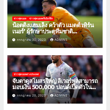
ข่าวฟุตบอล
ข่าวฟุตบอลพรีเมียร์ลีก
น็อตติ้งแฮมเล็ง คว้าตัว แมตต์ เทิร์น
เนอร์’ ผู้รักษาประตูทีมชาติ
สหรัฐอเมริกา
กรกฎาคม 31, 2023
ADMINS
ข่าวฟุตบอลต่างประเทศ
จับตาดูสโมสรใหญ่ ลิเวอร์พูลสามารถ
มอบเงิน 500,000 ปอนด์เปิดตัวใน
เกมกระชับมิตรนัดแรกของฤดูร้อน
กรกฎาคม 20, 2023
ADMINS