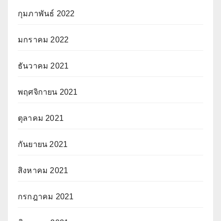
กุมภาพันธ์ 2022
มกราคม 2022
ธันวาคม 2021
พฤศจิกายน 2021
ตุลาคม 2021
กันยายน 2021
สิงหาคม 2021
กรกฎาคม 2021