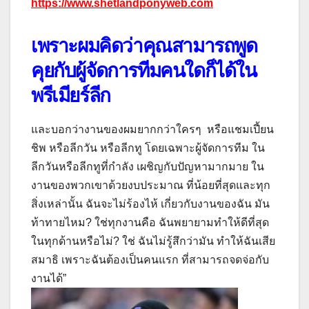
https://www.shetlandponyweb.com
เพราะผมคิดว่าคุณสามารถพูด
คุยกับผู้จัดการทีมคนใดก็ได้ใน
พรีเมียร์ลีก
และบอกว่างานของผมยากกว่าใครๆ หรือแชมเปี้ยน
ชิพ หรือลีกวัน หรือลีกทู โดยเฉพาะผู้จัดการทีม ใน
ลีกวันหรือลีกทูที่กําลัง เผชิญกับปัญหามากมาย ใน
งานของพวกเขาด้วยงบประมาณ ที่น้อยที่สุดและทุก
สิ่งเหล่านั้น ฉันจะไม่ร้องไห้ เกี่ยวกับงานของฉัน มัน
ท้าทายไหม? ใช่ทุกงานคือ ฉันพยายามทําให้ดีที่สุด
ในทุกด้านหรือไม่? ใช่ ฉันไม่รู้สึกว่ามัน ทําให้ฉันเสีย
สมาธิ เพราะฉันต้องเป็นคนแรก ที่สามารถจดจ่อกับ
งานได้”