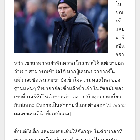
ใน
ขณ
ะที่
แลม
พาร์
ดยืน
กรา
นว่า เขาสามารถฝ่าฟันความโกลาหลได้ แต่เขาบอก
ว่าเขา สามารถเข้าใจได้ หากผู้เล่นพบว่ายากขึ้น –
แม้ว่าจะชัดเจนว่าเขา ยังเข้าใจความหลงใหล ของ
ฐานแฟนๆ ที่เขายกย่องซ้ําแล้วซ้ําเล่า ในรัชสมัยของ
เขาที่เมอร์ซีย์ไซด์ เขากล่าวต่อว่า “ถ้าคุณถามเกี่ยว
กับนักเตะ นั่นอาจเป็นคําถามที่แตกต่างออกไป เพราะ
ผมเคยเล่นที่นี่ [ที่เวสต์แฮม]
ตั้งแต่ยังเด็ก และผมเคยเล่นให้อังกฤษ ในช่วงเวลาที่
ยากลําบาก ผมโชคดีที่เชลซี [เพราะ] มีไม่มากนัก –