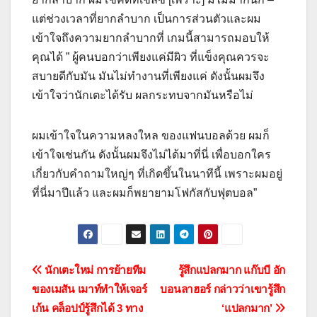
แต่ช่วงเวลาที่ยากลําบาก เป็นการส่วนตัวและผม
เข้าใจถึงความยากลําบากที่ เกมนี้สามารถมอบให้
คุณได้ ” ผู้คนบอกว่าเพียงแค่มีผิว ที่แข็งคุณควรจะ
สบายดีกับมัน มันไม่ทํางานที่เพียงแค่ ดังนั้นผมจึง
เข้าใจว่านักเตะได้รับ ผลกระทบจากมันหรือไม่
ผมเข้าใจในความหลงใหล ของแฟนบอลด้วย ผมก็
เข้าใจเช่นกัน ดังนั้นผมจึงไม่ได้มาที่นี่ เพื่อบอกใคร
เกี่ยวกับคําถามใหญ่ๆ ที่เกิดขึ้นในนาทีนี้ เพราะผมอยู่
ที่นี่มาปีแล้ว และผมก็พยายามโฟกัสกับฟุตบอล”
แนะแนว
นักเตะใหม่ การย้ายทีม
รู้สึกแปลกมาก แก๊บบี อัก
ของเมสัน เมาท์ทําให้เจอร์
บอนลาฮอร์ กล่าวว่าเขารู้สึก
เรื่อง
เก้น คล็อปป์รู้สึกได้ 3 ทาง
‘แปลกมาก’