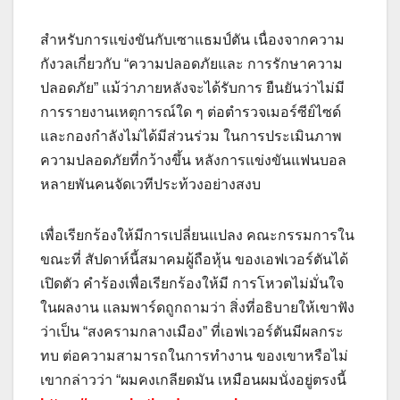
สําหรับการแข่งขันกับเซาแธมป์ตัน เนื่องจากความ
กังวลเกี่ยวกับ “ความปลอดภัยและ การรักษาความ
ปลอดภัย” แม้ว่าภายหลังจะได้รับการ ยืนยันว่าไม่มี
การรายงานเหตุการณ์ใด ๆ ต่อตํารวจเมอร์ซีย์ไซด์
และกองกําลังไม่ได้มีส่วนร่วม ในการประเมินภาพ
ความปลอดภัยที่กว้างขึ้น หลังการแข่งขันแฟนบอล
หลายพันคนจัดเวทีประท้วงอย่างสงบ
เพื่อเรียกร้องให้มีการเปลี่ยนแปลง คณะกรรมการใน
ขณะที่ สัปดาห์นี้สมาคมผู้ถือหุ้น ของเอฟเวอร์ตันได้
เปิดตัว คําร้องเพื่อเรียกร้องให้มี การโหวตไม่มั่นใจ
ในผลงาน แลมพาร์ดถูกถามว่า สิ่งที่อธิบายให้เขาฟัง
ว่าเป็น “สงครามกลางเมือง” ที่เอฟเวอร์ตันมีผลกระ
ทบ ต่อความสามารถในการทํางาน ของเขาหรือไม่
เขากล่าวว่า “ผมคงเกลียดมัน เหมือนผมนั่งอยู่ตรงนี้