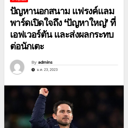
ปัญหานอกสนาม แฟรงค์แลม
พาร์ดเปิดใจถึง ‘ปัญหาใหญ่’ ที่
เอฟเวอร์ตัน และส่งผลกระทบ
ต่อนักเตะ
By
admins
ม.ค. 23, 2023