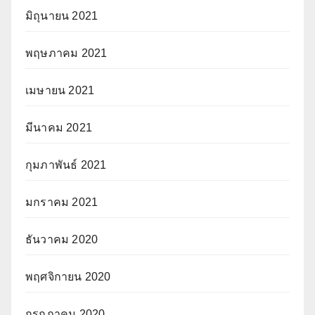
มิถุนายน 2021
พฤษภาคม 2021
เมษายน 2021
มีนาคม 2021
กุมภาพันธ์ 2021
มกราคม 2021
ธันวาคม 2020
พฤศจิกายน 2020
กรกฎาคม 2020