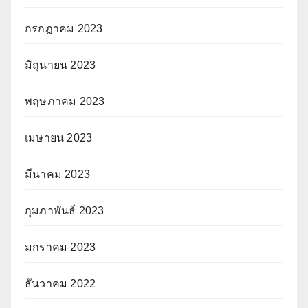
กรกฎาคม 2023
มิถุนายน 2023
พฤษภาคม 2023
เมษายน 2023
มีนาคม 2023
กุมภาพันธ์ 2023
มกราคม 2023
ธันวาคม 2022