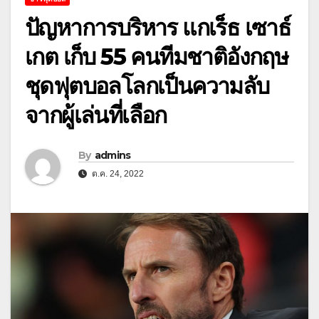
ปัญหาการบริหาร แกเร็ธ เซาธ์
เกต เก็บ 55 คนทีมชาติอังกฤษ
ชุดฟุตบอลโลกเป็นความลับ
จากผู้เล่นที่เลือก
By
admins
ต.ค. 24, 2022