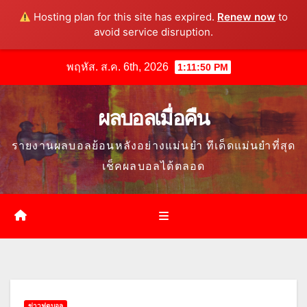
Hosting plan for this site has expired.
Renew now
to
avoid service disruption.
Skip
พฤหัส. ส.ค. 6th, 2026
1:11:51 PM
to
content
ผลบอลเมื่อคืน
รายงานผลบอลย้อนหลังอย่างแม่นยำ ทีเด็ดแม่นยำที่สุด
เช็คผลบอลได้ตลอด
ข่าวฟุตบอล