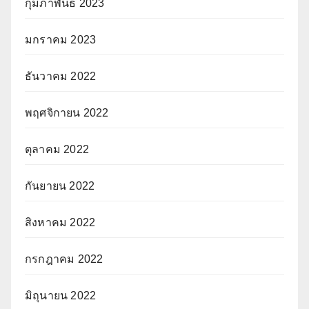
กุมภาพันธ์ 2023
มกราคม 2023
ธันวาคม 2022
พฤศจิกายน 2022
ตุลาคม 2022
กันยายน 2022
สิงหาคม 2022
กรกฎาคม 2022
มิถุนายน 2022