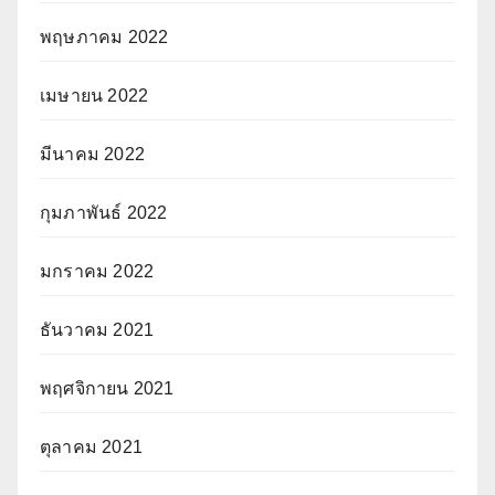
พฤษภาคม 2022
เมษายน 2022
มีนาคม 2022
กุมภาพันธ์ 2022
มกราคม 2022
ธันวาคม 2021
พฤศจิกายน 2021
ตุลาคม 2021