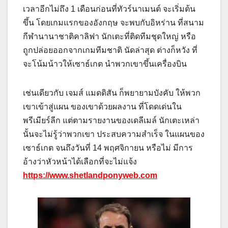
เวลาอีกไม่ถึง 1 เดือนก่อนที่ทัวร์นาเมนต์ จะเริ่มต้น
ขึ้น โดยเกมแรกของอังกฤษ จะพบกับอิหร่าน ที่สนาม
กีฬานานาชาติคาลิฟา นักเตะที่ติดทีมชุดใหญ่ หรือ
ถูกปล่อยออกจากเกมทีมชาติ นัดล่าสุด ต่างก็หวัง ที่
จะโน้มน้าวให้เซาธ์เกต นําพวกเขาขึ้นเครื่องบิน
เช่นเดียวกับ เจมส์ แมดดิสัน ก็พยายามบังคับ ให้พวก
เขาเข้าสู่แผน ของเขาด้วยผลงาน ที่โดดเด่นใน
พรีเมียร์ลีก แต่ตามรายงานของเดลีเมล์ นักเตะเหล่า
นั้นจะไม่รู้ว่าพวกเขา ประสบความสําเร็จ ในแผนของ
เซาธ์เกต จนถึงวันที่ 14 พฤศจิกายน หรือไม่ มีการ
อ้างว่าหัวหน้าได้เลือกที่จะไม่แจ้ง
https://www.shetlandponyweb.com