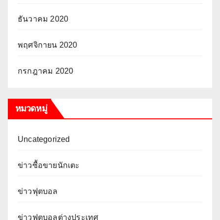
ธันวาคม 2020
พฤศจิกายน 2020
กรกฎาคม 2020
หมวดหมู่
Uncategorized
ข่าวซื้อขายนักเตะ
ข่าวฟุตบอล
ข่าวฟุตบอลต่างประเทศ