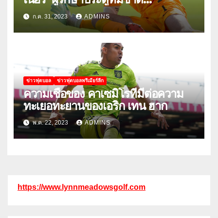
สหรัฐอเมริกา
ก.ค. 31, 2023
ADMINS
ข่าวฟุตบอล
ข่าวฟุตบอลพรีเมียร์ลีก
ความเชื่อของ คาเซมิโรที่มีต่อความ
ทะเยอทะยานของเอริก เทน ฮาก
พ.ค. 22, 2023
ADMINS
https://www.lynnmeadowsgolf.com