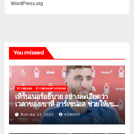
WordPress.org
You missed
ข่าวฟุตบอล
ข่าวฟุตบอลต่างประเทศ
เทิร์นเนอร์อธิบาย อย่างละเอียดว่า
เวลาของเขาที่ อาร์เซน่อล ช่วยให้เขา
พัฒนาได้อย่างไร
สิงหาคม 14, 2023
ADMINS