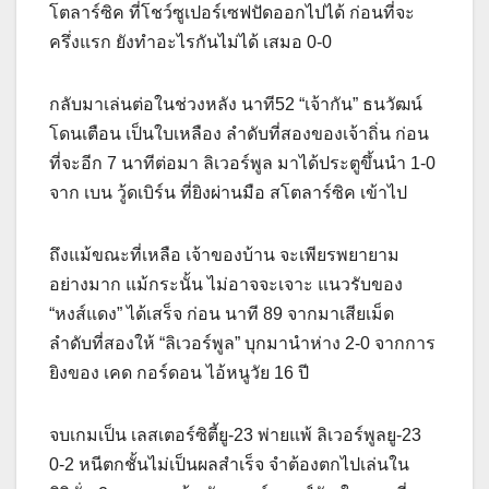
โตลาร์ซิค ที่โชว์ซูเปอร์เซฟปัดออกไปได้ ก่อนที่จะ
ครึ่งแรก ยังทำอะไรกันไม่ได้ เสมอ 0-0
กลับมาเล่นต่อในช่วงหลัง นาที52 “เจ้ากัน” ธนวัฒน์
โดนเตือน เป็นใบเหลือง ลำดับที่สองของเจ้าถิ่น ก่อน
ที่จะอีก 7 นาทีต่อมา ลิเวอร์พูล มาได้ประตูขึ้นนำ 1-0
จาก เบน วู้ดเบิร์น ที่ยิงผ่านมือ สโตลาร์ซิค เข้าไป
ถึงแม้ขณะที่เหลือ เจ้าของบ้าน จะเพียรพยายาม
อย่างมาก แม้กระนั้น ไม่อาจจะเจาะ แนวรับของ
“หงส์แดง” ได้เสร็จ ก่อน นาที 89 จากมาเสียเม็ด
ลำดับที่สองให้ “ลิเวอร์พูล” บุกมานำห่าง 2-0 จากการ
ยิงของ เคด กอร์ดอน ไอ้หนูวัย 16 ปี
จบเกมเป็น เลสเตอร์ซิตี้ยู-23 พ่ายแพ้ ลิเวอร์พูลยู-23
0-2 หนีตกชั้นไม่เป็นผลสำเร็จ จำต้องตกไปเล่นใน