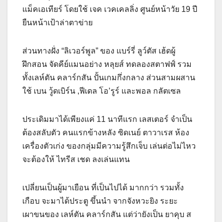
แม็คเอเทียร์ โดยใช้ เจค เวคเคลลิ่ง ศูนย์หน้าวัย 19 ปี
ยืนหน้าเป้าล่าตาข่าย
ส่วนทางฝั่ง “ลิเวอร์พูล” ของ แบร์รี่ ลูว์ตัส เฮ้ดผู้
ฝึกสอน จัดคีย์แมนอย่าง หลุยส์ ทดลองสตาฟฟ์ รวม
ทั้งเลห์ตัน คลาร์กสัน ปั้นเกมกึ่งกลาง ส่วนสามผสาน
ใช้ เบน วู้ดเบิร์น ,ฟีเดล โอ’รูร์ และพอล กลัตเซล
ประเดิมมาได้เพียงแค่ 11 นาทีแรก เลสเตอร์ จำเป็น
ต้องสลับตัว คนแรกข้างหลัง ซิดเนย์ ตาวาเรส ห้อง
เครื่องตัวเก่ง ของกลุ่มมีความรู้สึกเจ็บ เล่นต่อไม่ไหว
จะต้องให้ ไทรีส เชด ลงเล่นแทน
เปลี่ยนเป็นผู้มาเยือน ที่เป็นไปได้ มากกว่า รวมทั้ง
เกือบ จะมาได้ประตู ขึ้นนำ จากจังหวะยิง ระยะ
เผาขนของ เลห์ตัน คลาร์กสัน แต่ว่ายังเป็น ยาคุบ ส