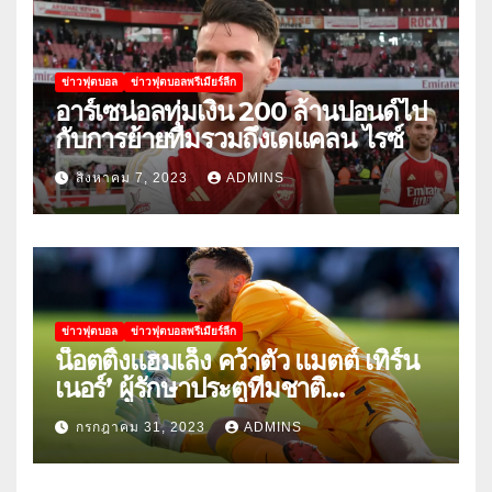
ข่าวฟุตบอล
ข่าวฟุตบอลพรีเมียร์ลีก
อาร์เซน่อลทุ่มเงิน 200 ล้านปอนด์ไป
กับการย้ายทีมรวมถึงเดแคลน ไรซ์
สิงหาคม 7, 2023
ADMINS
ข่าวฟุตบอล
ข่าวฟุตบอลพรีเมียร์ลีก
น็อตติ้งแฮมเล็ง คว้าตัว แมตต์ เทิร์น
เนอร์’ ผู้รักษาประตูทีมชาติ
สหรัฐอเมริกา
กรกฎาคม 31, 2023
ADMINS