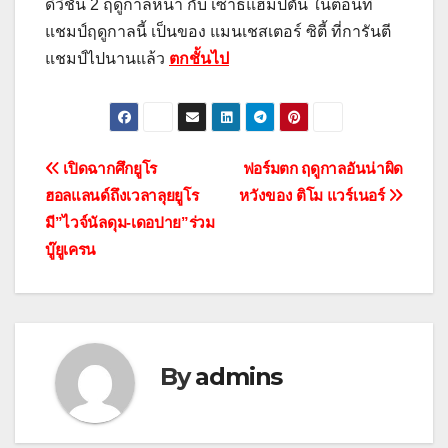
ดิวิชั่น 2 ฤดูกาลหน้า กับ เซาธ์แฮมป์ตัน ในตอนที่
แชมป์ฤดูกาลนี้ เป็นของ แมนเชสเตอร์ ซิตี้ ที่การันตี
แชมป์ไปนานแล้ว
ตกชั้นไป
แนะแนว
เปิดฉากศึกยูโร
ฟอร์มตก ฤดูกาลอันน่าผิด
ฮอลแลนด์ถึงเวลาลุยยูโร
หวังของ ติโม แวร์เนอร์
เรื่อง
มี”ไวจ์นัลดุม-เดอปาย”ร่วม
บู๊ยูเครน
By
admins