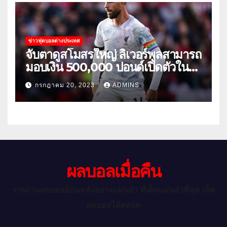
ข่าวฟุตบอลต่างประเทศ
จับตาดูสโมสรใหญ่ ลิเวอร์พูลสามารถ
มอบเงิน 500,000 ปอนด์เปิดตัวใน
เกมกระชับมิตรนัดแรกของฤดูร้อน
กรกฎาคม 20, 2023
ADMINS
ผลบอลเมื่อคืน
รายงานผลบอลย้อนหลังอย่างแม่นยำ ทีเด็ดแม่นยำที่สุด เช็ค
ผลบอลได้ตลอด