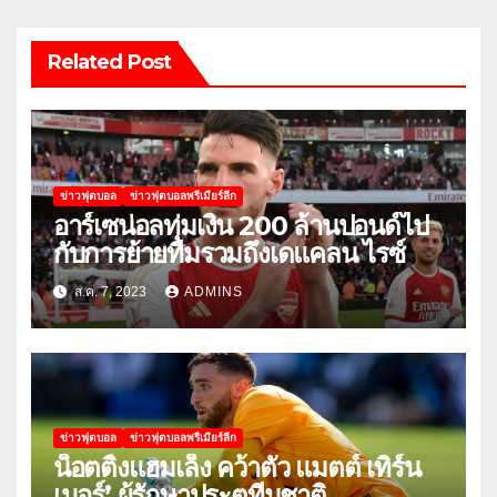
Related Post
ข่าวฟุตบอล
ข่าวฟุตบอลพรีเมียร์ลีก
อาร์เซน่อลทุ่มเงิน 200 ล้านปอนด์ไป
กับการย้ายทีมรวมถึงเดแคลน ไรซ์
ส.ค. 7, 2023
ADMINS
ข่าวฟุตบอล
ข่าวฟุตบอลพรีเมียร์ลีก
น็อตติ้งแฮมเล็ง คว้าตัว แมตต์ เทิร์น
เนอร์’ ผู้รักษาประตูทีมชาติ