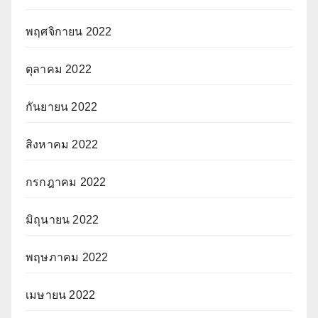
พฤศจิกายน 2022
ตุลาคม 2022
กันยายน 2022
สิงหาคม 2022
กรกฎาคม 2022
มิถุนายน 2022
พฤษภาคม 2022
เมษายน 2022