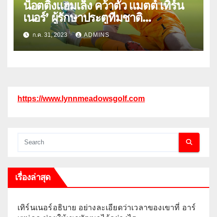
น็อตติ้งแฮมเล็ง คว้าตัว แมตต์ เทิร์น
เนอร์’ ผู้รักษาประตูทีมชาติ
สหรัฐอเมริกา
ก.ค. 31, 2023
ADMINS
https://www.lynnmeadowsgolf.com
เรื่องล่าสุด
เทิร์นเนอร์อธิบาย อย่างละเอียดว่าเวลาของเขาที่ อาร์