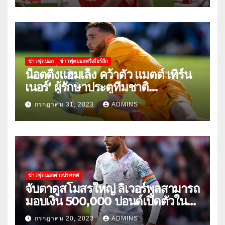
ข่าวฟุตบอล
ข่าวฟุตบอลพรีเมียร์ลีก
น็อตติ้งแฮมเล็ง คว้าตัว แมตต์ เทิร์น
เนอร์’ ผู้รักษาประตูทีมชาติ
สหรัฐอเมริกา
กรกฎาคม 31, 2023
ADMINS
ข่าวฟุตบอลต่างประเทศ
จับตาดูสโมสรใหญ่ ลิเวอร์พูลสามารถ
มอบเงิน 500,000 ปอนด์เปิดตัวใน
เกมกระชับมิตรนัดแรกของฤดูร้อน
กรกฎาคม 20, 2023
ADMINS