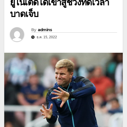
ยูไนเต็ดได้เข้าสู่ช่วงทดเวลา
บาดเจ็บ
By
admins
ธ.ค. 15, 2022