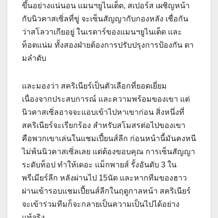
ขึ้นอย่างแน่นอน
แมนฯยูไนเต็ด, สเปอร์ส เผชิญหน้า
กับนิวคาสเซิ่ลที่ขู่ จะเซ็นสัญญากับกองหลัง
เชื่อกัน
ว่าสโลวาเกียอยู่ ในเรดาร์ของแมนฯยูไนเต็ด และ
ท็อตแน่ม ทั้งสองฝ่ายต้องการปรับปรุงการป้องกัน ตา
มลําดับ
และมองว่า สคริเนียร์เป็นตัวเลือกที่ยอดเยี่ยม
เนื่องจากประสบการณ์ และความพร้อมของเขา แต่
นิวคาสเซิ่ลอาจจะแอบเข้าไปหาเขาก่อน
สิ่งหนึ่งที่
สคริเนียร์จะเรียกร้อง สําหรับสโมสรต่อไปของเขา
คือพวกเขาเล่นในแชมเปี้ยนส์ลีก ก่อนหน้านี้มันคงหนี
ไม่พ้นนิวคาสเซิ่ลเลย แต่ต้องขอบคุณ การเซ็นสัญญา
ระดับท็อป ทําให้เดอะ แม็กพายส์ รั้งอันดับ 3 ใน
พรีเมียร์ลีก หลังผ่านไป 15นัด
และหากทีมของฮาว
ผ่านเข้ารอบแชมเปี้ยนส์ลีกในฤดูกาลหน้า สคริเนียร์
จะเข้าร่วมทีมก็จะกลายเป็นความเป็นไปได้อย่าง
แท้จริง