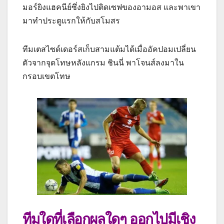
มอร์ยิงแฮคนีย์ซึ่งยิงไปติดเซฟของอามอส และพาเขา
มาทําประตูแรกให้กับสโมสร
ทีมเตสไซด์เดอร์สเก็บสามแต้มได้เมื่ออัคปอมเปลี่ยน
ตัวจากจุดโทษหลังแกรม ชินนี่ พาโจนส์ลงมาใน
กรอบเขตโทษ
ทีมใดที่เลือกผลใดๆ ออกไปมีเชิง