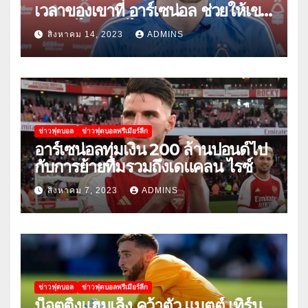
เวลาของเขาที่ อาร์เซน่อล ช่วยให้เขา
พัฒนาได้อย่างไร
สิงหาคม 14, 2023
ADMINS
ข่าวฟุตบอล
ข่าวฟุตบอลพรีเมียร์ลีก
อาร์เซน่อลทุ่มเงิน 200 ล้านปอนด์ไป
กับการย้ายทีมรวมถึงเดแคลน ไรซ์
สิงหาคม 7, 2023
ADMINS
ข่าวฟุตบอล
ข่าวฟุตบอลพรีเมียร์ลีก
น็อตติ้งแฮมเล็ง คว้าตัว แมตต์ เทิร์น