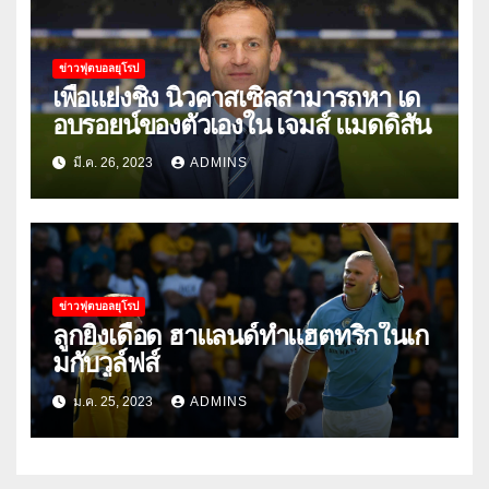
ข่าวฟุตบอลยุโรป
เพื่อแย่งชิง นิวคาสเซิ่ลสามารถหา เด
อบรอยน์ของตัวเองใน เจมส์ แมดดิสัน
มี.ค. 26, 2023
ADMINS
ข่าวฟุตบอลยุโรป
ลูกยิงเดือด ฮาแลนด์ทําแฮตทริกในเก
มกับวูล์ฟส์
ม.ค. 25, 2023
ADMINS