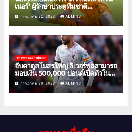
เนอร์’ ผู้รักษาประตูทีมชาติ
สหรัฐอเมริกา
กรกฎาคม 31, 2023
ADMINS
ข่าวฟุตบอลต่างประเทศ
จับตาดูสโมสรใหญ่ ลิเวอร์พูลสามารถ
มอบเงิน 500,000 ปอนด์เปิดตัวใน
เกมกระชับมิตรนัดแรกของฤดูร้อน
กรกฎาคม 20, 2023
ADMINS