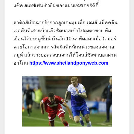
แซ็ค สเตฟเฟน ตัวยืมของแมนเชสเตอร์ซิตี้
ลาติกส์เปิดฉากยิงจากลูกเตะมุมเมื่อ เจมส์ แม็คคลีน
เจอคีนที่เสาหน้าแล้วซัดบอลเข้าไปตุงตาข่าย
ทีม
เยือนได้ประตูขึ้นนําในอีก 10 นาทีต่อมาเมื่อวัตมอร์
ฉวยโอกาสจากการสัมผัสที่หนักหน่วงของแจ็ค วอ
ตมูห์ แล้ววางบอลลงบนจานให้โจนส์ซึ่งพาบอลผ่าน
อาโมส
https://www.shetlandponyweb.com