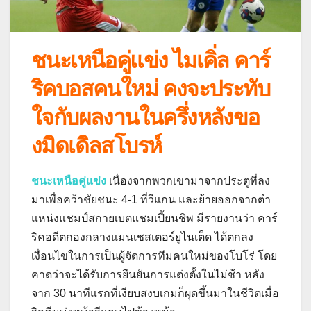
ชนะเหนือคู่แข่ง ไมเคิ่ล คาร์
ริคบอสคนใหม่ คงจะประทับ
ใจกับผลงานในครึ่งหลังขอ
งมิดเดิลสโบรห์
ชนะเหนือคู่แข่ง
เนื่องจากพวกเขามาจากประตูที่ลง
มาเพื่อคว้าชัยชนะ 4-1 ที่วีแกน และย้ายออกจากตํา
แหน่งแชมป์สกายเบตแชมเปี้ยนชิพ
มีรายงานว่า คาร์
ริคอดีตกองกลางแมนเชสเตอร์ยูไนเต็ด ได้ตกลง
เงื่อนไขในการเป็นผู้จัดการทีมคนใหม่ของโบโร่ โดย
คาดว่าจะได้รับการยืนยันการแต่งตั้งในไม่ช้า
หลัง
จาก 30 นาทีแรกที่เงียบสงบเกมก็ผุดขึ้นมาในชีวิตเมื่อ