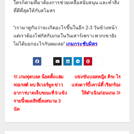
ใครก็ตามที่มาต้องการช่วยเหลือสนับสนุน และทําสิ่ง
ที่ดีที่สุดให้กับสโมสร
“เรามาดูกันว่าจะเกิดอะไรขึ้นในอีก 2-3 วันข้างหน้า
แต่เราต้องโฟกัสกับเกมในวันเสาร์เพราะพวกเขายัง
ไม่ได้บอกอะไรกับผมเลย”
เกมกระชับมิตร
แนะแนว
เกมฟุตบอล น็อตติ้งแฮม
แข่งขันบอลหญิง คิระ ไร
ฟอเรสต์ พบ ลิเวอร์พูล ข่าว
แห่งดาร์บี้เคาน์ตี้ เรียกร้อง
เรื่อง
อาการบาดเจ็บขณะที่ 9 แข้ง
ให้ดําเนินก่อนเกม
รายนี้หมดสิทธิ์ลงสนาม 3
นัด