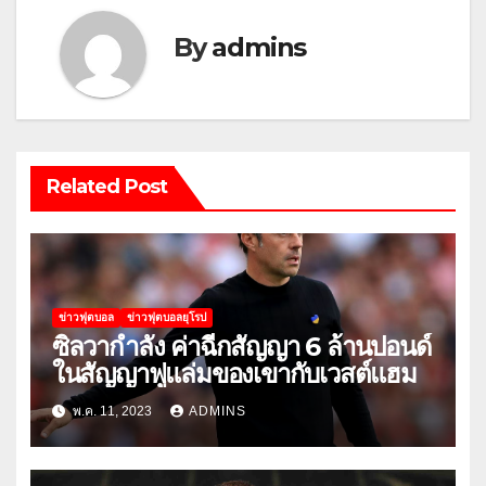
By
admins
Related Post
ข่าวฟุตบอล
ข่าวฟุตบอลยุโรป
ซิลวากำลัง ค่าฉีกสัญญา 6 ล้านปอนด์
ในสัญญาฟูแล่มของเขากับเวสต์แฮม
พ.ค. 11, 2023
ADMINS