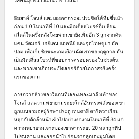
วิลคีนมุ่งหน้าวีแกนไปข้างหน้า
อิสยาห์ โจนส์ แตะบอลจากระยะประชิดให้ทีมขึ้นนํา
ก่อน 1-0 ในนาทีที่ 10 และมิดเดิ้ลสโบรช์ก็เปลี่ยน
สไตล์ในครึ่งหลังโดยพวกเขายิงเพิ่มอีก 3 ลูกจากดัน
แคน วัตมอร์, เฮย์เดน แฮคนีย์ และจุดโทษชูบา อัค
ปอม เพื่อเก็บชัยชนะเกมเยือนนัดแรกของฤดูกาล
มัน
เป็นมิดเดิ้ลสโบรห์ที่ชอบการครอบครองในช่วงต้น
และพวกเขาเกือบจะเปิดสกอร์ด้วยโอกาสจริงครั้ง
แรกของเกม
การกวาดล้างของวีแกนที่เลอะเทอะมาถึงเท้าของ
โจนส์ แต่ความพยายามระยะใกล้อันทรงพลังของเขา
ถูกเบนอามอสผู้รักษาประตู
เทนดายี่ ดาริควาเกือบ
หลุดกับดักล้ําหน้าเข้าไปอย่างงดงามในนาทีที่ 34 แต่
ความพยายามเจาะของเขาจากระยะ 20 หลาถูกทิป
ไปชนคาน และออกนําไปก่อนจากลูกเตะมุมโดย