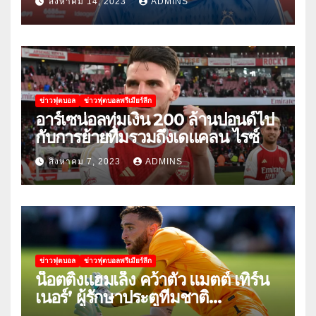
สิงหาคม 14, 2023
ADMINS
ข่าวฟุตบอล
ข่าวฟุตบอลพรีเมียร์ลีก
อาร์เซน่อลทุ่มเงิน 200 ล้านปอนด์ไป
กับการย้ายทีมรวมถึงเดแคลน ไรซ์
สิงหาคม 7, 2023
ADMINS
ข่าวฟุตบอล
ข่าวฟุตบอลพรีเมียร์ลีก
น็อตติ้งแฮมเล็ง คว้าตัว แมตต์ เทิร์น
เนอร์’ ผู้รักษาประตูทีมชาติ
สหรัฐอเมริกา