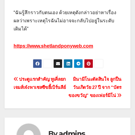
“
ฉัน
รู้สึก
ราวกับ
ตนเอง
ด้วยเหตุดังกล่าว
อย่า
หาเรื่อง
ผล
ว่า
เพราะเหตุไร
ฉัน
ไม่อาจจะ
กลับ
ไป
อยู่
ใน
ระดับ
เดิม
ได้
”
https://www.shetlandponyweb.com
แนะแนว
ประตูแรกสำคัญ ทูเคิ่ลยก
มินามิโนะตัดสินใจ ลูกปืน
เจมส์เจ๋งพาเชลซีขยี้เบิร์นลีย์
วันเกิดวัย 27 ปี จาก “บัตร
เรื่อง
ของขวัญ” ของเฟอร์มิโน่
By
admins