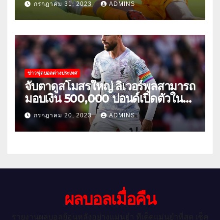
กรกฎาคม 31, 2023
ADMINS
ข่าวฟุตบอลต่างประเทศ
จับตาดูสโมสรใหญ่ ลิเวอร์พูลสามารถ
มอบเงิน 500,000 ปอนด์เปิดตัวใน
เกมกระชับมิตรนัดแรกของฤดูร้อน
กรกฎาคม 20, 2023
ADMINS
ผลบอลเมื่อคืน
รายงานผลบอลย้อนหลังอย่างแม่นยำ ทีเด็ดแม่นยำที่สุด เช็ค