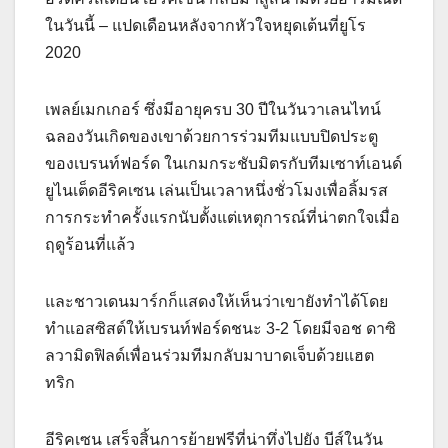
ในวันนี้ – แปดเดือนหลังจากหัวใจหยุดเต้นที่ยูโร
2020
เพลย์เมกเกอร์ ซึ่งมีอายุครบ 30 ปีในวันวาเลนไทน์
ฉลองวันเกิดของเขาด้วยการร่วมทีมแบบปิดประตู
ของเบรนท์ฟอร์ด ในเกมกระชับมิตรกับทีมเซาท์เอนด์
ยูไนเต็ดอีริคเซน เล่นเป็นเวลาหนึ่งชั่วโมงเพื่อลิ้มรส
การกระทำครั้งแรกนับตั้งแต่เหตุการณ์ที่น่าตกใจเมื่อ
ฤดูร้อนที่แล้ว
และชาวเดนมาร์กก็แสดงให้เห็นว่าเขายังทำได้โดย
ทำแอสซิสต์ให้เบรนท์ฟอร์ดชนะ 3-2 โดยมีจอช ดาซิ
ลวามิดฟิลด์เพื่อนร่วมทีมกลับมาบาดเจ็บด้วยแฮต
ทริก
อีริคเซน เสร็จสิ้นการย้ายฟรีที่น่าทึ่งไปยัง บีส์ในวัน