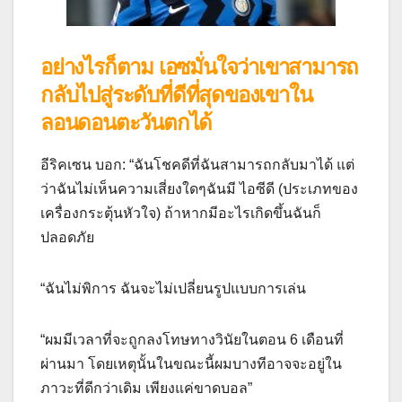
อย่างไรก็ตาม เอซมั่นใจว่าเขาสามารถ
กลับไปสู่ระดับที่ดีที่สุดของเขาใน
ลอนดอนตะวันตกได้
อี
ริ
ค
เซน
บอก
: “
ฉัน
โชคดี
ที่
ฉัน
สามารถ
กลับมา
ได้
แต่
ว่า
ฉัน
ไม่เห็น
ความเสี่ยง
ใดๆ
ฉัน
มี
ไอซี
ดี
(
ประเภท
ของ
เครื่องกระตุ้น
หัวใจ
)
ถ้าหาก
มี
อะไร
เกิดขึ้น
ฉัน
ก็
ปลอดภัย
“
ฉัน
ไม่
พิการ
ฉัน
จะ
ไม่
เปลี่ยนรูป
แบบ
การ
เล่น
“
ผม
มี
เวลาที่
จะ
ถูกลงโทษ
ทาง
วินัย
ใน
ตอน
6
เดือนที่
ผ่านมา
โดยเหตุนั้น
ในขณะนี้
ผม
บางทีอาจจะ
อยู่
ใน
ภาวะ
ที่
ดีกว่าเดิม
เพียงแค่
ขาด
บอล
”