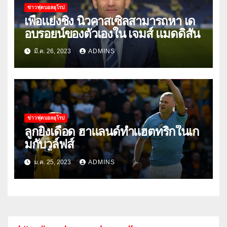
ข่าวฟุตบอลยุโรป
เพื่อแย่งชิง นิวคาสเซิ่ลสามารถหา เด
อบรอยน์ของตัวเองใน เจมส์ แมดดิสัน
มี.ค. 26, 2023
ADMINS
ข่าวฟุตบอลยุโรป
ลูกยิงเดือด ฮาแลนด์ทําแฮตทริกในเก
มกับวูล์ฟส์
ม.ค. 25, 2023
ADMINS