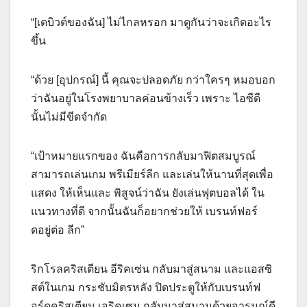
“[เดบิวต์ของฉัน] ไม่ไกลหรอก มาดูกันว่าจะเกิดอะไร
ขึ้น
“ด้วย [อุปกรณ์] นี้ คุณจะปลอดภัย กว่าใครๆ หมอบอก
ว่าฉันอยู่ในโรงพยาบาลค่อนข้างเร็ว เพราะ ไอซีดี
นั้นไม่มีขีดจำกัด
“เป้าหมายแรกของ ฉันคือการกลับมาฟิตสมบูรณ์
สามารถเล่นเกม พรีเมียร์ลีก และเล่นให้นานที่สุดเพื่อ
แสดง ให้เห็นและ พิสูจน์ว่าฉัน ยังเล่นฟุตบอลได้ ใน
แนวทางที่ดี จากนั้นฉันก็อยากช่วยให้ เบรนท์ฟอร์
ดอยู่ต่อ ลีก”
ริกโรลคริสเตียน อีริคเซ่น กลับมาสู่สนาม และแอสซิ
สต์ในเกม กระชับมิตรหลัง ปิดประตูให้กับเบรนท์ฟ
อร์ดคริสเตียน เอริคเซน กลับมาสู่สนามด้วยอารมณ์ดี