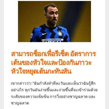
สามารถช็อกเพื่อรีเซ็ต อัตราการ
เต้นของหัวใจและป้องกันภาวะ
หัวใจหยุดเต้นกะทันหัน
เขากล่าวว่า: “ฉันกำลังทำทีละวันและเห็นว่าฉันรู้สึก
อย่างไร ทุกวันมันง่ายขึ้นและง่ายขึ้นที่จะเข้าร่วมด้วย
ระดับของความเข้มข้น การวิ่งอย่างชาญฉลาด และ
ชาญฉลาด