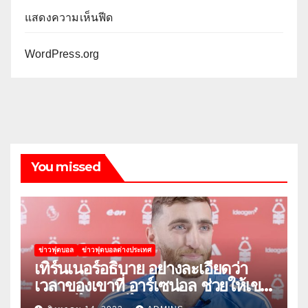
แสดงความเห็นฟีด
WordPress.org
You missed
ข่าวฟุตบอล
ข่าวฟุตบอลต่างประเทศ
เทิร์นเนอร์อธิบาย อย่างละเอียดว่า
เวลาของเขาที่ อาร์เซน่อล ช่วยให้เขา
พัฒนาได้อย่างไร