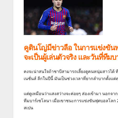
คูตินโญ่มีข่าวลือ ในการแข่งขั
จะเป็นผู้เล่นตัวจริง และวันที่ท
คงจะน่าสนใจถ้าชาบีสามารถเลี้ยงดูคนหนุ่มสาวได้ ท
เนชั่นส์ ลีกในปีนี้ มันเป็นช่วงเวลาที่ยากลำบากตั้ง
แต่ดูเหมือนว่าแสงสว่างจะค่อยๆ ส่องเข้ามา นอกจากนี
ทีมบาร์เซโลนา เมื่อเขาชนะการแข่งขันฟุตบอลโลก 2010
สเปน