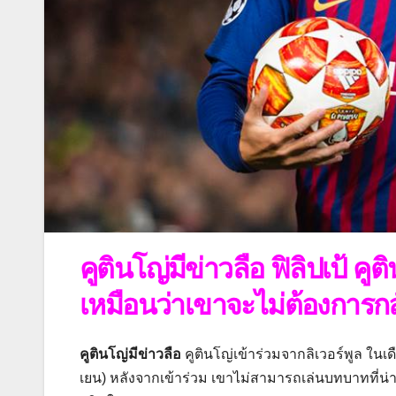
คูตินโญ่มีข่าวลือ ฟิลิปเป้ 
เหมือนว่าเขาจะไม่ต้องการกล
คูตินโญ่มีข่าวลือ
คูตินโญ่เข้าร่วมจากลิเวอร์พูล ใน
เยน) หลังจากเข้าร่วม เขาไม่สามารถเล่นบทบาทที่น่าพอ