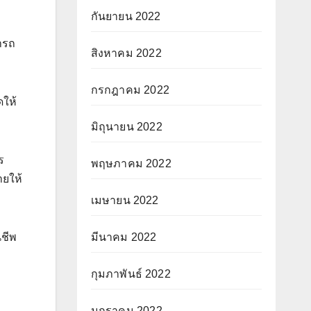
กันยายน 2022
ารถ
สิงหาคม 2022
กรกฎาคม 2022
ดให้
มิถุนายน 2022
ร
พฤษภาคม 2022
ายให้
เมษายน 2022
มีนาคม 2022
นชีพ
กุมภาพันธ์ 2022
มกราคม 2022