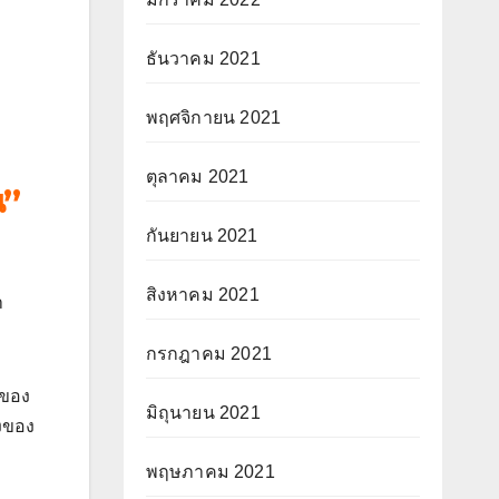
ธันวาคม 2021
พฤศจิกายน 2021
ตุลาคม 2021
น”
กันยายน 2021
สิงหาคม 2021
า
กรกฎาคม 2021
วของ
มิถุนายน 2021
ิงของ
พฤษภาคม 2021