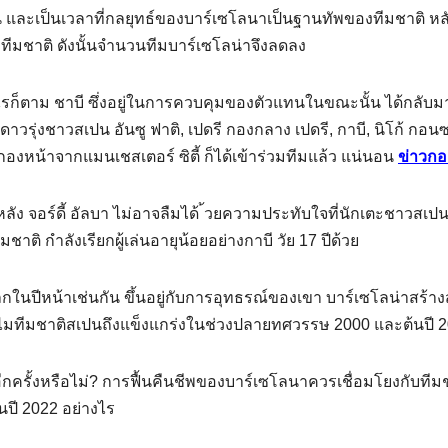
ต้น และเป็นเวลาที่กลยุทธ์ของบาร์เซโลนาเป็นฐานทัพของทีมชาติ ห
กทีมชาติ ดังนั้นจำนวนทีมบาร์เซโลน่าจึงลดลง
รก็ตาม ชาบี ซึ่งอยู่ในการควบคุมของตัวแทนในขณะนั้น ได้กลับมา
รุ่งชาวสเปน อันซู ฟาติ, เปดรี กองกลาง เปดรี, กาบี, นิโก้ กอน
กองหน้าจากแมนเชสเตอร์ ซิตี้ ก็ได้เข้าร่วมทีมแล้ว แน่นอน
ข่าวกอ
งหลัง จอร์ดี้ อัลบา ไม่อาจลืมได้ ้วยความประทับใจที่นักเตะชาวสเป
บทีมชาติ กำลังเรียกผู้เล่นอายุน้อยอย่างกาบี วัย 17 ปีด้วย
ในปีหน้าเช่นกัน ขึ้นอยู่กับการอุทธรณ์ของเขา บาร์เซโลน่าสร้าง
่าทำไมทีมชาติสเปนถึงแข็งแกร่งในช่วงปลายทศวรรษ 2000 และต้นปี 
อีกครั้งหรือไม่? การฟื้นคืนชีพของบาร์เซโลนาควรเชื่อมโยงกับทีม
นปี 2022 อย่างไร