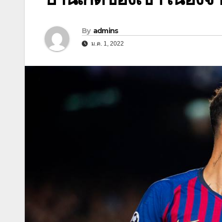
By
admins
ม.ค. 1, 2022