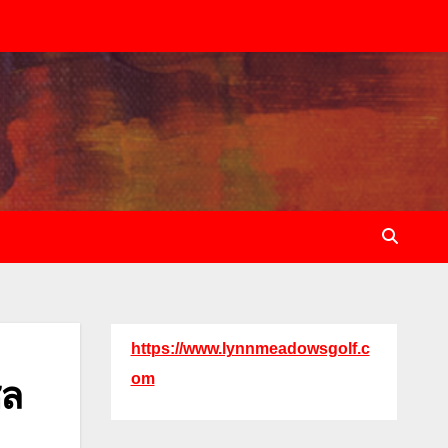
https://www.lynnmeadowsgolf.c
om
ิล