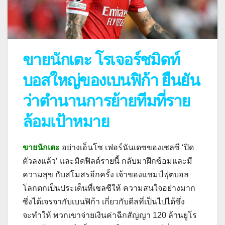
ขายนักเตะ โรเจอร์ชมิดท์
บอสใหญ่ของเบนฟิก้า ยืนยัน
ว่าตํานานการย้ายทีมที่ราย
ล้อมเป้าหมาย
ขายนักเตะ
อย่างเอ็นโซ เฟอร์นันเดซของเชลซี ‘ปิด
ตัวลงแล้ว’ และมิดฟิลด์รายนี้ กลับมาฝึกซ้อมและมี
ความสุข กับสโมสรอีกครั้ง เจ้าของแชมป์ฟุตบอล
โลกตกเป็นประเด็นที่เชลซีให้ ความสนใจอย่างมาก
ซึ่งได้เจรจากับเบนฟิก้า เกี่ยวกับดีลที่เป็นไปได้ซึ่ง
จะทําให้ พวกเขาจ่ายเงินค่าฉีกสัญญา 120 ล้านยูโร