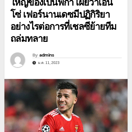
ใหญ่ของเบนฟิก้า เผยว่าเอ็น
โซ่ เฟอร์นานเดซมีปฏิกิริยา
อย่างไรต่อการที่เชลซีย้ายทีม
ถล่มทลาย
By
admins
ม.ค. 11, 2023