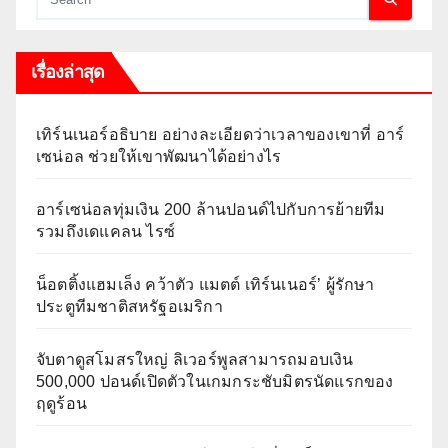
เรื่องล่าสุด
เทิร์นเนอร์อธิบาย อย่างละเอียดว่าเวลาของเขาที่ อาร์
เซน่อล ช่วยให้เขาพัฒนาได้อย่างไร
อาร์เซน่อลทุ่มเงิน 200 ล้านปอนด์ไปกับการย้ายทีม
รวมถึงเดแคลน ไรซ์
น็อตติ้งแฮมเล็ง คว้าตัว แมตต์ เทิร์นเนอร์’ ผู้รักษา
ประตูทีมชาติสหรัฐอเมริกา
จับตาดูสโมสรใหญ่ ลิเวอร์พูลสามารถมอบเงิน
500,000 ปอนด์เปิดตัวในเกมกระชับมิตรนัดแรกของ
ฤดูร้อน