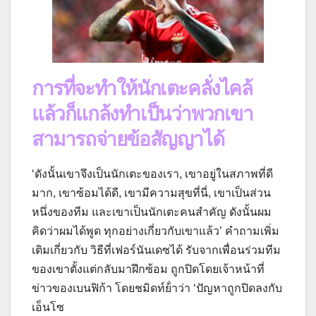
การที่จะทําให้นักเตะคลั่งไคล้
แล้วก็แกล้งทําเป็นว่าพวกเขา
สามารถจ่ายข้อสัญญาได้
‘ดังนั้นเขาจึงเป็นนักเตะของเรา, เขาอยู่ในสภาพที่ดี
มาก, เขาซ้อมได้ดี, เขามีความสุขที่นี่, เขาเป็นส่วน
หนึ่งของทีม และเขาเป็นนักเตะคนสําคัญ ดังนั้นผม
คิดว่าผมได้พูด ทุกอย่างเกี่ยวกับเขาแล้ว’ คําถามเพิ่ม
เติมเกี่ยวกับ วิธีที่เฟอร์นันเดซได้ รับจากเพื่อนร่วมทีม
ของเขาตั้งแต่กลับมาฝึกซ้อม ถูกปิดโดยเจ้าหน้าที่
ข่าวของเบนฟิก้า โดยชมิดท์ย้ําว่า ‘ปัญหาถูกปิดลงกับ
เอ็นโซ