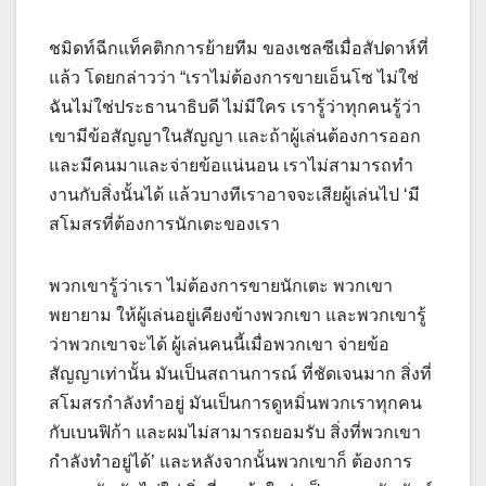
ชมิดท์ฉีกแท็คติกการย้ายทีม ของเชลซีเมื่อสัปดาห์ที่
แล้ว โดยกล่าวว่า “เราไม่ต้องการขายเอ็นโซ ไม่ใช่
ฉันไม่ใช่ประธานาธิบดี ไม่มีใคร เรารู้ว่าทุกคนรู้ว่า
เขามีข้อสัญญาในสัญญา และถ้าผู้เล่นต้องการออก
และมีคนมาและจ่ายข้อแน่นอน เราไม่สามารถทํา
งานกับสิ่งนั้นได้ แล้วบางทีเราอาจจะเสียผู้เล่นไป ‘มี
สโมสรที่ต้องการนักเตะของเรา
พวกเขารู้ว่าเรา ไม่ต้องการขายนักเตะ พวกเขา
พยายาม ให้ผู้เล่นอยู่เคียงข้างพวกเขา และพวกเขารู้
ว่าพวกเขาจะได้ ผู้เล่นคนนี้เมื่อพวกเขา จ่ายข้อ
สัญญาเท่านั้น มันเป็นสถานการณ์ ที่ชัดเจนมาก สิ่งที่
สโมสรกําลังทําอยู่ มันเป็นการดูหมิ่นพวกเราทุกคน
กับเบนฟิก้า และผมไม่สามารถยอมรับ สิ่งที่พวกเขา
กําลังทําอยู่ได้’ และหลังจากนั้นพวกเขาก็ ต้องการ