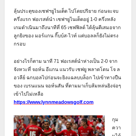
ลุ้นประตุของเชฟฯยูไนเต็ด ไปโดยปริยาย ก่อนจะจบ
ครึ่งแรก ฟอเรสต์นำ เชฟฯยูไนเต็ดอยู่ 1-0 ครึ่งหลัง
เกมดำเนินมาถึงนาทีที่ 65 เชฟฟิลด์ ได้ลุ้นตีเสมอจาก
ลูกยิงของ มอร์แกน กิ๊บบ์ส-ไวท์ แต่บอลลก็ยังไม่ตรง
กรอบ
อย่างไรก็ตาม นาที 71 ฟอเรสต์นำห่างเป็น 2-0 จาก
จังหวะที่ จอห์น อีแกน แนวรับ เชฟยู พลาดโดน โจ ล
อวลีย์ ฉกบอลไปก่อนจะยิงแฉลบบล็อก ไปเข้าทางปืน
ของ เบรนแนน จอห์นสัน ที่ตามมาเก็บส้มหล่นยิงจ่อๆ
เข้าไปไม่เหลือ
https://www.lynnmeadowsgolf.com
กุม
ควา
มได้