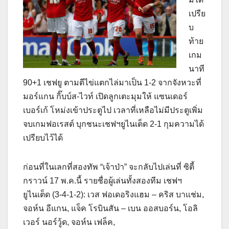
เปรีย
บ
ท้าย
เกม
นาที
90+1 เชฟยู ตามตีไข่แตกไล่มาเป็น 1-2 จากจังหวะที่
มอร์แกน กิ๊บบ์ส-ไวท์ เปิดลูกเตะมุมให้ แซนเดอร์
เบอร์เก้ โหม่งเข้าประตูไป เวลาที่เหลือไม่มีประตูเพิ่ม
จบเกมฟอเรสต์ บุกชนะเชฟฯยูไนเต็ด 2-1 กุมความได้
เปรียบไว้ได้
ก่อนที่ในเลกที่สองทัพ “เจ้าป่า” จะกลับไปเล่นที่ ซิตี้
กราวน์ 17 พ.ค.นี้ รายชื่อผู้เล่นทั้งสองทีม เชฟฯ
ยูไนเต็ด (3-4-1-2): เวส ฟอเดอริงแฮม – คริส บาแช่ม,
จอห์น อีแกน, แจ็ค โรบินสัน – เบน ออสบอร์น, โอลิ
เวอร์ นอร์วู้ด, จอห์น เฟล็ค,