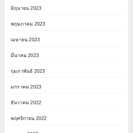
มิถุนายน 2023
พฤษภาคม 2023
เมษายน 2023
มีนาคม 2023
กุมภาพันธ์ 2023
มกราคม 2023
ธันวาคม 2022
พฤศจิกายน 2022