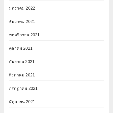
มกราคม 2022
ธันวาคม 2021
พฤศจิกายน 2021
ตุลาคม 2021
กันยายน 2021
สิงหาคม 2021
กรกฎาคม 2021
มิถุนายน 2021