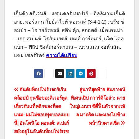
เอ็นด้า สตีเว่นส์ – แซนเดอร์ เบอร์เก้ – อิลลิมาน เอ็นดิ
อาย, มอร์แกน กิ๊บบ์ส-ไวท์ ฟอเรสต์ (3-4-1-2) : บรีซ ซ็
อมบ้า – โจ วอร์รอลล์, สตีฟ คุ้ก, สกอตต์ แม็คเคนน่า
– เจด สเปนซ์, ไรอัน เยตส์, เจมส์ การ์เนอร์, แจ็ค โคล
แบ็ก – ฟิลิป ซิงค์เกอร์นาเกล – เบรนแนน จอห์นสัน,
แซม เซอร์ริดจ์
ความได้เปรียบ
แนะแนว
อันดับท็อปโฟร์ เจอร์เก้น
สู่นาทีสุดท้าย สัมภาษณ์
คล็อปป์ กุนซือของลิเวอร์พูล
พิเศษเป๊ป กวาร์ดิโอล่า: นาย
เรื่อง
เกี่ยวกับแท็คติกของท็อต
ใหญ่แมนฯ ซิตี้ฟื้นตัวจากเรอั
แนม: ผมไม่ชอบฟุตบอลแบบ
ล มาดริด และมองไปข้าง
นี้| อันโตนิโอ คอนเต้: สเปอร์
หน้านิวคาสเซิ่ล
สยังอยู่ในอันดับท็อปโฟร์เรซ