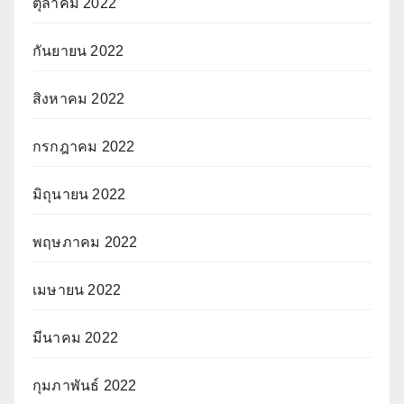
ตุลาคม 2022
กันยายน 2022
สิงหาคม 2022
กรกฎาคม 2022
มิถุนายน 2022
พฤษภาคม 2022
เมษายน 2022
มีนาคม 2022
กุมภาพันธ์ 2022