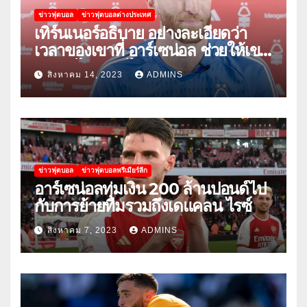
ข่าวฟุตบอล
ข่าวฟุตบอลต่างประเทศ
เทิร์นเนอร์อธิบาย อย่างละเอียดว่า
เวลาของเขาที่ อาร์เซน่อล ช่วยให้เขา
พัฒนาได้อย่างไร
สิงหาคม 14, 2023
ADMINS
ข่าวฟุตบอล
ข่าวฟุตบอลพรีเมียร์ลีก
อาร์เซน่อลทุ่มเงิน 200 ล้านปอนด์ไป
กับการย้ายทีมรวมถึงเดแคลน ไรซ์
สิงหาคม 7, 2023
ADMINS