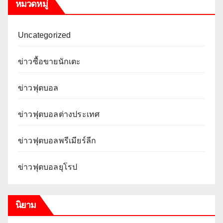
หมวดหมู่
Uncategorized
ข่าวซื้อขายนักเตะ
ข่าวฟุตบอล
ข่าวฟุตบอลต่างประเทศ
ข่าวฟุตบอลพรีเมียร์ลีก
ข่าวฟุตบอลยุโรป
นิยาม