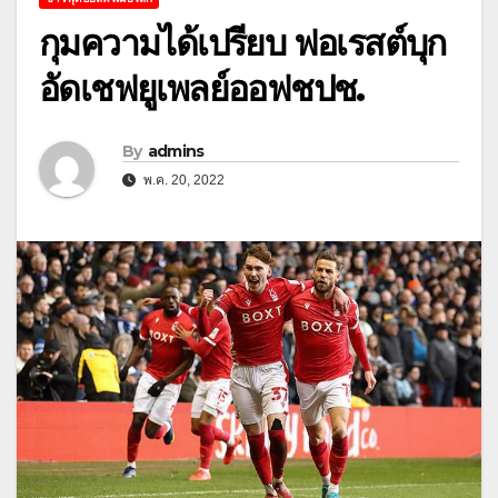
กุมความได้เปรียบ ฟอเรสต์บุก
อัดเชฟยูเพลย์ออฟชปช.
By
admins
พ.ค. 20, 2022