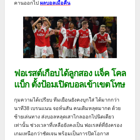
คานออกไป
ผลบอลเมื่อคืน
ฟอเรสต์เกือบได้ลูกสอง แจ็ค โคล
แบ็ก ตั้งป้อมเปิดบอลเข้าเขตโทษ
กุมความได้เปรียบ ทีมเยือนยังคงบุกใส่ ได้มากกว่า
นาที38 เบรนแนน จอห์นสัน คนเดิมหลุดมากด ด้วย
ซ้ายเล่นทาง ส่งบอลหลุดเสาไกลออกไปนิดเดียว
เท่านั้น ช่วงเวลาที่เหลือยังคงเป็น ฟอเรสต์ที่ยังครอง
เกมเหนือกว่าชัดเจน พร้อมเป็นการปิดโอกาส