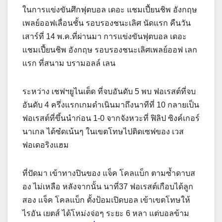
ในการแข่งขันศึกฟุตบอล เดอะ แชมเปี้ยนชิพ อังกฤษ
เพลย์ออฟเลื่อนชั้น รอบรองชนะเลิศ นัดแรก คืนวัน
เสาร์ที่ 14 พ.ค.ที่ผ่านมา การแข่งขันฟุตบอล เดอะ
แชมเปี้ยนชิพ อังกฤษ รอบรองชนะเลิศเพลย์ออฟ เลก
แรก ที่สนาม บรามอลล์ เลน
ระหว่าง เชฟฯยูไนเต็ด ที่จบอันดับ 5 พบ ฟอเรสต์ที่จบ
อันดับ 4 ครึ่งแรกเกมดำเนินมาถึงนาทีที่ 10 กลายเป็น
ฟอเรสต์ที่ขึ้นนำก่อน 1-0 จากจังหวะที่ ฟิลิป ซิงค์เกอร์
นาเกล ได้ซํดเน้นๆ ในเขตโทษไปติดเซฟของ เวส
ฟอเดอริงแฮม
ที่ปัดมา เข้าทางปินของ แจ็ค โคลแบ็ก ตามซ้ำดาบส
อง ไม่เหลือ หลังจากนั้น นาที่37 ฟอเรสต์เกือบได้ลูก
สอง แจ็ค โคลแบ็ก ตั้งป้อมเปิดบอล เข้าเขตโทษให้
ไรอัน เยตส์ ได้โหม่งจ่อๆ ระยะ 6 หลา แต่บอลข้าม