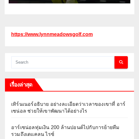
https://www.lynnmeadowsgolf.com
เรื่องล่าสุด
เทิร์นเนอร์อธิบาย อย่างละเอียดว่าเวลาของเขาที่ อาร์
เซน่อล ช่วยให้เขาพัฒนาได้อย่างไร
อาร์เซน่อลทุ่มเงิน 200 ล้านปอนด์ไปกับการย้ายทีม
รวมถึงเดแคลน ไรซ์