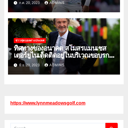
ก.ค. 20, 2023
ADMINS
ข่าวฟุตบอลต่างประเทศ
ทิศทางของอนาคต สโมสรแมนเชส
เตอร์ยูไนเต็ดติดอยู่ในบริเวณขอบรก
เนื่องจากเรื่องราวการเทคโอเวอร์ยังคง
มิ.ย. 20, 2023
ADMINS
ยืดเยื้อ
https://www.lynnmeadowsgolf.com