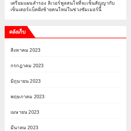
เตรียมแผนสำรอง ลิเวอร์พูลสนใจที่จะเซ็นสัญญากับ
เซ็นเตอร์แบ็คฝั่งซ้ายคนใหม่ในช่วงซัมเมอร์นี้
คลังเก็บ
สิงหาคม 2023
กรกฎาคม 2023
มิถุนายน 2023
พฤษภาคม 2023
เมษายน 2023
มีนาคม 2023