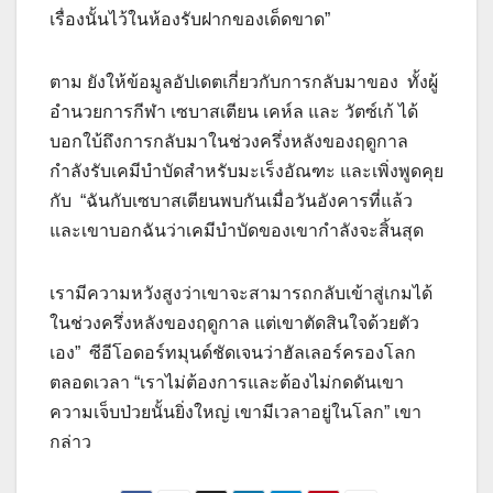
เรื่องนั้นไว้ในห้องรับฝากของเด็ดขาด”
ตาม ยังให้ข้อมูลอัปเดตเกี่ยวกับการกลับมาของ ทั้งผู้
อำนวยการกีฬา เซบาสเตียน เคห์ล และ วัตซ์เก้ ได้
บอกใบ้ถึงการกลับมาในช่วงครึ่งหลังของฤดูกาล
กำลังรับเคมีบำบัดสำหรับมะเร็งอัณฑะ และเพิ่งพูดคุย
กับ “ฉันกับเซบาสเตียนพบกันเมื่อวันอังคารที่แล้ว
และเขาบอกฉันว่าเคมีบำบัดของเขากำลังจะสิ้นสุด
เรามีความหวังสูงว่าเขาจะสามารถกลับเข้าสู่เกมได้
ในช่วงครึ่งหลังของฤดูกาล แต่เขาตัดสินใจด้วยตัว
เอง” ซีอีโอดอร์ทมุนด์ชัดเจนว่าฮัลเลอร์ครองโลก
ตลอดเวลา “เราไม่ต้องการและต้องไม่กดดันเขา
ความเจ็บป่วยนั้นยิ่งใหญ่ เขามีเวลาอยู่ในโลก” เขา
กล่าว