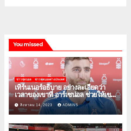
You missed
ข่าวฟุตบอล
ข่าวฟุตบอลต่างประเทศ
เทิร์นเนอร์อธิบาย อย่างละเอียดว่า
เวลาของเขาที่ อาร์เซน่อล ช่วยให้เขา
พัฒนาได้อย่างไร
สิงหาคม 14, 2023
ADMINS