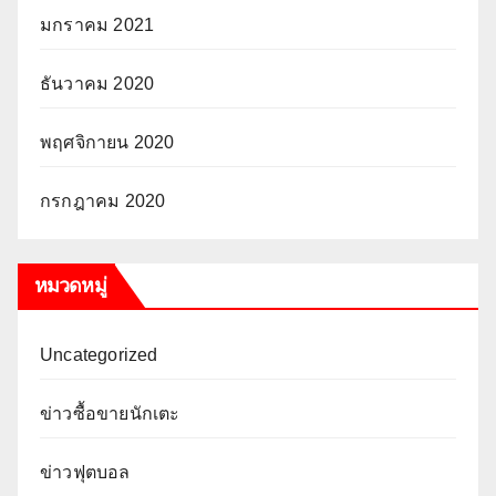
มกราคม 2021
ธันวาคม 2020
พฤศจิกายน 2020
กรกฎาคม 2020
หมวดหมู่
Uncategorized
ข่าวซื้อขายนักเตะ
ข่าวฟุตบอล