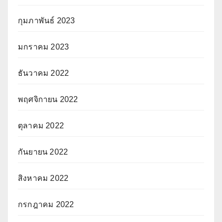
กุมภาพันธ์ 2023
มกราคม 2023
ธันวาคม 2022
พฤศจิกายน 2022
ตุลาคม 2022
กันยายน 2022
สิงหาคม 2022
กรกฎาคม 2022