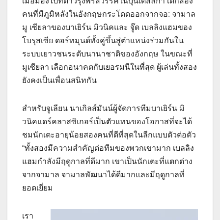
เมื่อมองไปที่ดาวรุ่งพรสวรรค์ในบุนเดสลีกา เด็กสอง
คนที่มีภูมิหลังในอังกฤษกระโดดออกจากจอ: จามาล
มู เซียลาของบาเยิร์น มิวนิคและ จู๊ด เบลลิงแฮมของ
โบรุสเซีย ดอร์ทมุนด์ทั้งคู่ขึ้นสู่ตำแหน่งร่วมกันใน
ระบบเยาวชนระดับนานาชาติของอังกฤษ ในขณะที่
มูเซียลา เลือกอนาคตกับเยอรมนีในที่สุด ผู้เล่นทั้งสอง
ยังคงเป็นเพื่อนสนิทกัน
สำหรับจูเลียน นาเกิลส์มันน์ผู้จัดการทีมบาเยิร์น มิ
วนิคแดร์คลาสซิเกอร์เป็นตัวแทนของโอกาสที่จะได้
ชมนักเตะอายุน้อยสองคนที่ดีที่สุดในลีกแบบตัวต่อตัว
“ทั้งสองมีความสำคัญต่อทีมของพวกเขามาก เบลลิง
แฮมกำลังมีฤดูกาลที่ดีมาก เขาเป็นนักเตะที่แตกต่าง
จากจามาล จามาลพัฒนาได้ดีมากและมีฤดูกาลที่
ยอดเยี่ยม
เรา