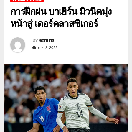
การฝึกฝน บาเยิร์น มิวนิคมุ่ง
หน้าสู่ เดอร์คลาสซิเกอร์
By
admins
ต.ค. 8, 2022