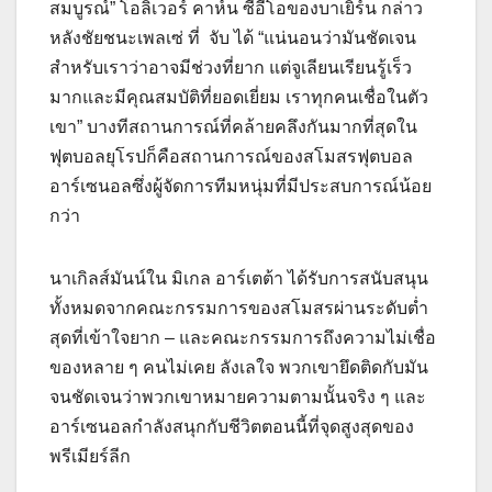
สมบูรณ์” โอลิเวอร์ คาห์น ซีอีโอของบาเยิร์น กล่าว
หลังชัยชนะเพลเซ่ ที่ จับ ได้ “แน่นอนว่ามันชัดเจน
สำหรับเราว่าอาจมีช่วงที่ยาก แต่จูเลียนเรียนรู้เร็ว
มากและมีคุณสมบัติที่ยอดเยี่ยม เราทุกคนเชื่อในตัว
เขา” บางทีสถานการณ์ที่คล้ายคลึงกันมากที่สุดใน
ฟุตบอลยุโรปก็คือสถานการณ์ของสโมสรฟุตบอล
อาร์เซนอลซึ่งผู้จัดการทีมหนุ่มที่มีประสบการณ์น้อย
กว่า
นาเกิลส์มันน์ใน มิเกล อาร์เตต้า ได้รับการสนับสนุน
ทั้งหมดจากคณะกรรมการของสโมสรผ่านระดับต่ำ
สุดที่เข้าใจยาก – และคณะกรรมการถึงความไม่เชื่อ
ของหลาย ๆ คนไม่เคย ลังเลใจ พวกเขายึดติดกับมัน
จนชัดเจนว่าพวกเขาหมายความตามนั้นจริง ๆ และ
อาร์เซนอลกำลังสนุกกับชีวิตตอนนี้ที่จุดสูงสุดของ
พรีเมียร์ลีก