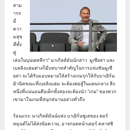
สาม
ารถ
มี
ควา
มสุข
ที่ทั้ง
คู่
เล่นในบุนเดสลีกา” นาเกิลส์มันน์กล่าว มูเซียล่า และ
เบลลิงแฮมต่างก็มีบทบาทสำคัญในการแข่งขันมูเซี
ยล่า จะได้รับมอบหมายให้สร้างเกมรุกให้กับบาเยิร์น
มิวนิคขณะที่เบลลิงแฮม จะต้องต่อสู้ในแดนกลาง สิ่ง
หนึ่งที่แน่นอนคือเด็กทั้งสองจะต้องนำ “เกม” ของพวก
เขามาในเกมที่สนุกสนานอย่างทั่วถึง
ร้อนแรง: นาเกิลส์มันน์แห่ง บาเยิร์นซูเลของ ดอร์
ทมุนด์ไม่ได้ส่งข้อความ, อาจกอดหน้าเดอร์ คลาสซิ