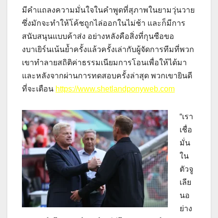
มีคำแถลงความมั่นใจในคำพูดที่สุภาพในยามวุ่นวาย
ซึ่งมักจะทำให้โค้ชถูกไล่ออกในไม่ช้า และก็มีการ
สนับสนุนแบบค้าส่ง อย่างหลังคือสิ่งที่กุนซือขอ
งบาเยิร์นเน้นย้ำครั้งแล้วครั้งเล่ากับผู้จัดการทีมที่พวก
เขาทำลายสถิติค่าธรรมเนียมการโอนเพื่อให้ได้มา
และหลังจากผ่านการทดสอบครั้งล่าสุด พวกเขายินดี
ที่จะเตือน
https://www.shetlandponyweb.com
“เรา
เชื่อ
มั่น
ใน
ตัวจู
เลีย
นอ
ย่าง