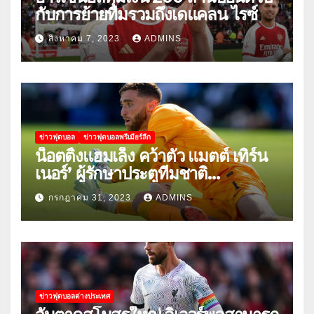
กับการย้ายทีมรวมถึงเดแคลน ไรซ์
สิงหาคม 7, 2023
ADMINS
ข่าวฟุตบอล
ข่าวฟุตบอลพรีเมียร์ลีก
น็อตติ้งแฮมเล็ง คว้าตัว แมตต์ เทิร์น
เนอร์’ ผู้รักษาประตูทีมชาติ
สหรัฐอเมริกา
กรกฎาคม 31, 2023
ADMINS
ข่าวฟุตบอลต่างประเทศ