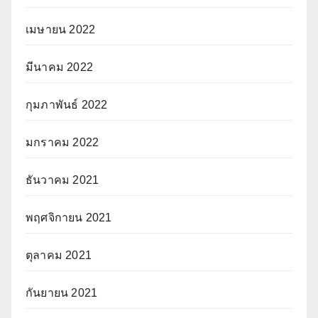
เมษายน 2022
มีนาคม 2022
กุมภาพันธ์ 2022
มกราคม 2022
ธันวาคม 2021
พฤศจิกายน 2021
ตุลาคม 2021
กันยายน 2021