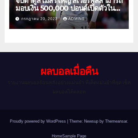
จับตาดูสโมสรใหญ่ ลิเวอร์พูลสามารถ
มอบเงิน 500,000 ปอนด์เปิดตัวใน
เกมกระชับมิตรนัดแรกของฤดูร้อน
กรกฎาคม 20, 2023
ADMINS
ผลบอลเมื่อคืน
รายงานผลบอลย้อนหลังอย่างแม่นยำ ทีเด็ดแม่นยำที่สุด เช็ค
ผลบอลได้ตลอด
Proudly powered by WordPress
|
Theme: Newsup by
Themeansar
.
Home
Sample Page