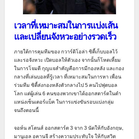
เวลาที่เหมาะสมในการแบ่งเส้น
และเปลี่ยนจังหวะอย่างรวดเร็ว
ภายใต้การคุมทีมของ กวาร์ดิโอล่า ซิตี้เก็บบอลไว้
และรอจังหวะ เปิดบอลให้ตัวเอง จากนั้นก็โหดเหี้ยม
ในการโจมตี กุญแจสําคัญคือการมีกองหลัง และกอง
กลางที่เล่นบอลที่รู้เวลา ที่เหมาะสมในการหา เพื่อน
ร่วมทีม ซิตี้ส่งกองหลังตัวกลางไป 5 คนไปฟุตบอล
โลก แต่ผู้เล่น 6 คนของพวกเขาได้ออกสตาร์ตในตํา
แหน่งเซ็นเตอร์แบ็ค ในการแข่งขันรอบแบ่งกลุ่ม
จนถึงตอนนี้
จอห์น สโตนส์ ออกสตาร์ต 3 จาก 3 นัดให้กับอังกฤษ,
มานูเอล อคานจี สร้างความประทับใจ ให้กับสวิต