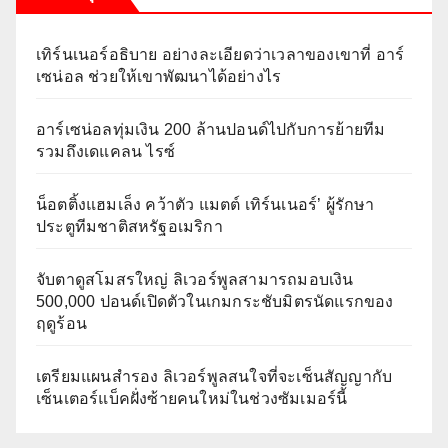
เทิร์นเนอร์อธิบาย อย่างละเอียดว่าเวลาของเขาที่ อาร์
เซน่อล ช่วยให้เขาพัฒนาได้อย่างไร
อาร์เซน่อลทุ่มเงิน 200 ล้านปอนด์ไปกับการย้ายทีม
รวมถึงเดแคลน ไรซ์
น็อตติ้งแฮมเล็ง คว้าตัว แมตต์ เทิร์นเนอร์’ ผู้รักษา
ประตูทีมชาติสหรัฐอเมริกา
จับตาดูสโมสรใหญ่ ลิเวอร์พูลสามารถมอบเงิน
500,000 ปอนด์เปิดตัวในเกมกระชับมิตรนัดแรกของ
ฤดูร้อน
เตรียมแผนสำรอง ลิเวอร์พูลสนใจที่จะเซ็นสัญญากับ
เซ็นเตอร์แบ็คฝั่งซ้ายคนใหม่ในช่วงซัมเมอร์นี้