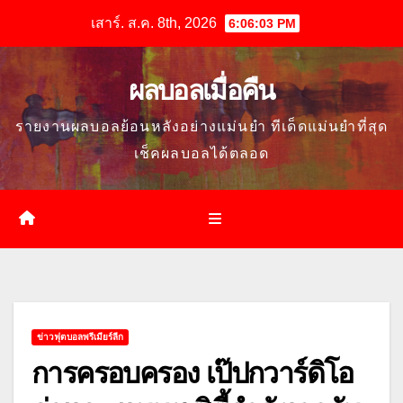
Skip
เสาร์. ส.ค. 8th, 2026
6:06:04 PM
to
content
ผลบอลเมื่อคืน
รายงานผลบอลย้อนหลังอย่างแม่นยำ ทีเด็ดแม่นยำที่สุด
เช็คผลบอลได้ตลอด
ข่าวฟุตบอลพรีเมียร์ลีก
การครอบครอง เป๊ปกวาร์ดิโอ