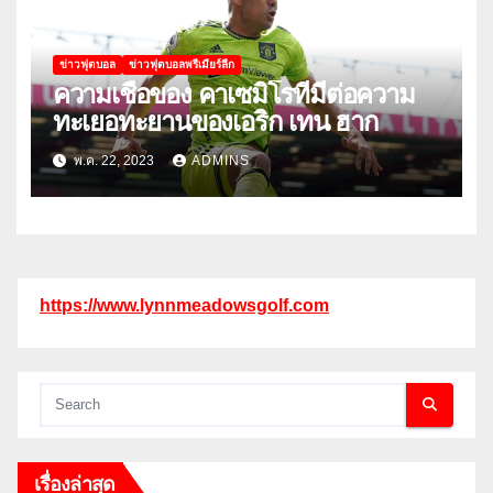
ข่าวฟุตบอล
ข่าวฟุตบอลพรีเมียร์ลีก
ความเชื่อของ คาเซมิโรที่มีต่อความ
ทะเยอทะยานของเอริก เทน ฮาก
พ.ค. 22, 2023
ADMINS
https://www.lynnmeadowsgolf.com
เรื่องล่าสุด