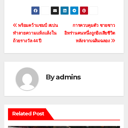
แนะแนว
พร้อมคว้าแชมป์ สเปน
การควบคุมตัว ชายชาว
ทำลายความแห้งแล้งใน
อิหร่านคนหนึ่งถูกยิงเสียชีวิต
เรื่อง
ถ้วยรางวัล 44 ปี
หลังจากเฉลิมฉลอง
By
admins
Related Post