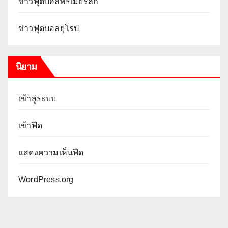
ข่าวฟุตบอลพรีเมียร์ลีก
ข่าวฟุตบอลยุโรป
นิยาม
เข้าสู่ระบบ
เข้าฟีด
แสดงความเห็นฟีด
WordPress.org