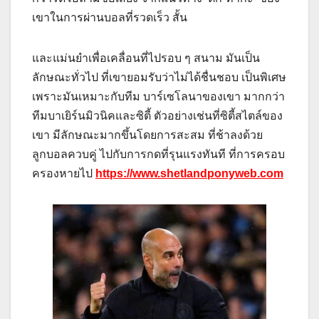
เขาในการผ่านบอลที่รวดเร็ว สั้น
และแม่นยําเพื่อเคลื่อนที่ไปรอบ ๆ สนาม มันเป็น
ลักษณะทั่วไป ที่เขายอมรับว่าไม่ได้ชื่นชอบ เป็นพิเศษ
เพราะมันเหมาะกับทีม บาร์เซโลนาของเขา มากกว่า
ทีมบาเยิร์นมิวนิคและซิตี้ ตัวอย่างเช่นที่ซิตี้สไตล์ของ
เขา มีลักษณะมากขึ้นโดยการสะสม ที่ช้าลงด้วย
ลูกบอลควบคู่ ไปกับการกดที่รุนแรงทันที ที่การครอบ
ครองหายไป
https://www.shetlandponyweb.com