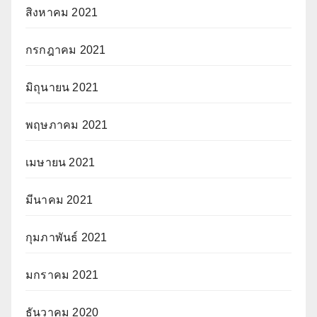
สิงหาคม 2021
กรกฎาคม 2021
มิถุนายน 2021
พฤษภาคม 2021
เมษายน 2021
มีนาคม 2021
กุมภาพันธ์ 2021
มกราคม 2021
ธันวาคม 2020